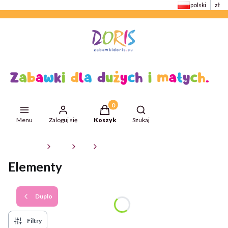
polski
zł
Produkty w koszyku: 0. Zobacz szcze
Otwórz wyszukiwarkę
Menu
Zaloguj się
Koszyk
Szukaj
ZabawkiDoris
Klocki
Lego
Duplo
Elementy
Duplo
Filtry