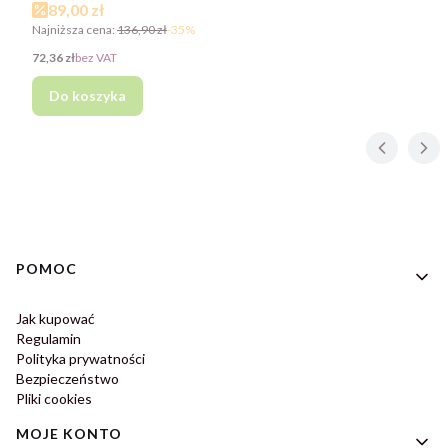
Cena promocyjna
89,00 zł
Najniższa cena:
136,90 zł
-35%
Cena
72,36 zł
bez VAT
Do koszyka
Linki w stopce
POMOC
Jak kupować
Regulamin
Polityka prywatności
Bezpieczeństwo
Pliki cookies
MOJE KONTO