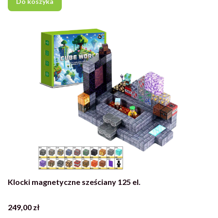
Do koszyka
Klocki magnetyczne sześciany 125 el.
Cena
249,00 zł