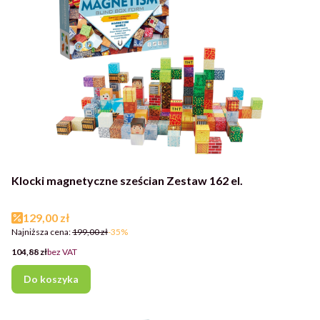
Klocki magnetyczne sześcian Zestaw 162 el.
Cena promocyjna
129,00 zł
Najniższa cena:
199,00 zł
-35%
Cena
104,88 zł
bez VAT
Do koszyka