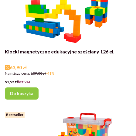
Klocki magnetyczne edukacyjne sześciany 126 el.
Cena promocyjna
63,90 zł
Najniższa cena:
109,00 zł
-41%
Cena
51,95 zł
bez VAT
Do koszyka
Bestseller