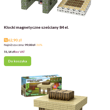
Klocki magnetyczne sześciany 84 el.
Cena promocyjna
62,90 zł
Najniższa cena:
99,00 zł
-36%
Cena
51,14 zł
bez VAT
Do koszyka