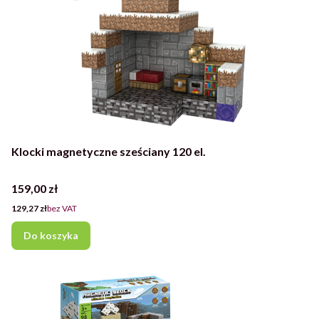
Klocki magnetyczne sześciany 120 el.
Cena
159,00 zł
Cena
129,27 zł
bez VAT
Do koszyka