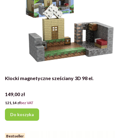
Klocki magnetyczne sześciany 3D 98 el.
Cena
149,00 zł
Cena
121,14 zł
bez VAT
Do koszyka
Bestseller