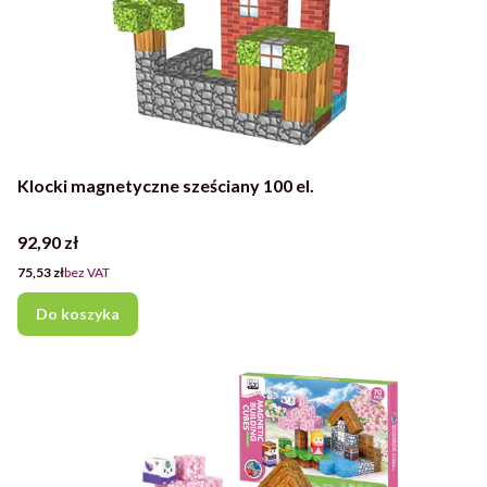
Klocki magnetyczne sześciany 100 el.
Cena
92,90 zł
Cena
75,53 zł
bez VAT
Do koszyka