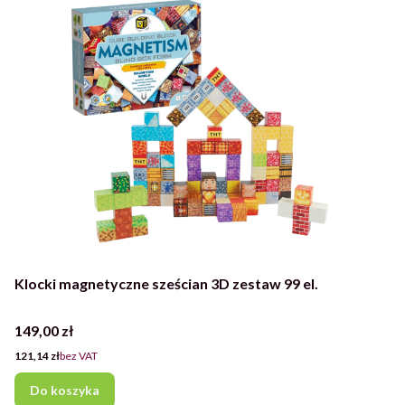
Klocki magnetyczne sześcian 3D zestaw 99 el.
Cena
149,00 zł
Cena
121,14 zł
bez VAT
Do koszyka