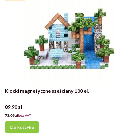
Klocki magnetyczne sześciany 100 el.
Cena
89,90 zł
Cena
73,09 zł
bez VAT
Do koszyka