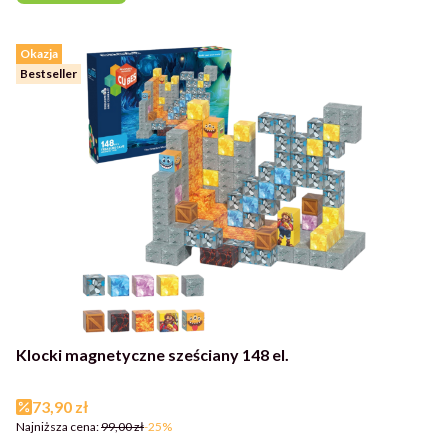
Okazja
Bestseller
Klocki magnetyczne sześciany 148 el.
Cena promocyjna
73,90 zł
Najniższa cena:
99,00 zł
-25%