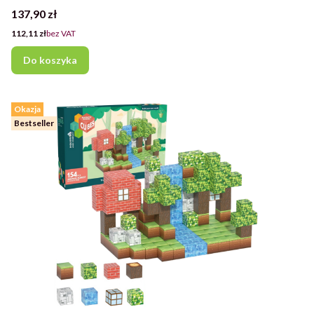
Cena
137,90 zł
Cena
112,11 zł
bez VAT
Do koszyka
Okazja
Bestseller