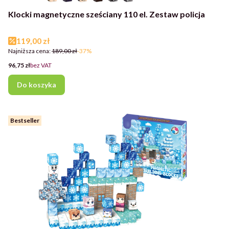
Klocki magnetyczne sześciany 110 el. Zestaw policja
Cena promocyjna
119,00 zł
Najniższa cena:
189,00 zł
-37%
Cena
96,75 zł
bez VAT
Do koszyka
Bestseller