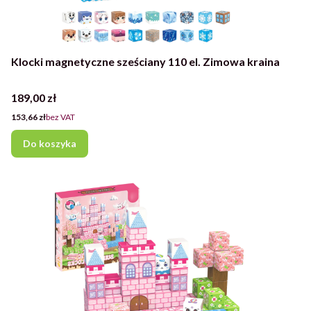
Klocki magnetyczne sześciany 110 el. Zimowa kraina
Cena
189,00 zł
Cena
153,66 zł
bez VAT
Do koszyka