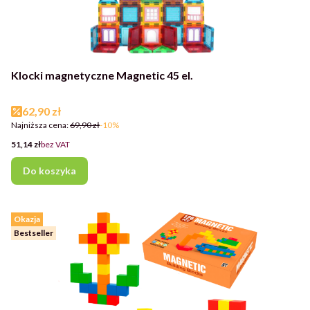
Klocki magnetyczne Magnetic 45 el.
Cena promocyjna
62,90 zł
Najniższa cena:
69,90 zł
-10%
Cena
51,14 zł
bez VAT
Do koszyka
Okazja
Bestseller