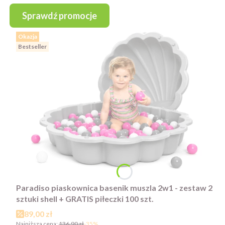
Sprawdź promocje
Okazja
Bestseller
Paradiso piaskownica basenik muszla 2w1 - zestaw 2
sztuki shell + GRATIS piłeczki 100 szt.
Cena promocyjna
89,00 zł
Najniższa cena:
136,90 zł
-35%