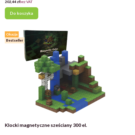
Cena
202,44 zł
bez VAT
Do koszyka
Okazja
Bestseller
Klocki magnetyczne sześciany 300 el.