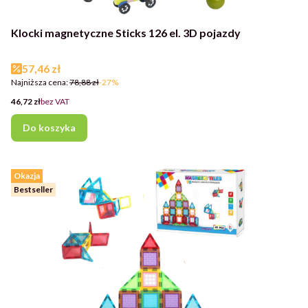
Klocki magnetyczne Sticks 126 el. 3D pojazdy
Cena promocyjna
57,46 zł
Najniższa cena:
78,88 zł
-27%
Cena
46,72 zł
bez VAT
Do koszyka
Okazja
Bestseller