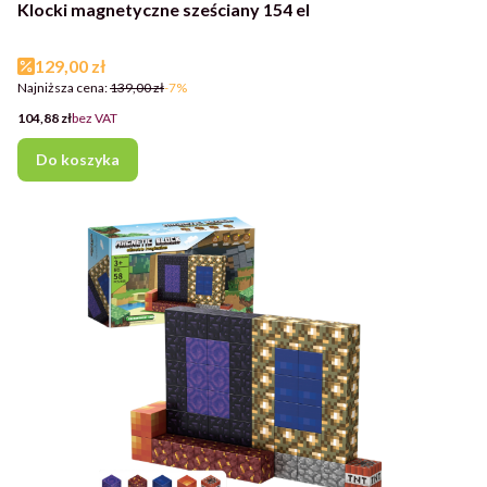
Klocki magnetyczne sześciany 154 el
Cena promocyjna
129,00 zł
Najniższa cena:
139,00 zł
-7%
Cena
104,88 zł
bez VAT
Do koszyka