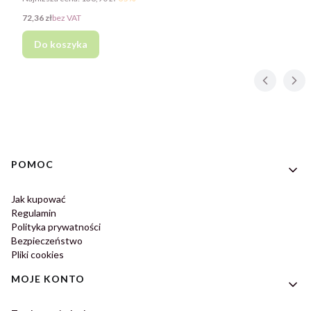
Cena
72,36 zł
bez VAT
Do koszyka
Linki w stopce
POMOC
Jak kupować
Regulamin
Polityka prywatności
Bezpieczeństwo
Pliki cookies
MOJE KONTO