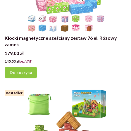
Klocki magnetyczne sześciany zestaw 76 el. Rózowy
zamek
Cena
179,00 zł
Cena
145,53 zł
bez VAT
Do koszyka
Bestseller