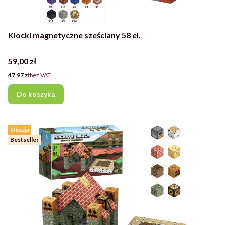
Klocki magnetyczne sześciany 58 el.
Cena
59,00 zł
Cena
47,97 zł
bez VAT
Do koszyka
Okazja
Bestseller