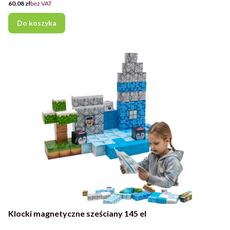
Cena
60,08 zł
bez VAT
Do koszyka
Klocki magnetyczne sześciany 145 el