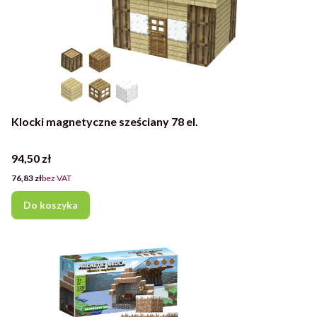
Klocki magnetyczne sześciany 78 el.
Cena
94,50 zł
Cena
76,83 zł
bez VAT
Do koszyka