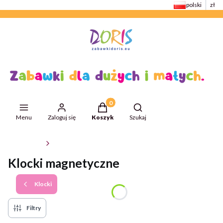
polski
zł
Produkty w koszyku: 0. Zobacz szcze
Otwórz wyszukiwarkę
Menu
Zaloguj się
Koszyk
Szukaj
ZabawkiDoris
Klocki
Klocki magnetyczne
Klocki
Filtry