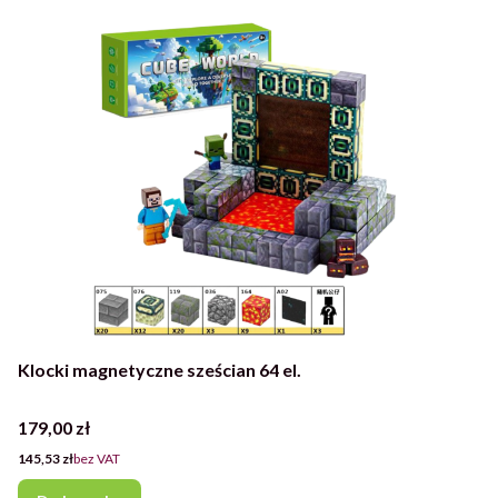
Klocki magnetyczne sześcian 64 el.
Cena
179,00 zł
Cena
145,53 zł
bez VAT