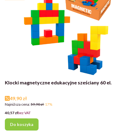
Klocki magnetyczne edukacyjne sześciany 60 el.
Cena promocyjna
49,90 zł
Najniższa cena:
59,90 zł
-17%
Cena
40,57 zł
bez VAT
Do koszyka