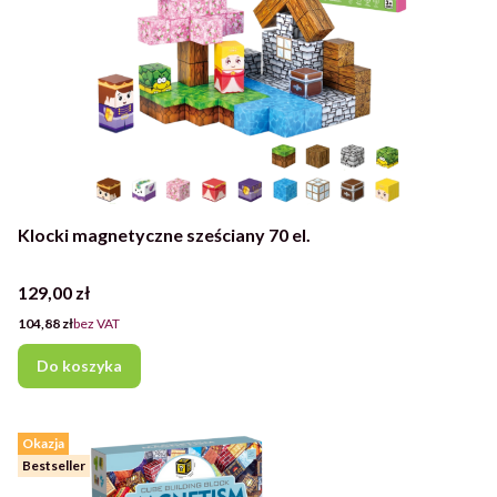
Klocki magnetyczne sześciany 70 el.
Cena
129,00 zł
Cena
104,88 zł
bez VAT
Do koszyka
Okazja
Bestseller