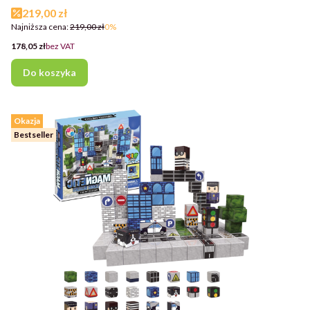
Cena promocyjna
219,00 zł
Najniższa cena:
219,00 zł
0%
Cena
178,05 zł
bez VAT
Do koszyka
Okazja
Bestseller