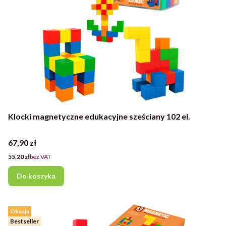
Klocki magnetyczne edukacyjne sześciany 102 el.
Cena
67,90 zł
Cena
55,20 zł
bez VAT
Do koszyka
Okazja
Bestseller