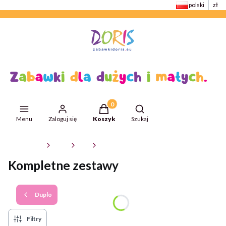
polski
zł
Produkty w koszyku: 0. Zobacz szcze
Otwórz wyszukiwarkę
Menu
Zaloguj się
Koszyk
Szukaj
ZabawkiDoris
Klocki
Lego
Duplo
Kompletne zestawy
Duplo
Filtry