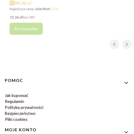
Cena promocyjna
89,00 zł
Najniższa cena:
136,90 zł
-35%
Cena
72,36 zł
bez VAT
Do koszyka
Linki w stopce
POMOC
Jak kupować
Regulamin
Polityka prywatności
Bezpieczeństwo
Pliki cookies
MOJE KONTO