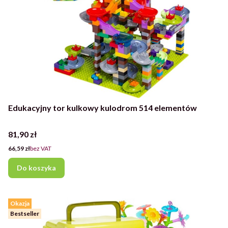
Edukacyjny tor kulkowy kulodrom 514 elementów
Cena
81,90 zł
Cena
66,59 zł
bez VAT
Do koszyka
Okazja
Bestseller