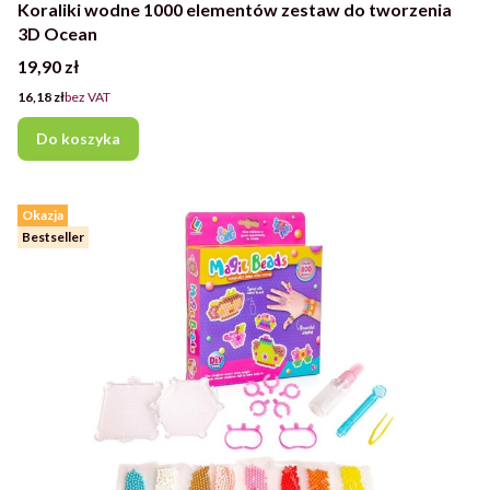
Koraliki wodne 1000 elementów zestaw do tworzenia
3D Ocean
Cena
19,90 zł
Cena
16,18 zł
bez VAT
Do koszyka
Okazja
Bestseller