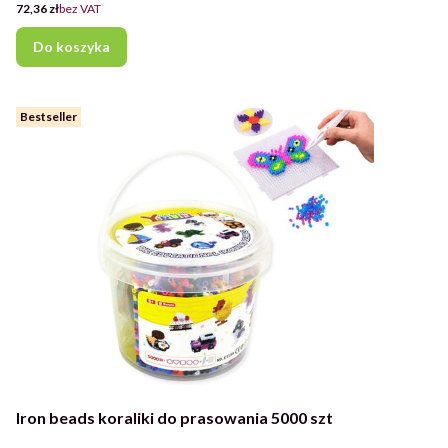
Cena
72,36 zł
bez VAT
Do koszyka
Bestseller
Iron beads koraliki do prasowania 5000 szt