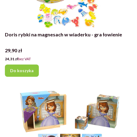
Doris rybki na magnesach w wiaderku - gra łowienie
Cena
29,90 zł
Cena
24,31 zł
bez VAT
Do koszyka