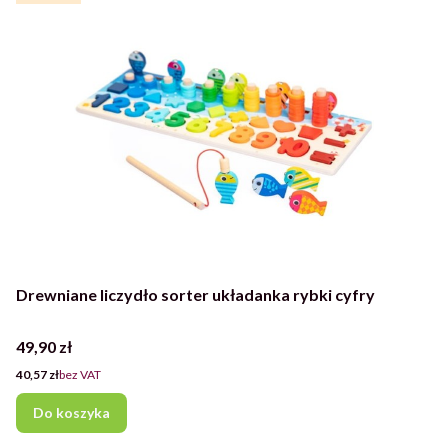
Drewniane liczydło sorter układanka rybki cyfry
Cena
49,90 zł
Cena
40,57 zł
bez VAT
Do koszyka