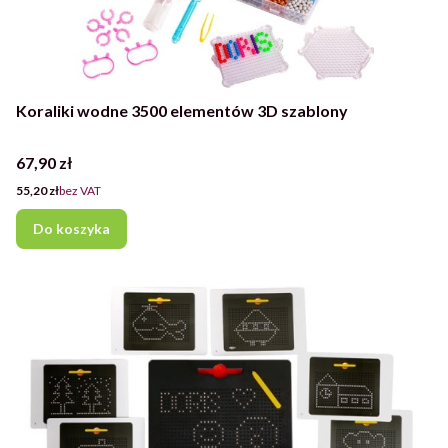
Koraliki wodne 3500 elementów 3D szablony
Cena
67,90 zł
Cena
55,20 zł
bez VAT
Do koszyka