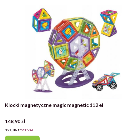
Klocki magnetyczne magic magnetic 112 el
Cena
148,90 zł
Cena
121,06 zł
bez VAT