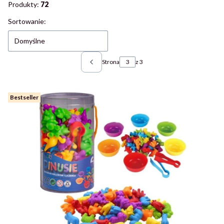
Produkty:
72
Lista produktów
Sortowanie:
Domyślne
Strona
z 3
Poprzednie produkty
Bestseller