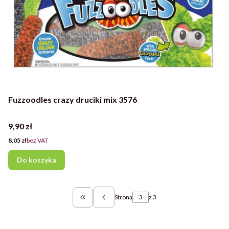
Fuzzoodles crazy druciki mix 3576
Cena
9,90 zł
Cena
8,05 zł
bez VAT
Do koszyka
Strona
z 3
Wróć do pierwszej strony z produktami