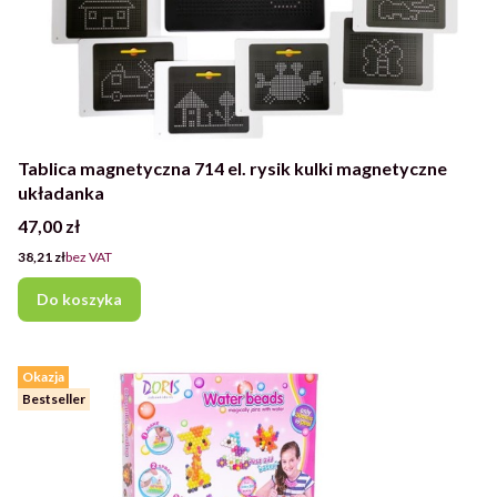
Tablica magnetyczna 714 el. rysik kulki magnetyczne
układanka
Cena
47,00 zł
Cena
38,21 zł
bez VAT
Do koszyka
Okazja
Bestseller