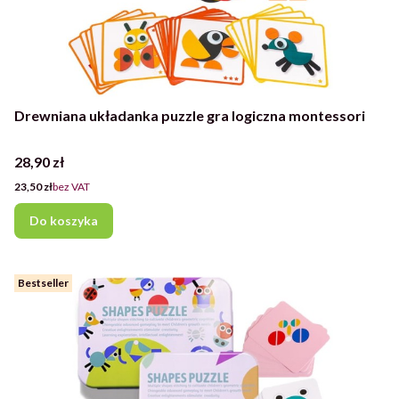
Drewniana układanka puzzle gra logiczna montessori
Cena
28,90 zł
Cena
23,50 zł
bez VAT
Do koszyka
Bestseller