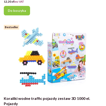
Cena
12,20 zł
bez VAT
Do koszyka
Bestseller
Koraliki wodne traffic pojazdy zestaw 3D 1000 el.
Pojazdy