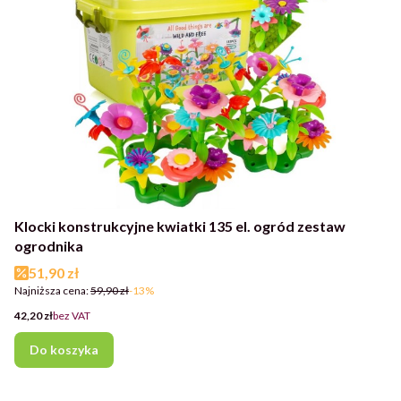
Klocki konstrukcyjne kwiatki 135 el. ogród zestaw
ogrodnika
Cena promocyjna
51,90 zł
Najniższa cena:
59,90 zł
-13%
Cena
42,20 zł
bez VAT
Do koszyka