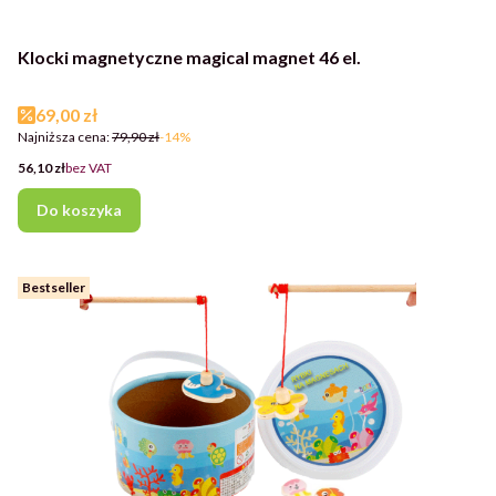
Klocki magnetyczne magical magnet 46 el.
Cena promocyjna
69,00 zł
Najniższa cena:
79,90 zł
-14%
Cena
56,10 zł
bez VAT
Do koszyka
Bestseller