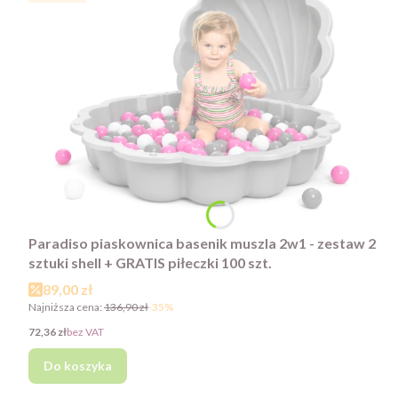
Paradiso piaskownica basenik muszla 2w1 - zestaw 2
sztuki shell + GRATIS piłeczki 100 szt.
Cena promocyjna
89,00 zł
Najniższa cena:
136,90 zł
-35%
Cena
72,36 zł
bez VAT
Do koszyka