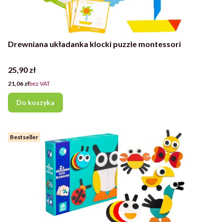
Drewniana układanka klocki puzzle montessori
Cena
25,90 zł
Cena
21,06 zł
bez VAT
Do koszyka
Bestseller