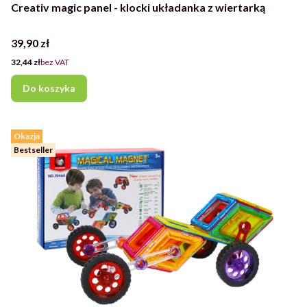
Creativ magic panel - klocki układanka z wiertarką
Cena
39,90 zł
Cena
32,44 zł
bez VAT
Do koszyka
Okazja
Bestseller