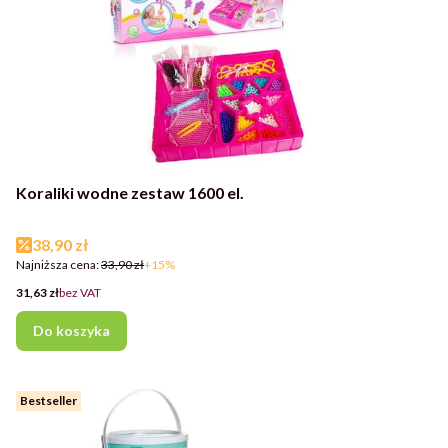
Koraliki wodne zestaw 1600 el.
Cena promocyjna
38,90 zł
Najniższa cena:
33,90 zł
+15%
Cena
31,63 zł
bez VAT
Do koszyka
Bestseller