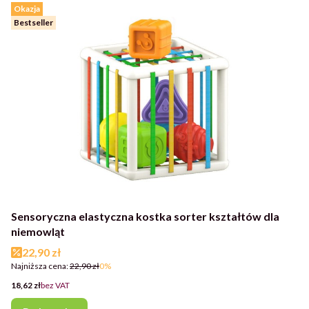
Okazja
Bestseller
Sensoryczna elastyczna kostka sorter kształtów dla
niemowląt
Cena promocyjna
22,90 zł
Najniższa cena:
22,90 zł
0%
Cena
18,62 zł
bez VAT