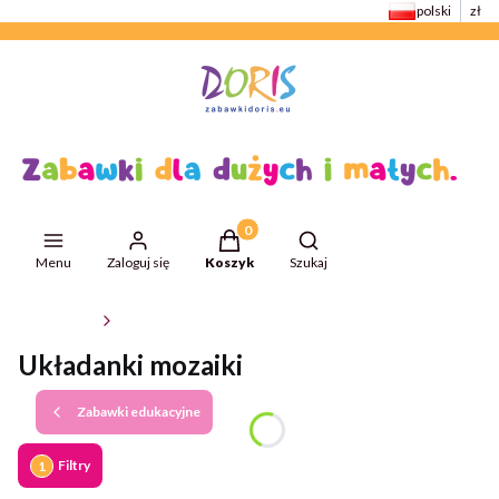
polski
zł
Produkty w koszyku: 0. Zobacz szcze
Otwórz wyszukiwarkę
Menu
Zaloguj się
Koszyk
Szukaj
ZabawkiDoris
Zabawki edukacyjne
Układanki mozaiki
Zabawki edukacyjne
Filtry
Wyczyść filtry