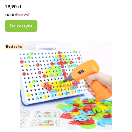
Cena
19,90 zł
Cena
16,18 zł
bez VAT
Do koszyka
Bestseller