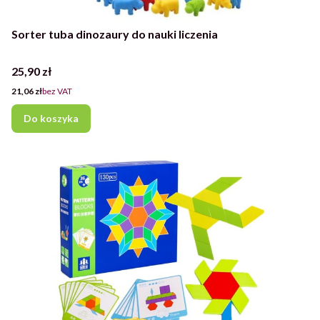
Sorter tuba dinozaury do nauki liczenia
Cena
25,90 zł
Cena
21,06 zł
bez VAT
Do koszyka