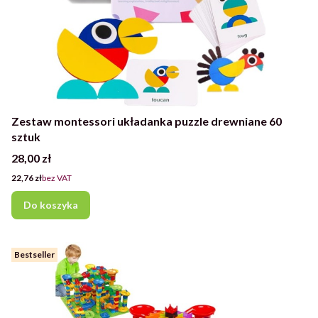
Zestaw montessori układanka puzzle drewniane 60
sztuk
Cena
28,00 zł
Cena
22,76 zł
bez VAT
Do koszyka
Bestseller