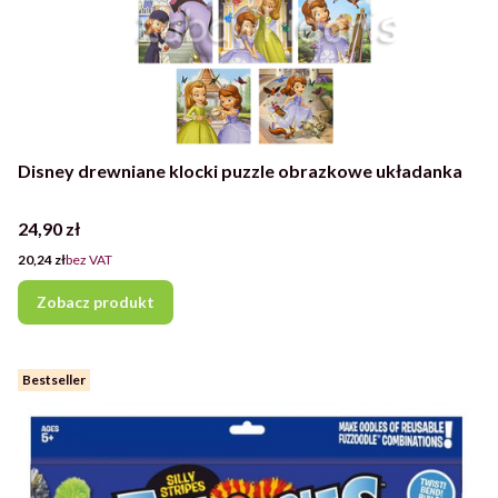
Disney drewniane klocki puzzle obrazkowe układanka
Cena
24,90 zł
Cena
20,24 zł
bez VAT
Zobacz produkt
Bestseller