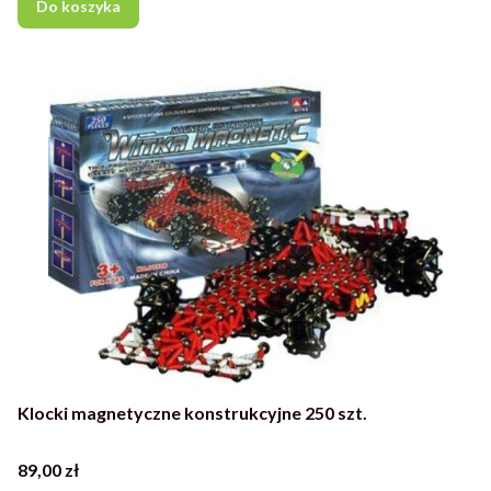
Do koszyka
Klocki magnetyczne konstrukcyjne 250 szt.
Cena
89,00 zł