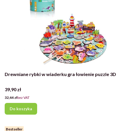
Drewniane rybki w wiaderku gra łowienie puzzle 3D
Cena
39,90 zł
Cena
32,44 zł
bez VAT
Do koszyka
Bestseller