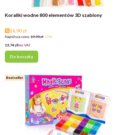
Koraliki wodne 800 elementów 3D szablony
Cena promocyjna
16,90 zł
Najniższa cena:
19,90 zł
-15%
Cena
13,74 zł
bez VAT
Do koszyka
Bestseller