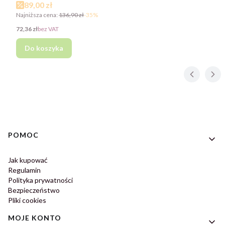
Cena promocyjna
89,00 zł
Najniższa cena:
136,90 zł
-35%
Cena
72,36 zł
bez VAT
Do koszyka
Linki w stopce
POMOC
Jak kupować
Regulamin
Polityka prywatności
Bezpieczeństwo
Pliki cookies
MOJE KONTO