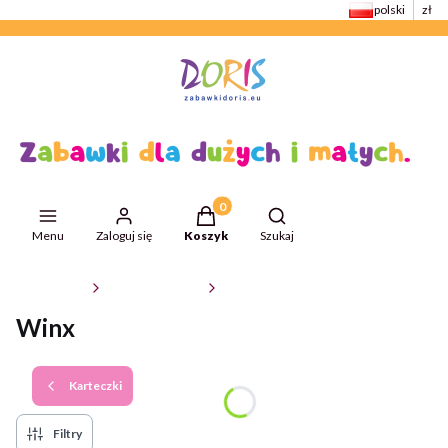
polski
zł
Produkty w koszyku: 0. Zobacz szcze
Otwórz wyszukiwarkę
Menu
Zaloguj się
Koszyk
Szukaj
ZabawkiDoris
Kolekcje dziecięce
Karteczki
Winx
Karteczki
Filtry