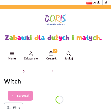
polski
zł
Produkty w koszyku: 0. Zobacz szcze
Otwórz wyszukiwarkę
Menu
Zaloguj się
Koszyk
Szukaj
ZabawkiDoris
Kolekcje dziecięce
Karteczki
Witch
Karteczki
Filtry