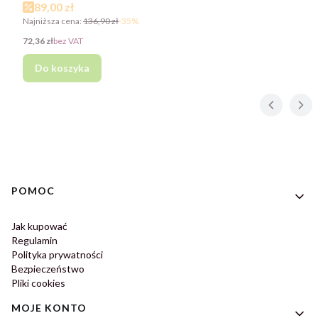
Cena promocyjna
89,00 zł
Najniższa cena:
136,90 zł
-35%
Cena
72,36 zł
bez VAT
Do koszyka
Linki w stopce
POMOC
Jak kupować
Regulamin
Polityka prywatności
Bezpieczeństwo
Pliki cookies
MOJE KONTO