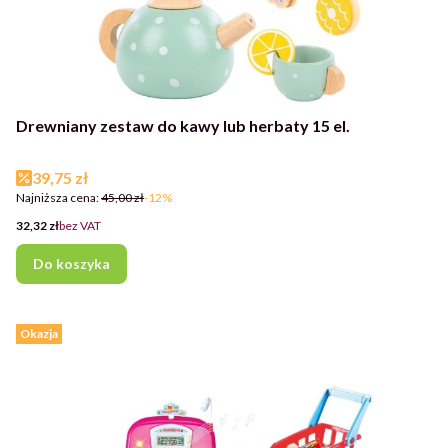
Drewniany zestaw do kawy lub herbaty 15 el.
Cena promocyjna
39,75 zł
Najniższa cena:
45,00 zł
-12%
Cena
32,32 zł
bez VAT
Do koszyka
Okazja