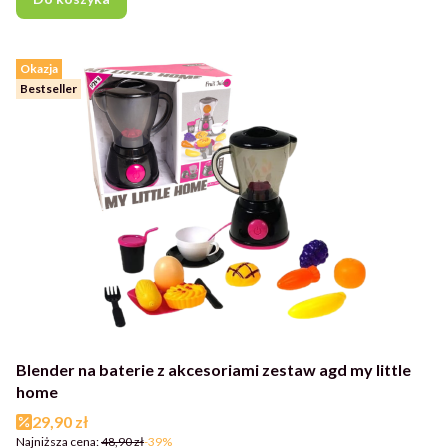
Okazja
Bestseller
Blender na baterie z akcesoriami zestaw agd my little
home
Cena promocyjna
29,90 zł
Najniższa cena:
48,90 zł
-39%