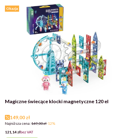
Okazja
Magiczne świecące klocki magnetyczne 120 el
Cena promocyjna
149,00 zł
Najniższa cena:
169,00 zł
-12%
Cena
121,14 zł
bez VAT