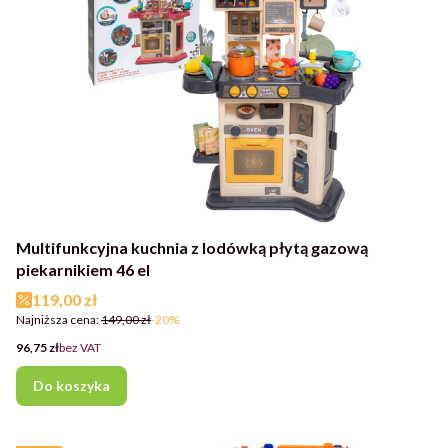
Multifunkcyjna kuchnia z lodówką płytą gazową
piekarnikiem 46 el
Cena promocyjna
119,00 zł
Najniższa cena:
149,00 zł
-20%
Cena
96,75 zł
bez VAT
Do koszyka