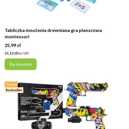
Tabliczka mnożenia drewniana gra planszowa
montessori
Cena
25,99 zł
Cena
21,13 zł
bez VAT
Do koszyka
Okazja
Bestseller