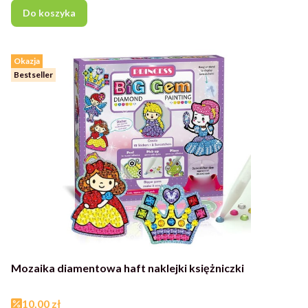
Do koszyka
Okazja
Bestseller
Mozaika diamentowa haft naklejki księżniczki
Cena promocyjna
10,00 zł