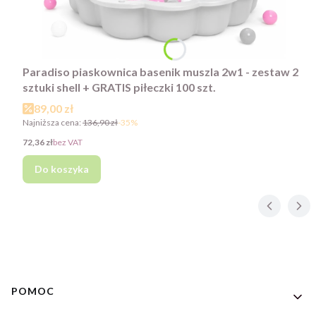
Paradiso piaskownica basenik muszla 2w1 - zestaw 2
sztuki shell + GRATIS piłeczki 100 szt.
Cena promocyjna
89,00 zł
Najniższa cena:
136,90 zł
-35%
Cena
72,36 zł
bez VAT
Do koszyka
Linki w stopce
POMOC