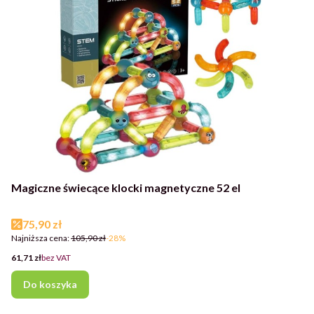
Magiczne świecące klocki magnetyczne 52 el
Cena promocyjna
75,90 zł
Najniższa cena:
105,90 zł
-28%
Cena
61,71 zł
bez VAT
Do koszyka