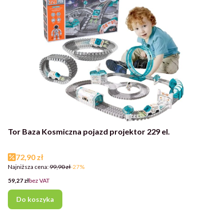
Tor Baza Kosmiczna pojazd projektor 229 el.
Cena promocyjna
72,90 zł
Najniższa cena:
99,90 zł
-27%
Cena
59,27 zł
bez VAT
Do koszyka