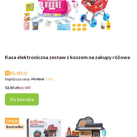
Kasa elektroniczna zestaw z koszem na zakupy różowa
Cena promocyjna
65,00 zł
Najniższa cena:
79,90 zł
-19%
Cena
52,85 zł
bez VAT
Do koszyka
Okazja
Bestseller