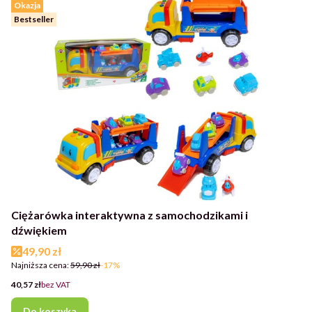
Okazja
Bestseller
Ciężarówka interaktywna z samochodzikami i
dźwiękiem
Cena promocyjna
49,90 zł
Najniższa cena:
59,90 zł
-17%
Cena
40,57 zł
bez VAT
Do koszyka