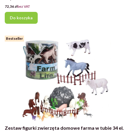
Cena
72,36 zł
bez VAT
Do koszyka
Bestseller
Zestaw figurki zwierzęta domowe farma w tubie 34 el.