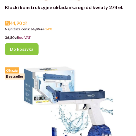
Klocki konstrukcyjne układanka ogród kwiaty 274 el.
Cena promocyjna
44,90 zł
Najniższa cena:
51,99 zł
-14%
Cena
36,50 zł
bez VAT
Do koszyka
Okazja
Bestseller