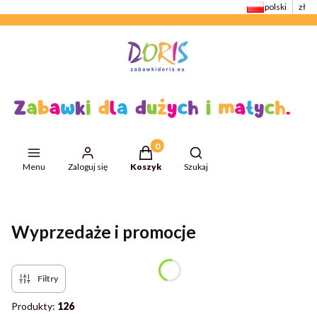
polski
zł
Produkty w koszyku: 0. Zobacz szcze
Otwórz wyszukiwarkę
Menu
Zaloguj się
Koszyk
Szukaj
Przejdź do:
ZabawkiDoris
Wyprzedaże i promocje
Filtry
Produkty:
126