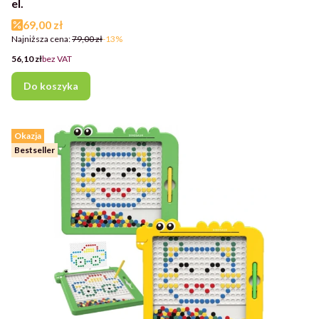
el.
Cena promocyjna
69,00 zł
Najniższa cena:
79,00 zł
-13%
Cena
56,10 zł
bez VAT
Do koszyka
Okazja
Bestseller