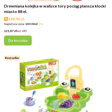
Drewniana kolejka w walizce tory pociąg plansza klocki
miasto 88 el.
Cena promocyjna
149,90 zł
Najniższa cena:
159,90 zł
-6%
Cena
121,87 zł
bez VAT
Do koszyka
Bestseller