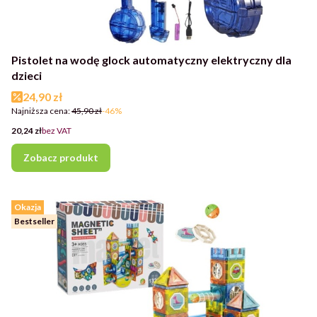
Pistolet na wodę glock automatyczny elektryczny dla
dzieci
Cena promocyjna
24,90 zł
Najniższa cena:
45,90 zł
-46%
Cena
20,24 zł
bez VAT
Zobacz produkt
Okazja
Bestseller