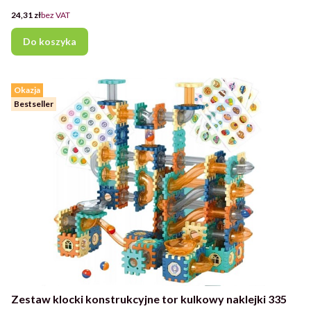
Cena
24,31 zł
bez VAT
Do koszyka
Okazja
Bestseller
Zestaw klocki konstrukcyjne tor kulkowy naklejki 335