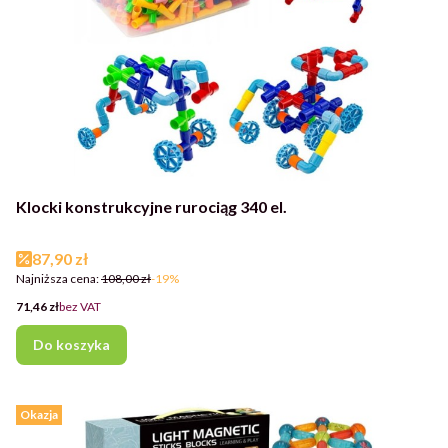
Klocki konstrukcyjne rurociąg 340 el.
Cena promocyjna
87,90 zł
Najniższa cena:
108,00 zł
-19%
Cena
71,46 zł
bez VAT
Do koszyka
Okazja