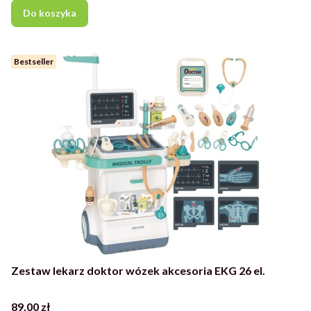
Do koszyka
Bestseller
Zestaw lekarz doktor wózek akcesoria EKG 26 el.
Cena
89,00 zł