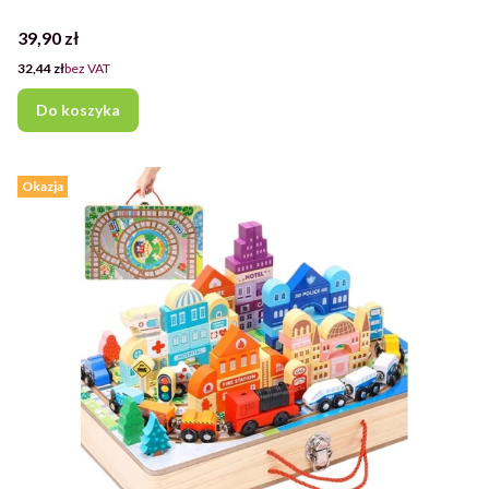
Cena
39,90 zł
Cena
32,44 zł
bez VAT
Do koszyka
Okazja