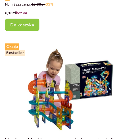
Najniższa cena:
15,00 zł
-33%
Cena
8,13 zł
bez VAT
Do koszyka
Okazja
Bestseller