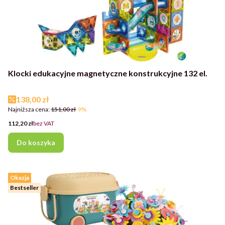
Klocki edukacyjne magnetyczne konstrukcyjne 132 el.
Cena promocyjna
138,00 zł
Najniższa cena:
151,00 zł
-9%
Cena
112,20 zł
bez VAT
Do koszyka
Okazja
Bestseller