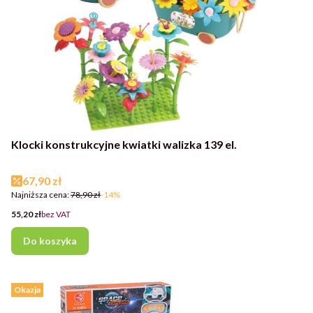
Klocki konstrukcyjne kwiatki walizka 139 el.
Cena promocyjna
67,90 zł
Najniższa cena:
78,90 zł
-14%
Cena
55,20 zł
bez VAT
Do koszyka
Okazja