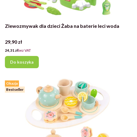
Zlewozmywak dla dzieci Żaba na baterie leci woda
Cena
29,90 zł
Cena
24,31 zł
bez VAT
Do koszyka
Okazja
Bestseller