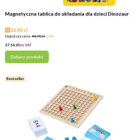
Magnetyczna tablica do układania dla dzieci Dinozaur
Cena promocyjna
33,90 zł
Najniższa cena:
44,90 zł
-24%
Cena
27,56 zł
bez VAT
Zobacz produkt
Bestseller