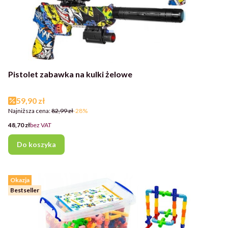
Pistolet zabawka na kulki żelowe
Cena promocyjna
59,90 zł
Najniższa cena:
82,99 zł
-28%
Cena
48,70 zł
bez VAT
Do koszyka
Okazja
Bestseller