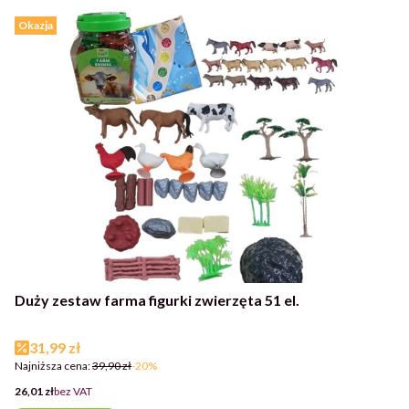
Okazja
Duży zestaw farma figurki zwierzęta 51 el.
Cena promocyjna
31,99 zł
Najniższa cena:
39,90 zł
-20%
Cena
26,01 zł
bez VAT