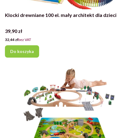
Klocki drewniane 100 el. mały architekt dla dzieci
Cena
39,90 zł
Cena
32,44 zł
bez VAT
Do koszyka