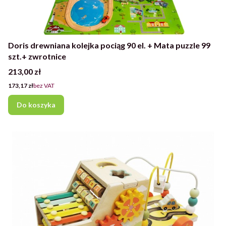
Doris drewniana kolejka pociąg 90 el. + Mata puzzle 99
szt.+ zwrotnice
Cena
213,00 zł
Cena
173,17 zł
bez VAT
Do koszyka