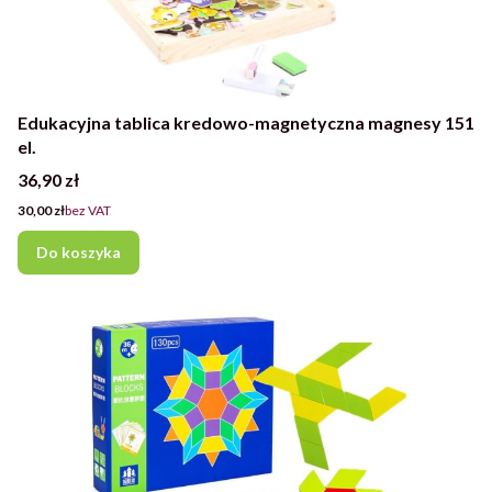
Edukacyjna tablica kredowo-magnetyczna magnesy 151
el.
Cena
36,90 zł
Cena
30,00 zł
bez VAT
Do koszyka