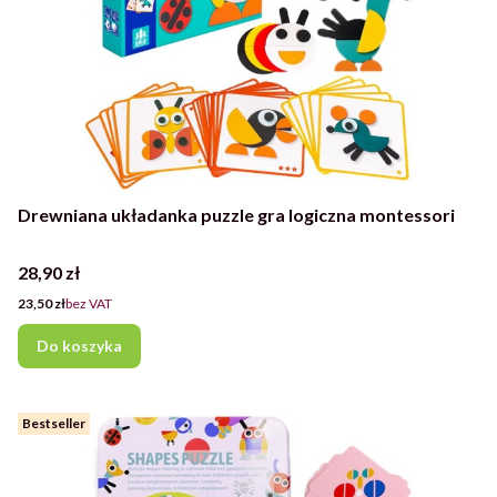
Drewniana układanka puzzle gra logiczna montessori
Cena
28,90 zł
Cena
23,50 zł
bez VAT
Do koszyka
Bestseller