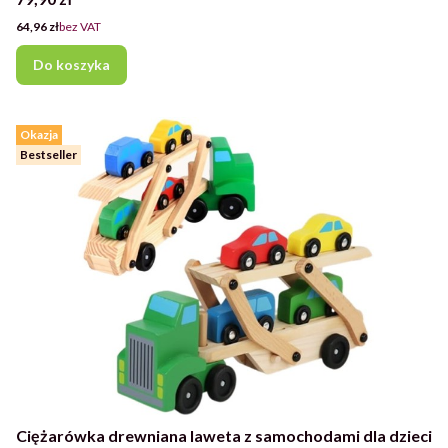
Cena
64,96 zł
bez VAT
Do koszyka
Okazja
Bestseller
Ciężarówka drewniana laweta z samochodami dla dzieci