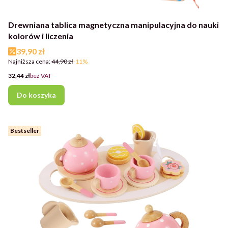
Drewniana tablica magnetyczna manipulacyjna do nauki
kolorów i liczenia
Cena promocyjna
39,90 zł
Najniższa cena:
44,90 zł
-11%
Cena
32,44 zł
bez VAT
Do koszyka
Bestseller