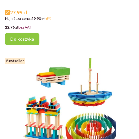
Cena promocyjna
27,99 zł
Najniższa cena:
29,90 zł
-6%
Cena
22,76 zł
bez VAT
Do koszyka
Bestseller