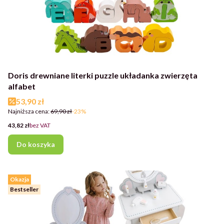
Doris drewniane literki puzzle układanka zwierzęta
alfabet
Cena promocyjna
53,90 zł
Najniższa cena:
69,90 zł
-23%
Cena
43,82 zł
bez VAT
Do koszyka
Okazja
Bestseller