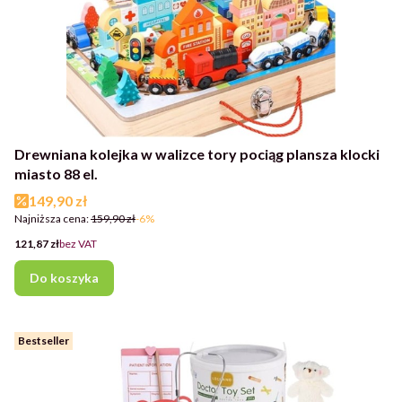
Drewniana kolejka w walizce tory pociąg plansza klocki
miasto 88 el.
Cena promocyjna
149,90 zł
Najniższa cena:
159,90 zł
-6%
Cena
121,87 zł
bez VAT
Do koszyka
Bestseller