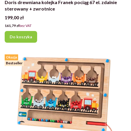
Doris drewniana kolejka Franek pociąg 67 el. zdalnie
sterowany + zwrotnice
Cena
199,00 zł
Cena
161,79 zł
bez VAT
Do koszyka
Okazja
Bestseller