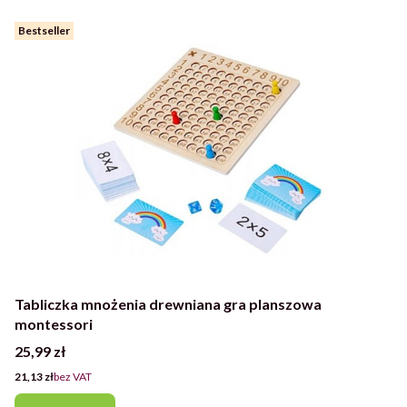
Bestseller
Tabliczka mnożenia drewniana gra planszowa
montessori
Cena
25,99 zł
Cena
21,13 zł
bez VAT