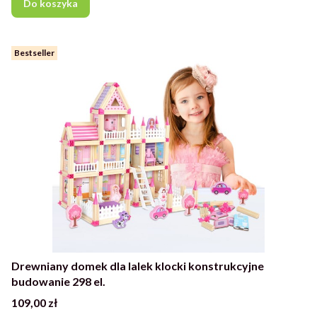
Do koszyka
Bestseller
Drewniany domek dla lalek klocki konstrukcyjne
budowanie 298 el.
Cena
109,00 zł