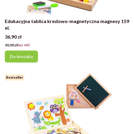
Edukacyjna tablica kredowo-magnetyczna magnesy 159
el.
Cena
36,90 zł
Cena
30,00 zł
bez VAT
Do koszyka
Bestseller