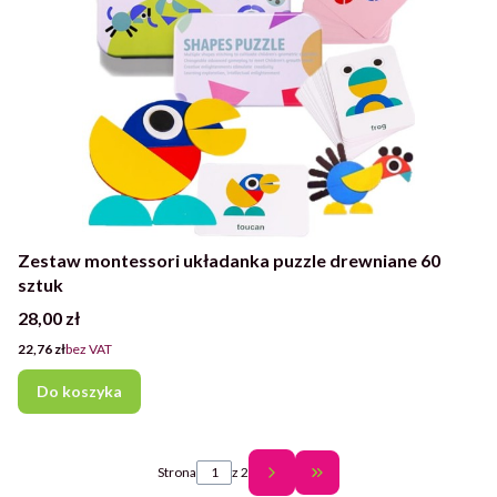
Zestaw montessori układanka puzzle drewniane 60
sztuk
Cena
28,00 zł
Cena
22,76 zł
bez VAT
Do koszyka
Strona
z 2
Przejdź do ostatniej st