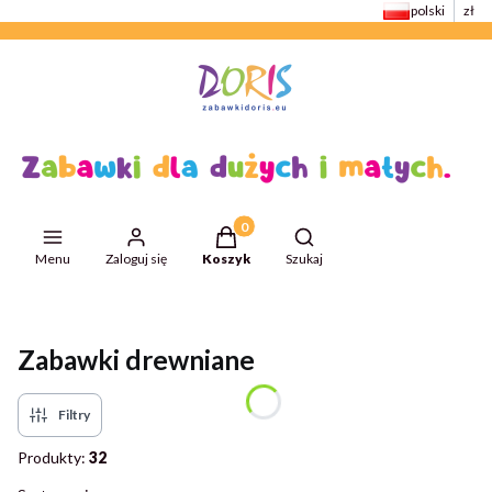
polski
zł
Produkty w koszyku: 0. Zobacz szcze
Otwórz wyszukiwarkę
Menu
Zaloguj się
Koszyk
Szukaj
Przejdź do:
ZabawkiDoris
Zabawki drewniane
Filtry
Produkty:
32