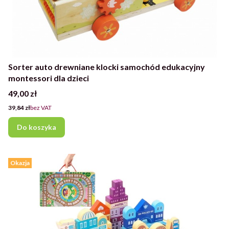
Sorter auto drewniane klocki samochód edukacyjny
montessori dla dzieci
Cena
49,00 zł
Cena
39,84 zł
bez VAT
Do koszyka
Okazja