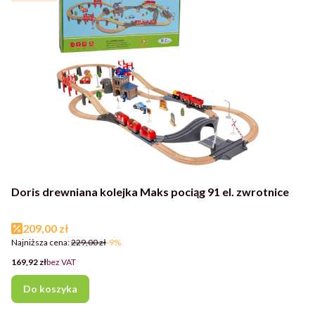
Doris drewniana kolejka Maks pociąg 91 el. zwrotnice
Cena promocyjna
209,00 zł
Najniższa cena:
229,00 zł
-9%
Cena
169,92 zł
bez VAT
Do koszyka