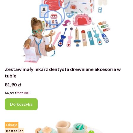
Zestaw mały lekarz dentysta drewniane akcesoria w
tubie
Cena
81,90 zł
Cena
66,59 zł
bez VAT
Do koszyka
Okazja
Bestseller