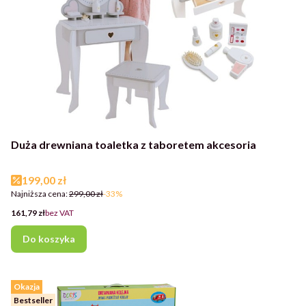
Duża drewniana toaletka z taboretem akcesoria
Cena promocyjna
199,00 zł
Najniższa cena:
299,00 zł
-33%
Cena
161,79 zł
bez VAT
Do koszyka
Okazja
Bestseller