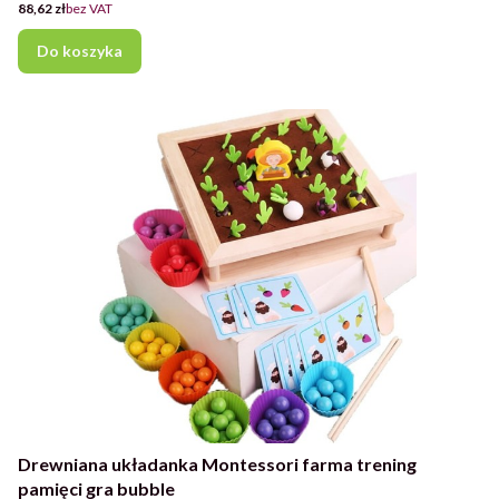
Cena
88,62 zł
bez VAT
Do koszyka
Drewniana układanka Montessori farma trening
pamięci gra bubble