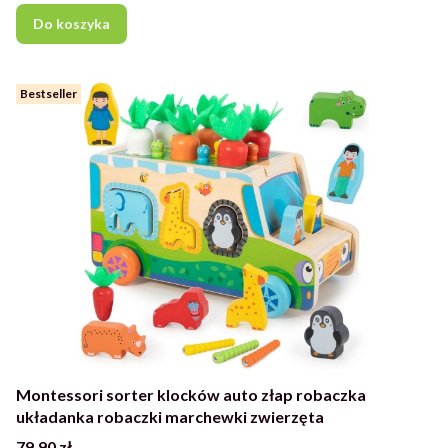
Do koszyka
Bestseller
Montessori sorter klocków auto złap robaczka
układanka robaczki marchewki zwierzęta
Cena
79,90 zł