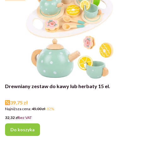
Drewniany zestaw do kawy lub herbaty 15 el.
Cena promocyjna
39,75 zł
Najniższa cena:
45,00 zł
-12%
Cena
32,32 zł
bez VAT
Do koszyka