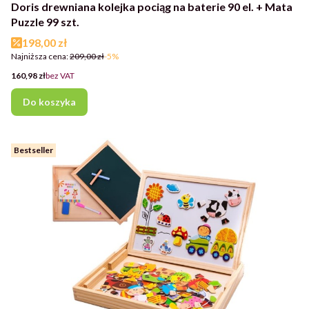
Doris drewniana kolejka pociąg na baterie 90 el. + Mata
Puzzle 99 szt.
Cena promocyjna
198,00 zł
Najniższa cena:
209,00 zł
-5%
Cena
160,98 zł
bez VAT
Do koszyka
Bestseller