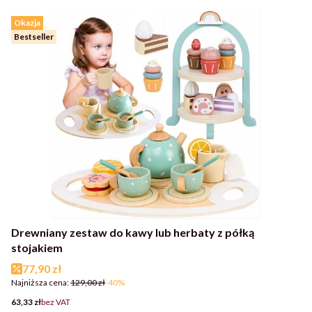
Okazja
Bestseller
Drewniany zestaw do kawy lub herbaty z półką
stojakiem
Cena promocyjna
77,90 zł
Najniższa cena:
129,00 zł
-40%
Cena
63,33 zł
bez VAT