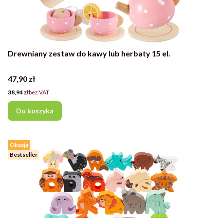
Drewniany zestaw do kawy lub herbaty 15 el.
Cena
47,90 zł
Cena
38,94 zł
bez VAT
Do koszyka
Okazja
Bestseller