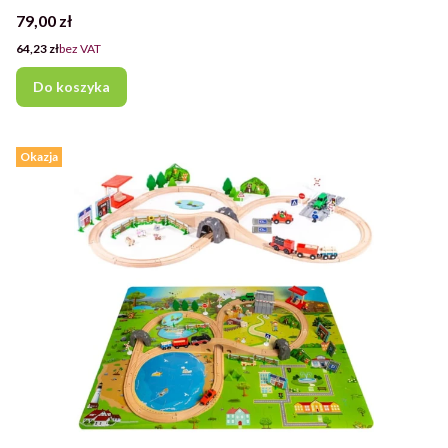
Cena
79,00 zł
Cena
64,23 zł
bez VAT
Do koszyka
Okazja