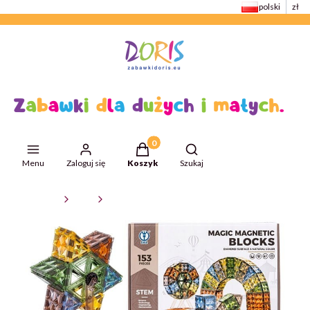
polski
zł
Produkty w koszyku: 0. Zobacz szcze
Otwórz wyszukiwarkę
Menu
Zaloguj się
Koszyk
Szukaj
ZabawkiDoris
Klocki
Klocki magnetyczne