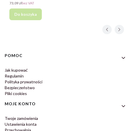
Cena
73,09 zł
bez VAT
Do koszyka
Linki w stopce
POMOC
Jak kupować
Regulamin
Polityka prywatności
Bezpieczeństwo
Pliki cookies
MOJE KONTO
Twoje zamówienia
Ustawienia konta
Przechowalnia