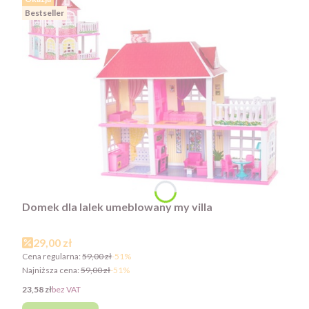
Bestseller
Domek dla lalek umeblowany my villa
Cena promocyjna
29,00 zł
Cena regularna:
59,00 zł
-51%
Najniższa cena:
59,00 zł
-51%
Cena
23,58 zł
bez VAT