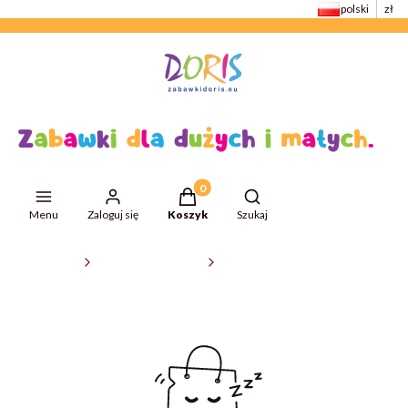
polski
zł
Produkty w koszyku: 0. Zobacz szcze
Otwórz wyszukiwarkę
Menu
Zaloguj się
Koszyk
Szukaj
ZabawkiDoris
Zabawki dla niemowląt
Leżaczki