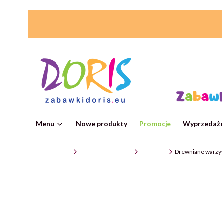
Menu
Nowe produkty
Promocje
Wyprzedaże
ZabawkiDoris
Zabawki edukacyjne
Pozostałe
Drewniane warzy