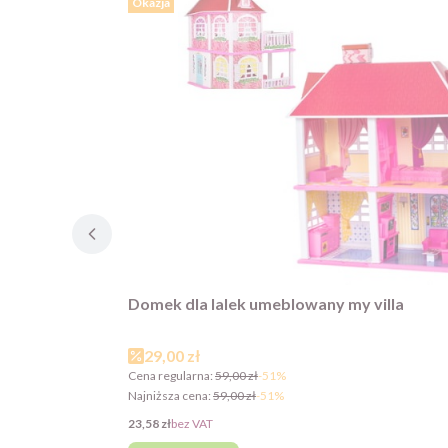
Okazja
Domek dla lalek umeblowany my villa
Cena promocyjna
29,00 zł
Cena regularna:
59,00 zł
-51%
Najniższa cena:
59,00 zł
-51%
Cena
23,58 zł
bez VAT