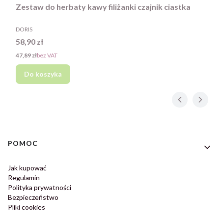
Zestaw do herbaty kawy filiżanki czajnik ciastka
PRODUCENT
DORIS
Cena
58,90 zł
Cena
47,89 zł
bez VAT
Do koszyka
Linki w stopce
POMOC
Jak kupować
Regulamin
Polityka prywatności
Bezpieczeństwo
Pliki cookies