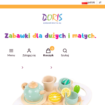
polski
zł
Produkty w koszyku: 0. Zobacz szcze
Otwórz wyszukiwarkę
Menu
Zaloguj się
Koszyk
Szukaj
ZabawkiDoris
Zabawki edukacyjne
Zestawy AGD do zabawy