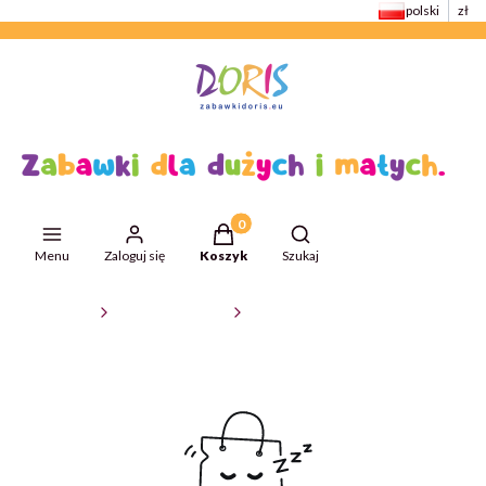
polski
zł
Produkty w koszyku: 0. Zobacz szcze
Otwórz wyszukiwarkę
Menu
Zaloguj się
Koszyk
Szukaj
ZabawkiDoris
Zabawki edukacyjne
Pozostałe