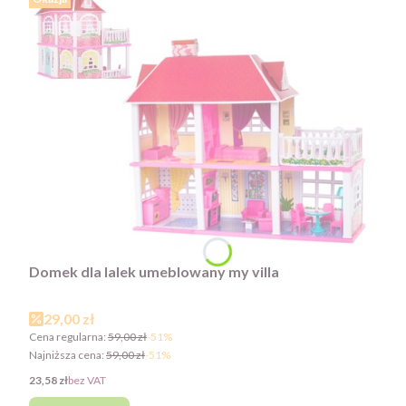
Domek dla lalek umeblowany my villa
Cena promocyjna
29,00 zł
Cena regularna:
59,00 zł
-51%
Najniższa cena:
59,00 zł
-51%
Cena
23,58 zł
bez VAT