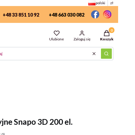
polski
zł
+48 33 851 10 92
+48 663 030 082
Produkty w kosz
Ulubione
Zaloguj się
Koszyk
Wyczyść
Szukaj
jne Snapo 3D 200 el.
 0)