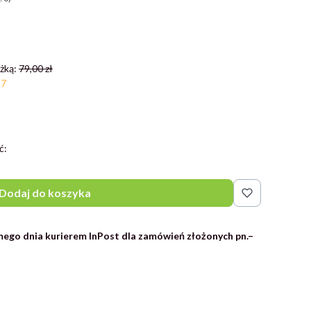
żką:
79,00 zł
27
ć:
Dodaj do koszyka
ego dnia kurierem InPost dla zamówień złożonych pn.–