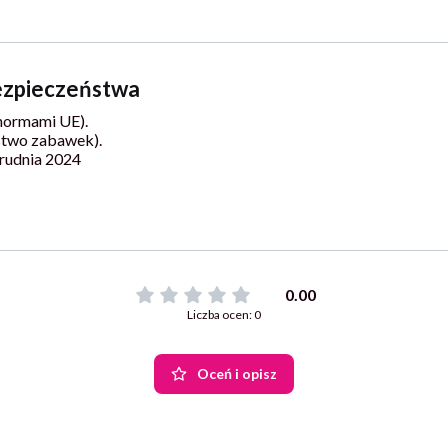
bezpieczeństwa
normami UE).
stwo zabawek).
rudnia 2024
0.00
Liczba ocen: 0
Oceń i opisz