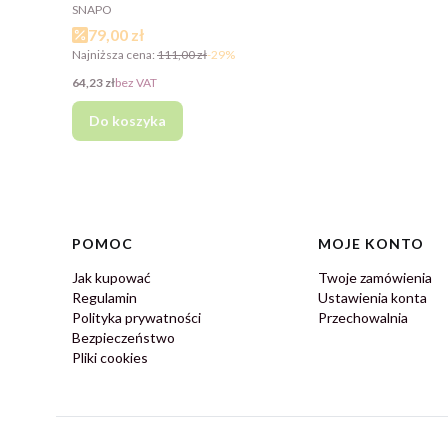
PRODUCENT
SNAPO
Cena promocyjna
79,00 zł
Najniższa cena:
111,00 zł
-29%
Cena
64,23 zł
bez VAT
Do koszyka
Linki w stopce
POMOC
MOJE KONTO
Jak kupować
Twoje zamówienia
Regulamin
Ustawienia konta
Polityka prywatności
Przechowalnia
Bezpieczeństwo
Pliki cookies