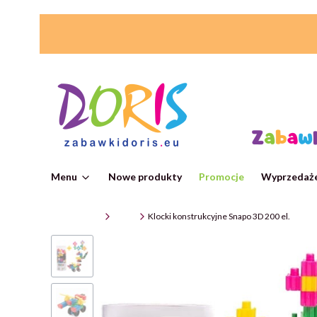
Menu
Nowe produkty
Promocje
Wyprzedaże
ZabawkiDoris
Klocki
Klocki konstrukcyjne Snapo 3D 200 el.