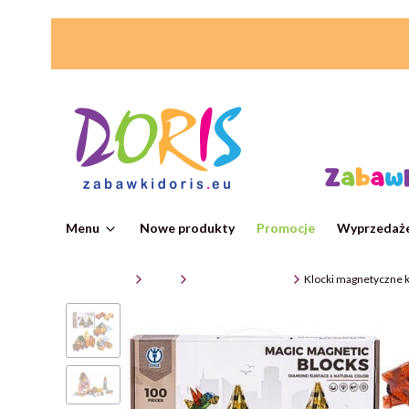
Menu
Nowe produkty
Promocje
Wyprzedaże
ZabawkiDoris
Klocki
Klocki magnetyczne
Klocki magnetyczne k