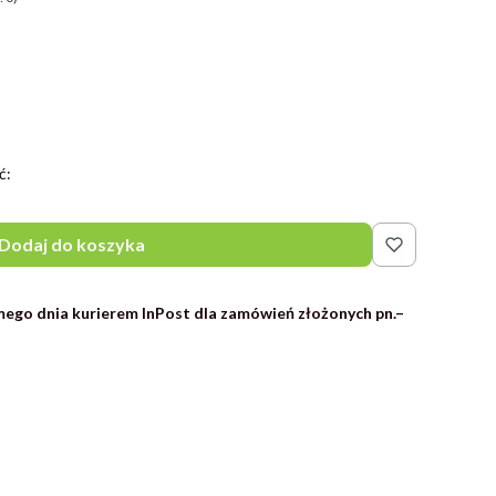
ć:
Dodaj do koszyka
ego dnia kurierem InPost dla zamówień złożonych pn.–