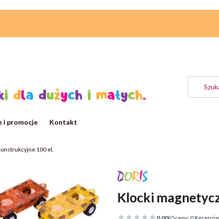
 i promocje
Kontakt
onstrukcyjne 100 el.
Klocki magnetycz
0.00
(Oceny: 0 Recenzje: