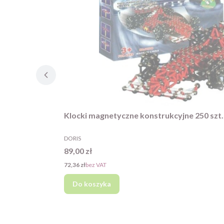
Klocki magnetyczne konstrukcyjne 250 szt.
PRODUCENT
DORIS
Cena
89,00 zł
Cena
72,36 zł
bez VAT
Do koszyka