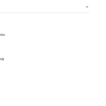
cko.
cję