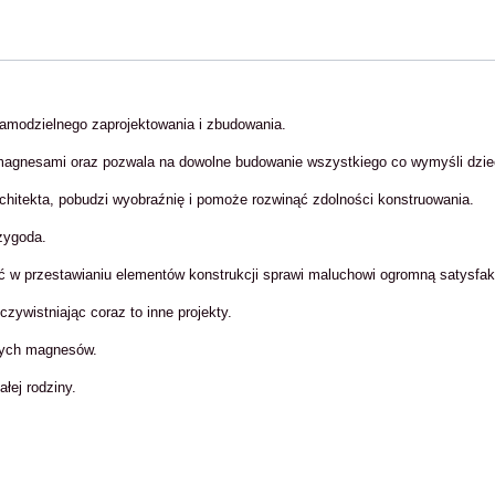
amodzielnego zaprojektowania i zbudowania.
z magnesami oraz pozwala na dowolne budowanie wszystkiego co wymyśli dzie
chitekta, pobudzi wyobraźnię i pomoże rozwinąć zdolności konstruowania.
zygoda.
 w przestawianiu elementów konstrukcji sprawi maluchowi ogromną satysfak
zywistniając coraz to inne projekty.
nych magnesów.
łej rodziny.