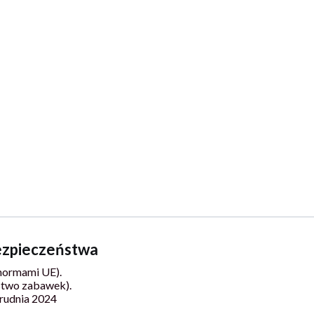
bezpieczeństwa
normami UE).
stwo zabawek).
rudnia 2024