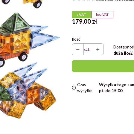
z VAT
bez VAT
Cena
179,00 zł
Ilość
Dostępnoś
szt.
duża ilość
Czas
Wysyłka tego sam
wysyłki:
pt. do 15:00.