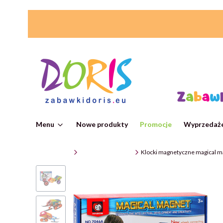
Menu
Nowe produkty
Promocje
Wyprzedaże
ZabawkiDoris
Zabawki edukacyjne
Klocki magnetyczne magical ma