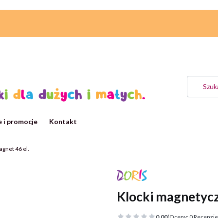
 i promocje
Kontakt
gnet 46 el.
Klocki magnetycz
0.00
(Oceny: 0 Recenzje: