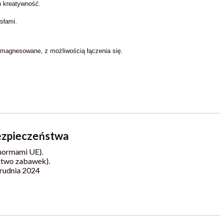
h kreatywność.
słami.
amagnesowane, z możliwością łączenia się.
bezpieczeństwa
normami UE).
stwo zabawek).
rudnia 2024