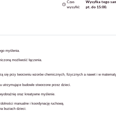
Czas
Wysyłka tego sam
wysyłki:
pt. do 15:00.
ego myślenia.
iczoną możliwość łączenia.
ą się przy tworzeniu wzorów chemicznych, fizycznych a nawet i w matemat
u utrzymujące budowle stworzone przez dzieci.
 wyobraźnię oraz kreatywne myślenie.
zdolności manualne i koordynację ruchową.
na buziach dzieci.