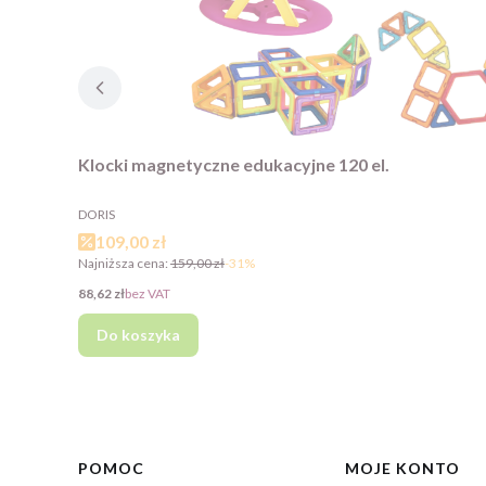
Klocki magnetyczne edukacyjne 120 el.
PRODUCENT
DORIS
Cena promocyjna
109,00 zł
Najniższa cena:
159,00 zł
-31%
Cena
88,62 zł
bez VAT
Do koszyka
Linki w stopce
POMOC
MOJE KONTO