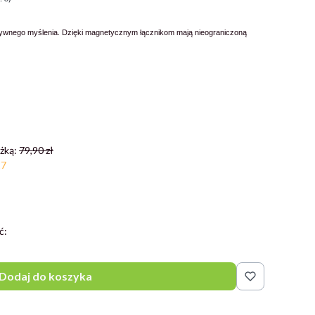
ywnego myślenia. Dzięki magnetycznym łącznikom mają nieograniczoną
żką:
79,90 zł
27
ć:
Dodaj do koszyka