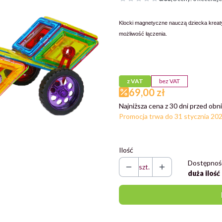
Klocki magnetyczne nauczą dziecka kreat
możliwość łączenia.
Przejdź do pełnego opisu
z VAT
bez VAT
69,00 zł
Najniższa cena z 30 dni przed obni
Promocja trwa do 31 stycznia 20
Ilość
Dostępnoś
szt.
duża ilość