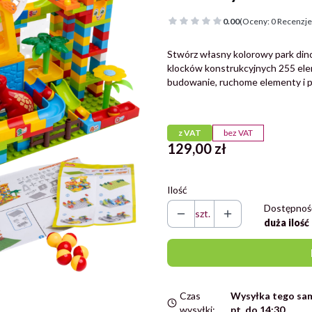
0.00
(Oceny: 0 Recenzje:
Stwórz własny kolorowy park din
klocków konstrukcyjnych 255 elem
budowanie, ruchome elementy i p
Przejdź do pełnego opisu
z VAT
bez VAT
Cena
129,00 zł
Ilość
Dostępnoś
szt.
duża ilość
Czas
Wysyłka tego sam
wysyłki:
pt. do 14:30.