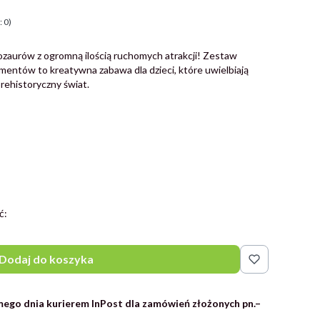
 0)
ozaurów z ogromną ilością ruchomych atrakcji! Zestaw
entów to kreatywna zabawa dla dzieci, które uwielbiają
rehistoryczny świat.
ć:
Dodaj do koszyka
ego dnia kurierem InPost dla zamówień złożonych pn.–