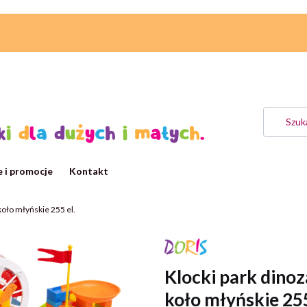
 i promocje
Kontakt
koło młyńskie 255 el.
Klocki park dino
koło młyńskie 255