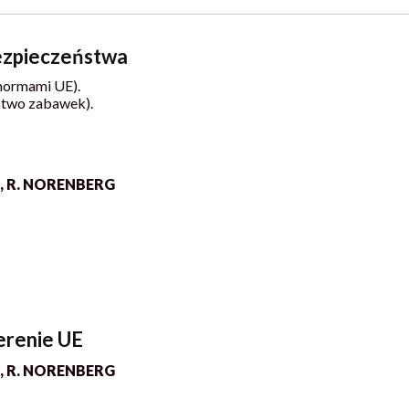
bezpieczeństwa
normami UE).
stwo zabawek).
, R. NORENBERG
erenie UE
, R. NORENBERG