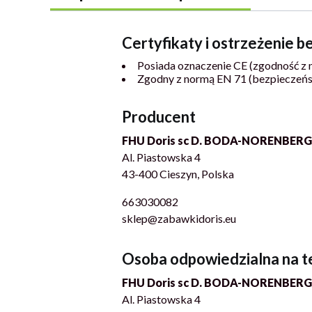
Certyfikaty i ostrzeżenie 
Posiada oznaczenie CE (zgodność z 
Zgodny z normą EN 71 (bezpieczeń
Producent
FHU Doris sc D. BODA-NORENBERG
Al. Piastowska 4
43-400 Cieszyn, Polska
663030082
sklep@zabawkidoris.eu
Osoba odpowiedzialna na t
FHU Doris sc D. BODA-NORENBERG
Al. Piastowska 4