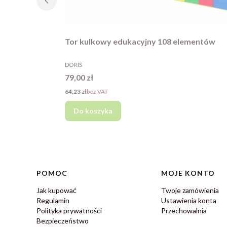
Tor kulkowy edukacyjny 108 elementów
PRODUCENT
DORIS
Cena
79,00 zł
Cena
64,23 zł
bez VAT
Do koszyka
Linki w stopce
POMOC
MOJE KONTO
Jak kupować
Twoje zamówienia
Regulamin
Ustawienia konta
Polityka prywatności
Przechowalnia
Bezpieczeństwo