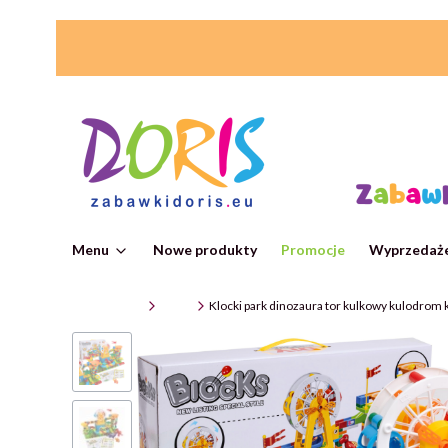
Menu
Nowe produkty
Promocje
Wyprzedaże
ZabawkiDoris
Klocki
Klocki park dinozaura tor kulkowy kulodrom 