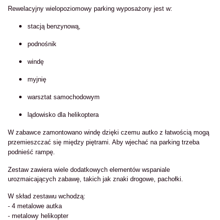
Rewelacyjny wielopoziomowy parking wyposażony jest w:
stacją benzynową,
podnośnik
windę
myjnię
warsztat samochodowym
lądowisko dla helikoptera
W zabawce zamontowano windę dzięki czemu autko z łatwością mogą
przemieszczać się między piętrami. Aby wjechać na parking trzeba
podnieść rampę.
Zestaw zawiera wiele dodatkowych elementów wspaniale
urozmaicających zabawę, takich jak znaki drogowe, pachołki.
W skład zestawu wchodzą:
- 4 metalowe autka
- metalowy helikopter