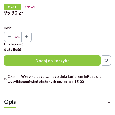
z VAT
bez VAT
Cena
95,90 zł
Ilość
szt.
Dostępność:
duża ilość
Dodaj do koszyka
Czas
Wysyłka tego samego dnia kurierem InPost dla
wysyłki:
zamówień złożonych pn.–pt. do 15:00.
Opis