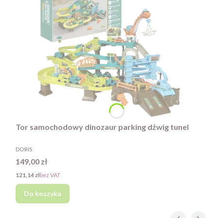
Tor samochodowy dinozaur parking dźwig tunel
PRODUCENT
DORIS
Cena
149,00 zł
Cena
121,14 zł
bez VAT
Do koszyka