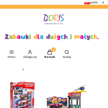
polski
zł
Produkty w koszyku: 0. Zobacz szcze
Otwórz wyszukiwarkę
Menu
Zaloguj się
Koszyk
Szukaj
ZabawkiDoris
Auta i pojazdy