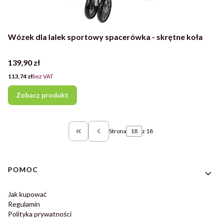
Wózek dla lalek sportowy spacerówka - skrętne koła
Cena
139,90 zł
Cena
113,74 zł
bez VAT
Zobacz produkt
Strona
z 18
Wróć do pierwszej strony z produktami
Linki w stopce
POMOC
Jak kupować
Regulamin
Polityka prywatności