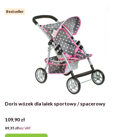
Bestseller
Doris wózek dla lalek sportowy / spacerowy
Cena
109,90 zł
Cena
89,35 zł
bez VAT