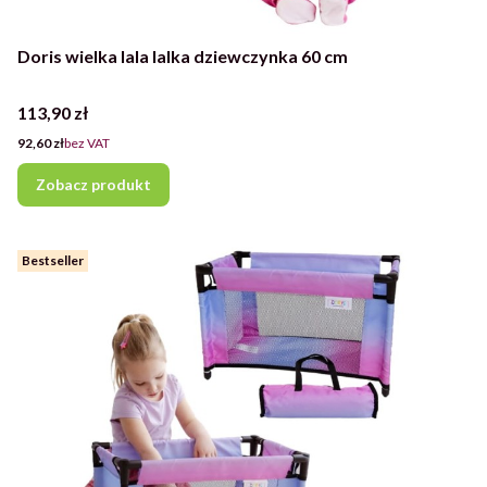
Doris wielka lala lalka dziewczynka 60 cm
Cena
113,90 zł
Cena
92,60 zł
bez VAT
Zobacz produkt
Bestseller