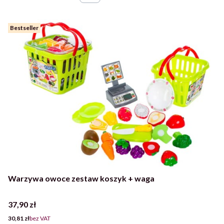
Bestseller
Warzywa owoce zestaw koszyk + waga
Cena
37,90 zł
Cena
30,81 zł
bez VAT