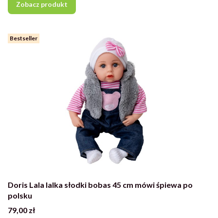
Zobacz produkt
Bestseller
Doris Lala lalka słodki bobas 45 cm mówi śpiewa po
polsku
Cena
79,00 zł