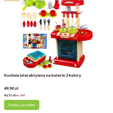
Kuchnia interaktywna na baterie 2 kolory
Cena
49,90 zł
Cena
40,57 zł
bez VAT
Zobacz produkt