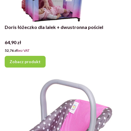
Doris łóżeczko dla lalek + dwustronna pościel
Cena
64,90 zł
Cena
52,76 zł
bez VAT
Zobacz produkt