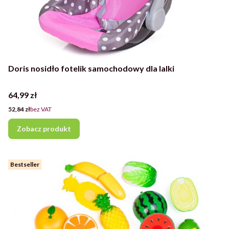
Doris nosidło fotelik samochodowy dla lalki
Cena
64,99 zł
Cena
52,84 zł
bez VAT
Zobacz produkt
Bestseller