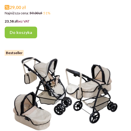
Cena promocyjna
29,00 zł
Najniższa cena:
59,00 zł
-51%
Cena
23,58 zł
bez VAT
Do koszyka
Bestseller