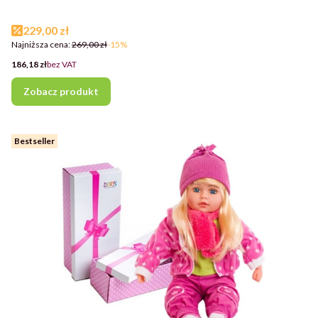
Cena promocyjna
229,00 zł
Najniższa cena:
269,00 zł
-15%
Cena
186,18 zł
bez VAT
Zobacz produkt
Bestseller