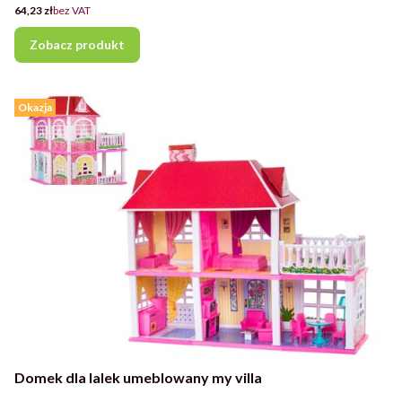
Cena
64,23 zł
bez VAT
Zobacz produkt
Okazja
Domek dla lalek umeblowany my villa