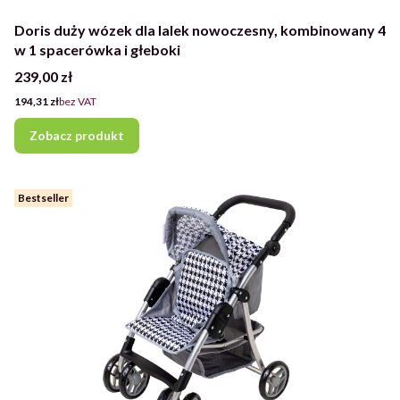
Doris duży wózek dla lalek nowoczesny, kombinowany 4
w 1 spacerówka i głeboki
Cena
239,00 zł
Cena
194,31 zł
bez VAT
Zobacz produkt
Bestseller