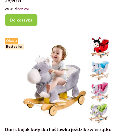
Cena
29,90 zł
Cena
24,31 zł
bez VAT
Do koszyka
Okazja
Bestseller
Doris bujak kołyska huśtawka jeździk zwierzątko