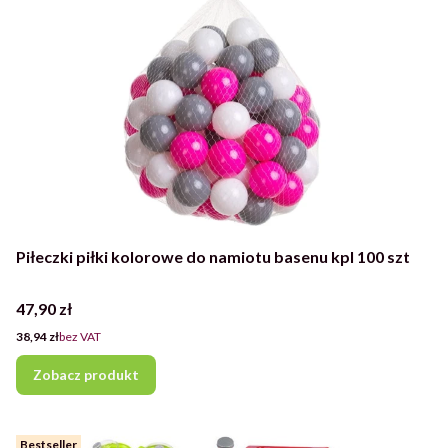
Piłeczki piłki kolorowe do namiotu basenu kpl 100 szt
Cena
47,90 zł
Cena
38,94 zł
bez VAT
Zobacz produkt
Bestseller