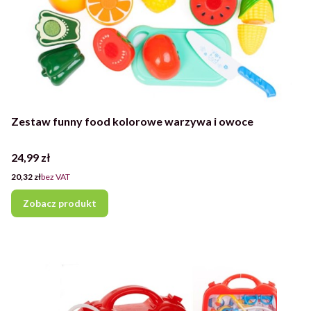
Zestaw funny food kolorowe warzywa i owoce
Cena
24,99 zł
Cena
20,32 zł
bez VAT
Zobacz produkt