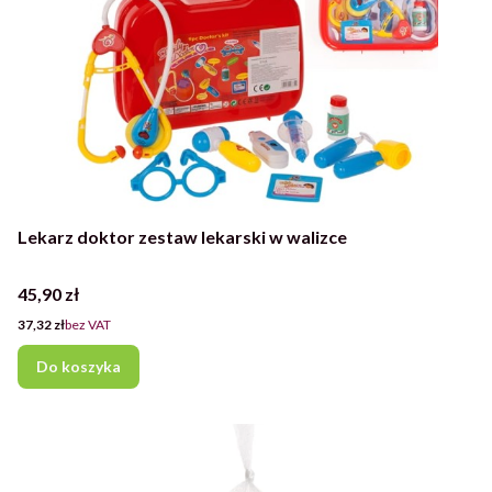
Lekarz doktor zestaw lekarski w walizce
Cena
45,90 zł
Cena
37,32 zł
bez VAT
Do koszyka