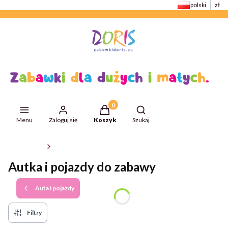
polski
zł
Produkty w koszyku: 0. Zobacz szcze
Otwórz wyszukiwarkę
Menu
Zaloguj się
Koszyk
Szukaj
ZabawkiDoris
Auta i pojazdy
Autka i pojazdy do zabawy
Auta i pojazdy
Filtry