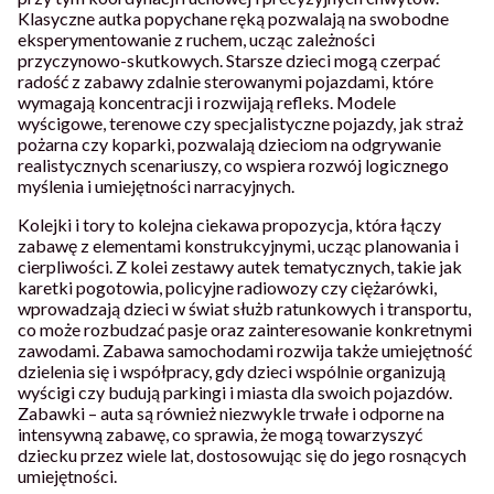
Klasyczne autka popychane ręką pozwalają na swobodne
eksperymentowanie z ruchem, ucząc zależności
przyczynowo-skutkowych. Starsze dzieci mogą czerpać
radość z zabawy zdalnie sterowanymi pojazdami, które
wymagają koncentracji i rozwijają refleks. Modele
wyścigowe, terenowe czy specjalistyczne pojazdy, jak straż
pożarna czy koparki, pozwalają dzieciom na odgrywanie
realistycznych scenariuszy, co wspiera rozwój logicznego
myślenia i umiejętności narracyjnych.
Kolejki i tory to kolejna ciekawa propozycja, która łączy
zabawę z elementami konstrukcyjnymi, ucząc planowania i
cierpliwości. Z kolei zestawy autek tematycznych, takie jak
karetki pogotowia, policyjne radiowozy czy ciężarówki,
wprowadzają dzieci w świat służb ratunkowych i transportu,
co może rozbudzać pasje oraz zainteresowanie konkretnymi
zawodami. Zabawa samochodami rozwija także umiejętność
dzielenia się i współpracy, gdy dzieci wspólnie organizują
wyścigi czy budują parkingi i miasta dla swoich pojazdów.
Zabawki – auta są również niezwykle trwałe i odporne na
intensywną zabawę, co sprawia, że mogą towarzyszyć
dziecku przez wiele lat, dostosowując się do jego rosnących
umiejętności.