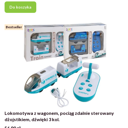
Do koszyka
Bestseller
Lokomotywa z wagonem, pociąg zdalnie sterowany
dżojstikiem, dźwięki 3 kol.
Cena
56,90 zł