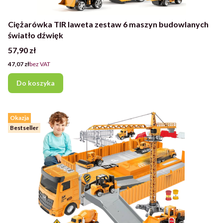
Ciężarówka TIR laweta zestaw 6 maszyn budowlanych
światło dźwięk
Cena
57,90 zł
Cena
47,07 zł
bez VAT
Do koszyka
Okazja
Bestseller