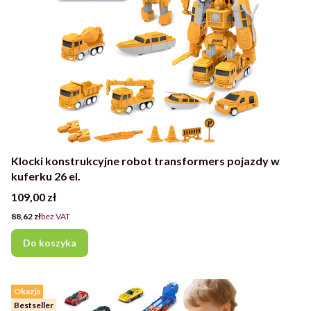
Klocki konstrukcyjne robot transformers pojazdy w
kuferku 26 el.
Cena
109,00 zł
Cena
88,62 zł
bez VAT
Do koszyka
Okazja
Bestseller