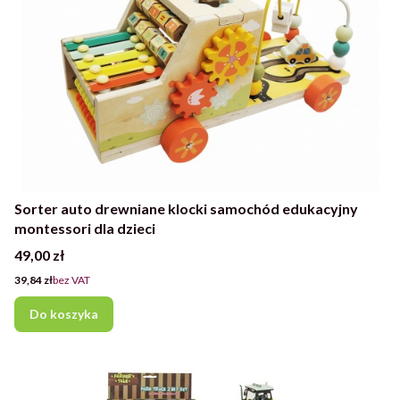
Sorter auto drewniane klocki samochód edukacyjny
montessori dla dzieci
Cena
49,00 zł
Cena
39,84 zł
bez VAT
Do koszyka