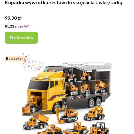
Koparka wywrotka zestaw do skręcania z wkrętarką
Cena
99,90 zł
Cena
81,22 zł
bez VAT
Do koszyka
Bestseller