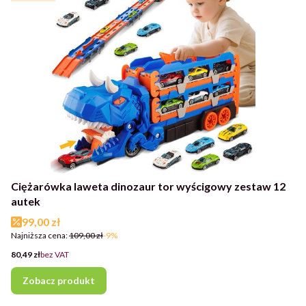
Ciężarówka laweta dinozaur tor wyścigowy zestaw 12
autek
Cena promocyjna
99,00 zł
Najniższa cena:
109,00 zł
-9%
Cena
80,49 zł
bez VAT
Zobacz produkt