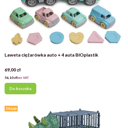
Laweta ciężarówka auto + 4 auta BIOplastik
Cena
69,00 zł
Cena
56,10 zł
bez VAT
Do koszyka
Okazja