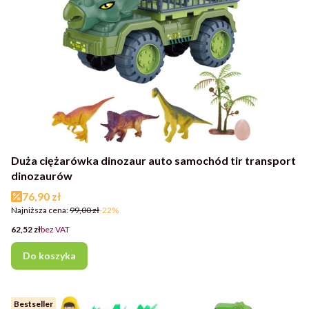
Duża ciężarówka dinozaur auto samochód tir transport
dinozaurów
Cena promocyjna
76,90 zł
Najniższa cena:
99,00 zł
-22%
Cena
62,52 zł
bez VAT
Do koszyka
Bestseller