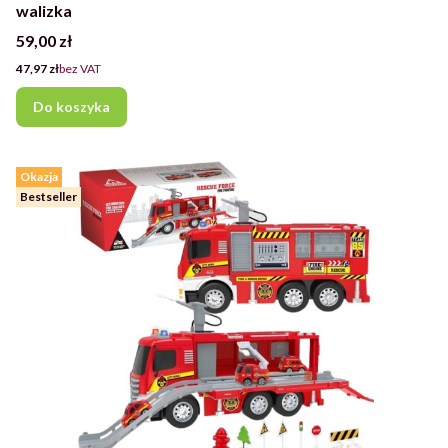
walizka
Cena
59,00 zł
Cena
47,97 zł
bez VAT
Do koszyka
Okazja
Bestseller