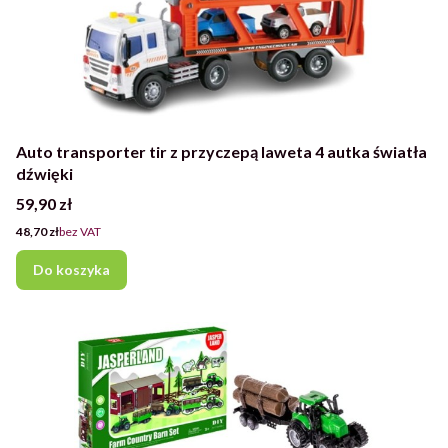
Auto transporter tir z przyczepą laweta 4 autka światła
dźwięki
Cena
59,90 zł
Cena
48,70 zł
bez VAT
Do koszyka