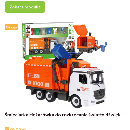
Zobacz produkt
Okazja
Śmieciarka ciężarówka do rozkręcania światło dźwięk
Cena promocyjna
69,00 zł