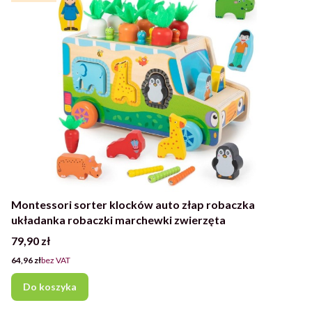
Montessori sorter klocków auto złap robaczka
układanka robaczki marchewki zwierzęta
Cena
79,90 zł
Cena
64,96 zł
bez VAT
Do koszyka