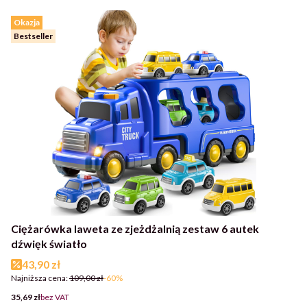
Okazja
Bestseller
Ciężarówka laweta ze zjeżdżalnią zestaw 6 autek
dźwięk światło
Cena promocyjna
43,90 zł
Najniższa cena:
109,00 zł
-60%
Cena
35,69 zł
bez VAT