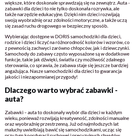
większe, które doskonale sprawdzają się na zewnątrz. Auta -
zabawki dla dzieci to nie tylko doskonała rozrywka, ale
także narzędzie edukacyjne. Dzięki nim dzieci rozwijają
swoją wyobraźnię oraz zdolności motoryczne, a także uczą
się zasad ruchu drogowego w bezpieczny sposób.
Wybierając dostępne w DORIS samochodziki dla dzieci,
rodzice i dzieci liczyć na różnorodność kolorów i wzorów, co
z pewnością zachwyci zarówno chłopców, jak i dziewczynki.
Samochody do zabawy często wyposażone są w dodatkowe
funkcje, takie jak dźwięki, światła czy możliwość zdalnego
sterowania, co sprawia, że zabawa staje się jeszcze bardziej
angażująca. Nasze samochodziki dla dzieci to gwarancja
jakości i niezapomnianej przygody!
Dlaczego warto wybrać zabawki -
auta?
Zabawki – auta to doskonały wybór dla dzieci w każdym
wieku, ponieważ rozwijają kreatywność, zdolności manualne
oraz wyobraźnię przestrzenną. Już od najmłodszych lat
maluchy uwielbiają bawić się samochodzikami, ucząc się
przy tym koordynacji ruchowej i precyzyjnych chwytów.