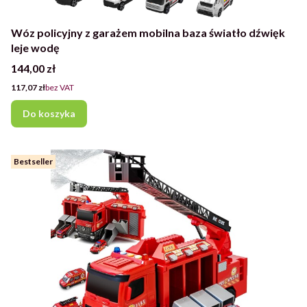
Wóz policyjny z garażem mobilna baza światło dźwięk
leje wodę
Cena
144,00 zł
Cena
117,07 zł
bez VAT
Do koszyka
Bestseller