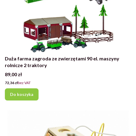
Duża farma zagroda ze zwierzętami 90 el. maszyny
rolnicze 2 traktory
Cena
89,00 zł
Cena
72,36 zł
bez VAT
Do koszyka