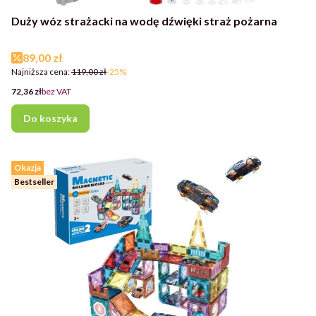
Duży wóz strażacki na wodę dźwięki straż pożarna
Cena promocyjna
89,00 zł
Najniższa cena:
119,00 zł
-25%
Cena
72,36 zł
bez VAT
Do koszyka
Okazja
Bestseller