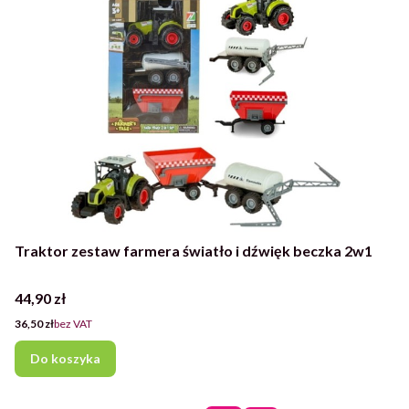
Traktor zestaw farmera światło i dźwięk beczka 2w1
Cena
44,90 zł
Cena
36,50 zł
bez VAT
Do koszyka