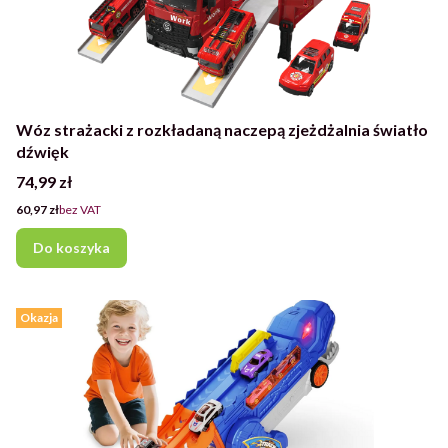
Wóz strażacki z rozkładaną naczepą zjeżdżalnia światło
dźwięk
Cena
74,99 zł
Cena
60,97 zł
bez VAT
Do koszyka
Okazja