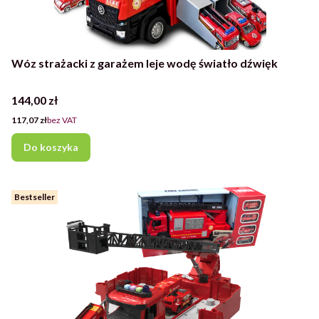
Wóz strażacki z garażem leje wodę światło dźwięk
Cena
144,00 zł
Cena
117,07 zł
bez VAT
Do koszyka
Bestseller