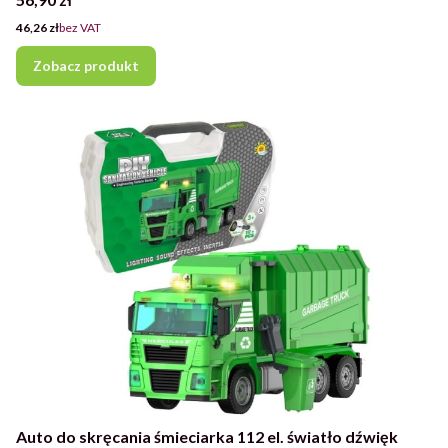
Cena
46,26 zł
bez VAT
Zobacz produkt
Auto do skręcania śmieciarka 112 el. światło dźwięk