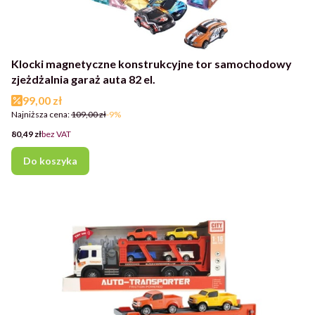
Klocki magnetyczne konstrukcyjne tor samochodowy
zjeżdżalnia garaż auta 82 el.
Cena promocyjna
99,00 zł
Najniższa cena:
109,00 zł
-9%
Cena
80,49 zł
bez VAT
Do koszyka