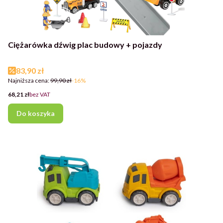
Ciężarówka dźwig plac budowy + pojazdy
Cena promocyjna
83,90 zł
Najniższa cena:
99,90 zł
-16%
Cena
68,21 zł
bez VAT
Do koszyka