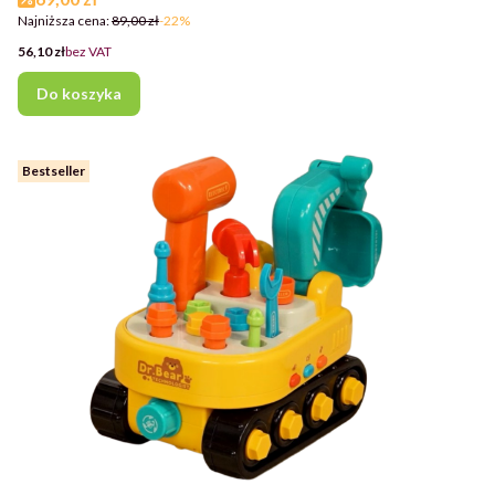
Najniższa cena:
89,00 zł
-22%
Cena
56,10 zł
bez VAT
Do koszyka
Bestseller