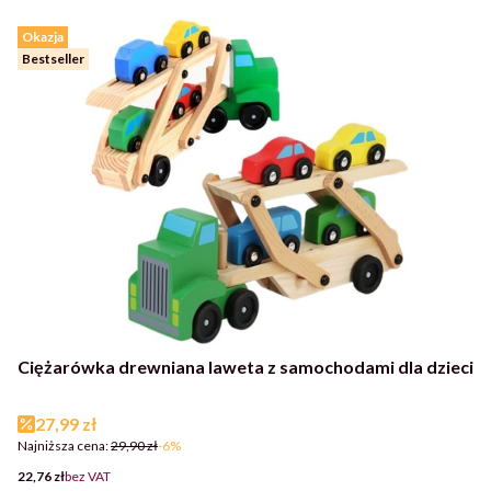
Okazja
Bestseller
Ciężarówka drewniana laweta z samochodami dla dzieci
Cena promocyjna
27,99 zł
Najniższa cena:
29,90 zł
-6%
Cena
22,76 zł
bez VAT