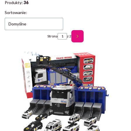
Produkty:
36
Lista produktów
Sortowanie:
Domyślne
Strona
z 2
Następne produkty