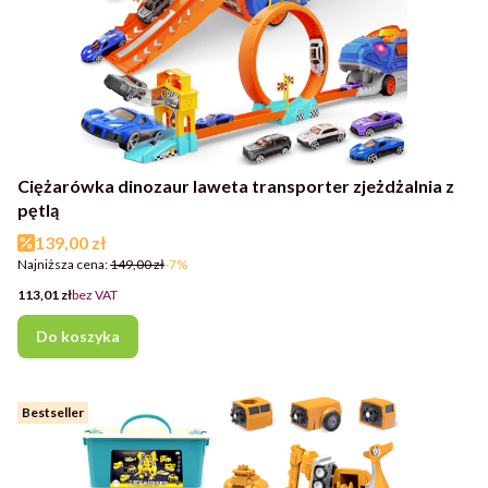
Ciężarówka dinozaur laweta transporter zjeżdżalnia z
pętlą
Cena promocyjna
139,00 zł
Najniższa cena:
149,00 zł
-7%
Cena
113,01 zł
bez VAT
Do koszyka
Bestseller