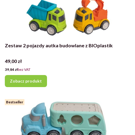
Zestaw 2 pojazdy autka budowlane z BIOplastik
Cena
49,00 zł
Cena
39,84 zł
bez VAT
Zobacz produkt
Bestseller