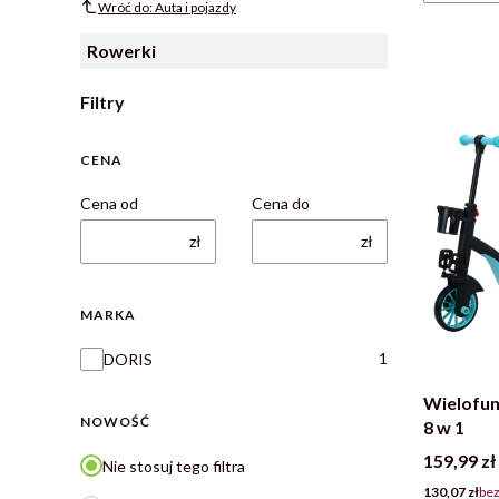
Wróć do: Auta i pojazdy
Rowerki
Filtry
Wyczyść
CENA
Cena od
Cena do
zł
zł
MARKA
Marka
1
DORIS
Wielofun
NOWOŚĆ
8 w 1
Cena
159,99 zł
Nie stosuj tego filtra
Cena
130,07 zł
bez