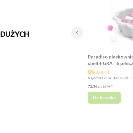
 DUŻYCH
Paradiso piaskownic
shell + GRATIS piłecz
Cena promocyjna
89,00 zł
Najniższa cena:
136,90 zł
-3
Cena
72,36 zł
bez VAT
Do koszyka