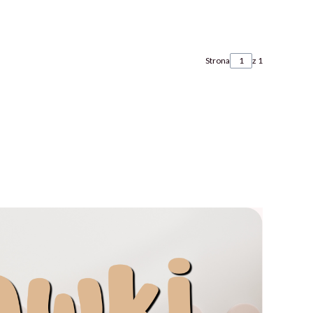
Strona
z 1