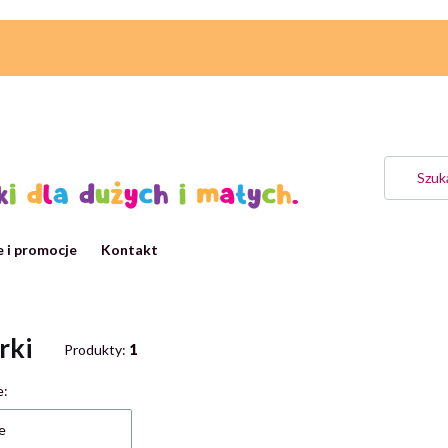
 i promocje
Kontakt
rki
Produkty:
1
 produktów
e:
e