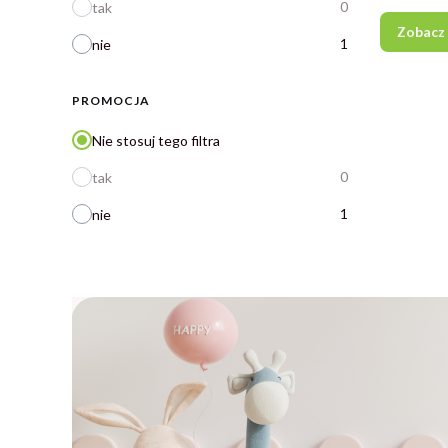
0
tak
Zobacz
1
nie
PROMOCJA
Nie stosuj tego filtra
0
tak
1
nie