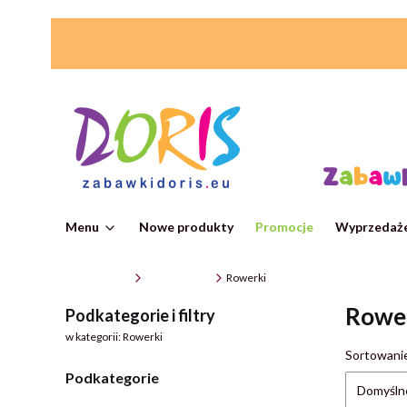
Menu
Nowe produkty
Promocje
Wyprzedaże
ZabawkiDoris
Auta i pojazdy
Rowerki
Rowe
Podkategorie i filtry
w kategorii: Rowerki
Lista
Sortowani
Podkategorie
Domyśln