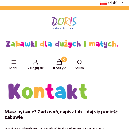
polski
zł
Produkty w koszyku: 0. Zobacz szcze
Otwórz wyszukiwarkę
Menu
Zaloguj się
Koszyk
Szukaj
Masz pytanie? Zadzwoń, napisz lub… daj się ponieść
zabawie!
Szukasz idealnej zabawki? Potrzebujesz pomocy z