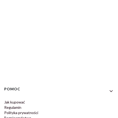
Linki w stopce
POMOC
Jak kupować
Regulamin
Polityka prywatności
Bezpieczeństwo