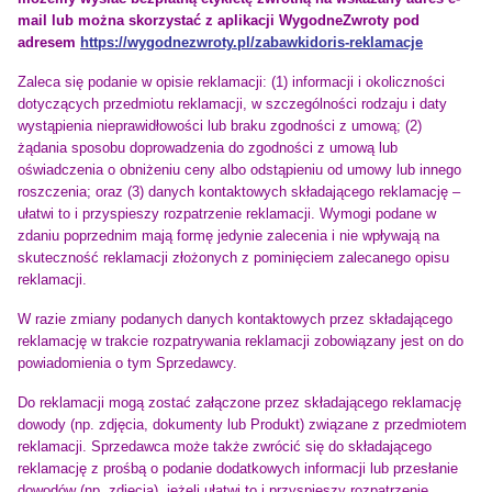
mail lub można skorzystać z aplikacji WygodneZwroty pod
adresem
https://wygodnezwroty.pl/zabawkidoris-reklamacje
Zaleca się podanie w opisie reklamacji: (1) informacji i okoliczności
dotyczących przedmiotu reklamacji, w szczególności rodzaju i daty
wystąpienia nieprawidłowości lub braku zgodności z umową; (2)
żądania sposobu doprowadzenia do zgodności z umową lub
oświadczenia o obniżeniu ceny albo odstąpieniu od umowy lub innego
roszczenia; oraz (3) danych kontaktowych składającego reklamację –
ułatwi to i przyspieszy rozpatrzenie reklamacji. Wymogi podane w
zdaniu poprzednim mają formę jedynie zalecenia i nie wpływają na
skuteczność reklamacji złożonych z pominięciem zalecanego opisu
reklamacji.
W razie zmiany podanych danych kontaktowych przez składającego
reklamację w trakcie rozpatrywania reklamacji zobowiązany jest on do
powiadomienia o tym Sprzedawcy.
Do reklamacji mogą zostać załączone przez składającego reklamację
dowody (np. zdjęcia, dokumenty lub Produkt) związane z przedmiotem
reklamacji. Sprzedawca może także zwrócić się do składającego
reklamację z prośbą o podanie dodatkowych informacji lub przesłanie
dowodów (np. zdjęcia), jeżeli ułatwi to i przyspieszy rozpatrzenie