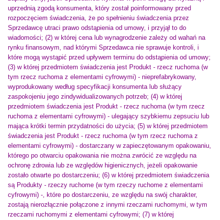
uprzednią zgodą konsumenta, który został poinformowany przed
rozpoczęciem świadczenia, że po spełnieniu świadczenia przez
Sprzedawcę utraci prawo odstąpienia od umowy, i przyjął to do
wiadomości; (2) w której cena lub wynagrodzenie zależy od wahań na
rynku finansowym, nad którymi Sprzedawca nie sprawuje kontroli, i
które mogą wystąpić przed upływem terminu do odstąpienia od umowy;
(3) w której przedmiotem świadczenia jest Produkt - rzecz ruchoma (w
tym rzecz ruchoma z elementami cyfrowymi) - nieprefabrykowany,
wyprodukowany według specyfikacji konsumenta lub służący
zaspokojeniu jego zindywidualizowanych potrzeb; (4) w której
przedmiotem świadczenia jest Produkt - rzecz ruchoma (w tym rzecz
ruchoma z elementami cyfrowymi) - ulegający szybkiemu zepsuciu lub
mająca krótki termin przydatności do użycia; (5) w której przedmiotem
świadczenia jest Produkt - rzecz ruchoma (w tym rzecz ruchoma z
elementami cyfrowymi) - dostarczany w zapieczętowanym opakowaniu,
którego po otwarciu opakowania nie można zwrócić ze względu na
ochronę zdrowia lub ze względów higienicznych, jeżeli opakowanie
zostało otwarte po dostarczeniu; (6) w której przedmiotem świadczenia
są Produkty - rzeczy ruchome (w tym rzeczy ruchome z elementami
cyfrowymi) -, które po dostarczeniu, ze względu na swój charakter,
zostają nierozłącznie połączone z innymi rzeczami ruchomymi, w tym
rzeczami ruchomymi z elementami cyfrowymi; (7) w której