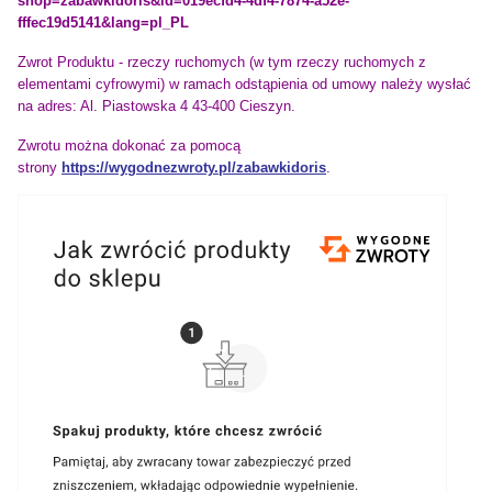
shop=zabawkidoris&id=019ecfd4-4df4-7874-a52e-
fffec19d5141&lang=pl_PL
Zwrot Produktu - rzeczy ruchomych (w tym rzeczy ruchomych z
elementami cyfrowymi) w ramach odstąpienia od umowy należy wysłać
na adres:
Al. Piastowska 4 43-400 Cieszyn.
Zwrotu można dokonać za pomocą
strony
https://wygodnezwroty.pl/zabawkidoris
.