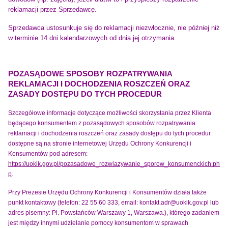
reklamacji przez Sprzedawcę.
Sprzedawca ustosunkuje się do reklamacji niezwłocznie, nie później niż
w terminie 14 dni kalendarzowych od dnia jej otrzymania.
POZASĄDOWE SPOSOBY ROZPATRYWANIA
REKLAMACJI I DOCHODZENIA ROSZCZEŃ ORAZ
ZASADY DOSTĘPU DO TYCH PROCEDUR
Szczegółowe informacje dotyczące możliwości skorzystania przez Klienta
będącego konsumentem z pozasądowych sposobów rozpatrywania
reklamacji i dochodzenia roszczeń oraz zasady dostępu do tych procedur
dostępne są na stronie internetowej Urzędu Ochrony Konkurencji i
Konsumentów pod adresem:
https://uokik.gov.pl/pozasadowe_rozwiazywanie_sporow_konsumenckich.ph
p
.
Przy Prezesie Urzędu Ochrony Konkurencji i Konsumentów działa także
punkt kontaktowy (telefon: 22 55 60 333, email: kontakt.adr@uokik.gov.pl lub
adres pisemny: Pl. Powstańców Warszawy 1, Warszawa.), którego zadaniem
jest między innymi udzielanie pomocy konsumentom w sprawach