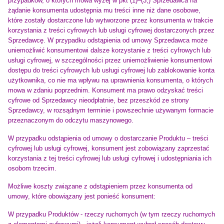
przypadków, o których mowa wyżej w pkt (1)–(3,) Sprzedawca na
żądanie konsumenta udostępnia mu treści inne niż dane osobowe,
które zostały dostarczone lub wytworzone przez konsumenta w trakcie
korzystania z treści cyfrowych lub usługi cyfrowej dostarczonych przez
Sprzedawcę. W przypadku odstąpienia od umowy Sprzedawca może
uniemożliwić konsumentowi dalsze korzystanie z treści cyfrowych lub
usługi cyfrowej, w szczególności przez uniemożliwienie konsumentowi
dostępu do treści cyfrowych lub usługi cyfrowej lub zablokowanie konta
użytkownika, co nie ma wpływu na uprawnienia konsumenta, o których
mowa w zdaniu poprzednim. Konsument ma prawo odzyskać treści
cyfrowe od Sprzedawcy nieodpłatnie, bez przeszkód ze strony
Sprzedawcy, w rozsądnym terminie i powszechnie używanym formacie
przeznaczonym do odczytu maszynowego.
W przypadku odstąpienia od umowy o dostarczanie Produktu – treści
cyfrowej lub usługi cyfrowej, konsument jest zobowiązany zaprzestać
korzystania z tej treści cyfrowej lub usługi cyfrowej i udostępniania ich
osobom trzecim.
Możliwe koszty związane z odstąpieniem przez konsumenta od
umowy, które obowiązany jest ponieść konsument:
W przypadku Produktów - rzeczy ruchomych (w tym rzeczy ruchomych