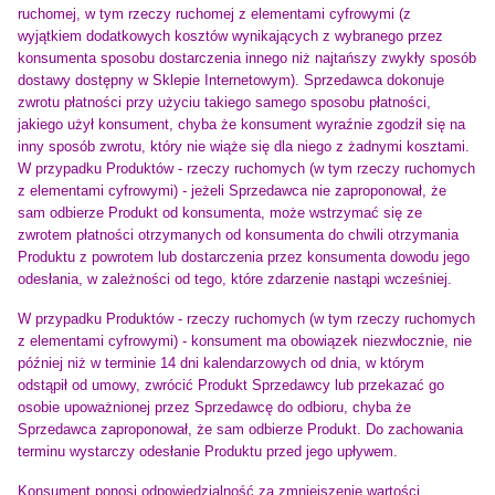
ruchomej, w tym rzeczy ruchomej z elementami cyfrowymi (z
wyjątkiem dodatkowych kosztów wynikających z wybranego przez
konsumenta sposobu dostarczenia innego niż najtańszy zwykły sposób
dostawy dostępny w Sklepie Internetowym). Sprzedawca dokonuje
zwrotu płatności przy użyciu takiego samego sposobu płatności,
jakiego użył konsument, chyba że konsument wyraźnie zgodził się na
inny sposób zwrotu, który nie wiąże się dla niego z żadnymi kosztami.
W przypadku Produktów - rzeczy ruchomych (w tym rzeczy ruchomych
z elementami cyfrowymi) - jeżeli Sprzedawca nie zaproponował, że
sam odbierze Produkt od konsumenta, może wstrzymać się ze
zwrotem płatności otrzymanych od konsumenta do chwili otrzymania
Produktu z powrotem lub dostarczenia przez konsumenta dowodu jego
odesłania, w zależności od tego, które zdarzenie nastąpi wcześniej.
W przypadku Produktów - rzeczy ruchomych (w tym rzeczy ruchomych
z elementami cyfrowymi) - konsument ma obowiązek niezwłocznie, nie
później niż w terminie 14 dni kalendarzowych od dnia, w którym
odstąpił od umowy, zwrócić Produkt Sprzedawcy lub przekazać go
osobie upoważnionej przez Sprzedawcę do odbioru, chyba że
Sprzedawca zaproponował, że sam odbierze Produkt. Do zachowania
terminu wystarczy odesłanie Produktu przed jego upływem.
Konsument ponosi odpowiedzialność za zmniejszenie wartości