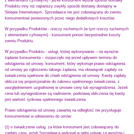
z elementami cyfrowymi) - jeżeli konsument wybrał sposób dostawy
Produktu inny niż najtańszy zwykły sposób dostawy dostępny w
Sklepie Internetowym, Sprzedawca nie jest zobowiązany do zwrotu
konsumentowi poniesionych przez niego dodatkowych kosztów.
W przypadku Produktów - rzeczy ruchomych (w tym rzeczy ruchomych
z elementami cyfrowymi) - konsument ponosi bezpośrednie koszty
zwrotu Produktu.
W przypadku Produktu - usługi, której wykonywanie – na wyraźne
żądanie konsumenta – rozpoczęło się przed upływem terminu do
odstąpienia od umowy, konsument, który wykonuje prawo odstąpienia
od umowy po zgłoszeniu takiego żądania, ma obowiązek zapłaty za
świadczenia spełnione do chwili odstąpienia od umowy. Kwotę zapłaty
oblicza się proporcjonalnie do zakresu spełnionego świadczenia, z
uwzględnieniem uzgodnionej w umowie ceny lub wynagrodzenia. Jeżeli
cena lub wynagrodzenie są nadmierne, podstawą obliczenia tej kwoty
jest wartość rynkowa spełnionego świadczenia.
Prawo odstąpienia od umowy zawartej na odległość nie przysługuje
konsumentowi w odniesieniu do umów:
(1) o świadczenie usług, za które konsument jest zobowiązany do
zapłaty ceny, jeżeli Sprzedawca wykonał w pełni usługę za wyraźną i