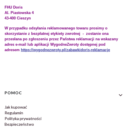
FHU Doris
Al. Piastowska 4
43-400 Cieszyn
W przypadku odsyłania reklamowanego towaru prosimy o
skorzystanie z bezpłatnej etykiety zwrotnej - zostanie ona
przesłana po zgłoszeniu przez Państwa reklamacji na wskazany
adres e-mail lub aplikacji WygodneZwroty dostępnej pod
adresem
https://wygodnezwroty.pl/zabawkidoris-reklamacje
Linki w stopce
POMOC
Jak kupować
Regulamin
Polityka prywatności
Bezpieczeństwo