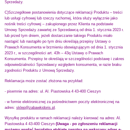
Sprzedaży.
C)Szczegółowe postanowienia dotyczące reklamacji
Produktu – treści
lub usługi cyfrowej
lub rzeczy ruchomej, która służy wyłącznie jako
nośnik treści cyfrowej – zakupionego przez Klienta na podstawie
Umowy Sprzedaży zawartej ze Sprzedawcą
od dnia 1. stycznia 2023 r
.
lub przed tym dniem, jeżeli dostarczanie takiego Produktu miało
nastąpić lub nastąpiło po tym dniu określają przepisy Ustawy o
Prawach Konsumenta w brzmieniu obowiązującym od dnia 1. stycznia
2023 r., w szczególności art. 43h – 43q Ustawy o Prawach
Konsumenta. Przepisy te określają w szczególności podstawę i zakres
odpowiedzialności Sprzedawcy względem konsumenta, w razie braku
zgodności Produktu z Umową Sprzedaży.
Reklamacja może zostać złożona na przykład:
- pisemnie na adres: ul. Al. Piastowska 4 43-400 Cieszyn
- w formie elektronicznej za pośrednictwem poczty elektronicznej na
adres:
sklep@zabawkidoris.pl
.
Wysyłkę produktu w ramach reklamacji należy kierować na adres: Al.
Piastowska 4 43-400 Cieszyn
(Uwaga - po zgłoszeniu reklamacji
możemy wysłać bezpłatną etykietę zwrotną na wskazany adres e-