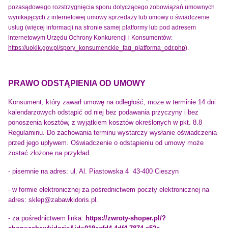
pozasądowego rozstrzygnięcia sporu dotyczącego zobowiązań umownych
wynikających z internetowej umowy sprzedaży lub umowy o świadczenie
usług (więcej informacji na stronie samej platformy lub pod adresem
internetowym Urzędu Ochrony Konkurencji i Konsumentów:
https://uokik.gov.pl/spory_konsumenckie_faq_platforma_odr.php
).
PRAWO ODSTĄPIENIA OD UMOWY
Konsument, który zawarł umowę na odległość, może w terminie 14 dni
kalendarzowych odstąpić od niej bez podawania przyczyny i bez
ponoszenia kosztów, z wyjątkiem kosztów określonych w
pkt. 8.8
Regulaminu
. Do zachowania terminu wystarczy wysłanie oświadczenia
przed jego upływem. Oświadczenie o odstąpieniu od umowy może
zostać złożone na przykład
- pisemnie na adres:
ul. Al. Piastowska 4 43-400 Cieszyn
- w formie elektronicznej za pośrednictwem poczty elektronicznej na
adres:
sklep@zabawkidoris.pl
.
- za pośrednictwem linka:
https://zwroty-shoper.pl/?