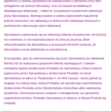
zgodności z Umową Sprzedaży lub oświadczenia o obniżeniu ceny albo
odstąpieniu od Umowy Sprzedaży; oraz (3) danych kontaktowych
składającego reklamację – ułatwi to i przyspieszy rozpatrzenie reklamacji
przez Sprzedawcę. Wymogi podane w zdaniu poprzednim mają formę
jedynie zalecenia i nie wpływają na skuteczność reklamacji złożonych z
pominięciem zalecanego opisu reklamacji.
Sprzedawca ustosunkuje się do reklamacji Klienta niezwłocznie, nie później
niż w terminie 14 dni kalendarzowych od
dnia jej złożenia. Brak
ustosunkowania się Sprzedawcy w powyższym terminie oznacza, że
Sprzedawca uznał reklamację za uzasadnioną.
W przypadku, gdy do ustosunkowania się przez Sprzedawcę do reklamacji
Klienta lub do wykonania uprawnień Klienta
wynikających z rękojmi
niezbędne będzie dostarczenie Produktu do Sprzedawcy, Klient zostanie
poproszony przez Sprzedawcę o dostarczenie Produktu na koszt
Sprzedawcy na adres al. Piastowska 4, 43-400 Cieszyn. Jeżeli jednak ze
względu na rodzaj wady, rodzaj Produktu lub sposób jego zamontowania
dostarczenie Produktu przez Klienta byłoby niemożliwe albo nadmiernie
utrudnione, Klient poproszony zostanie o udostępnienie, po uprzednim
uzgodnieniu terminu, Produktu Sprzedawcy w miejscu, w którym Produkt się
znajduje.