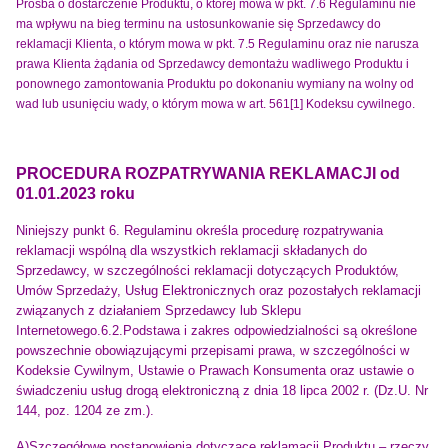
Prośba o dostarczenie Produktu, o której mowa w pkt. 7.6 Regulaminu nie
ma wpływu na bieg terminu na
ustosunkowanie się Sprzedawcy do
reklamacji Klienta, o którym mowa w pkt. 7.5 Regulaminu oraz nie narusza
prawa Klienta żądania od Sprzedawcy demontażu wadliwego Produktu i
ponownego zamontowania Produktu po dokonaniu wymiany na wolny od
wad lub usunięciu wady, o którym mowa w art. 561[1] Kodeksu cywilnego.
PROCEDURA ROZPATRYWANIA REKLAMACJI od
01.01.2023 roku
Niniejszy punkt 6. Regulaminu określa procedurę rozpatrywania
reklamacji
wspólną dla wszystkich reklamacji
składanych do
Sprzedawcy, w szczególności reklamacji dotyczących Produktów,
Umów Sprzedaży, Usług Elektronicznych oraz pozostałych reklamacji
związanych z działaniem Sprzedawcy lub Sklepu
Internetowego.
6.2.Podstawa i zakres odpowiedzialności są określone
powszechnie obowiązującymi przepisami prawa, w szczególności w
Kodeksie Cywilnym, Ustawie o Prawach Konsumenta oraz ustawie o
świadczeniu usług drogą elektroniczną z dnia 18 lipca 2002 r. (Dz.U. Nr
144, poz. 1204 ze zm.).
A)Szczegółowe postanowienia dotyczące reklamacji
Produktu – rzeczy