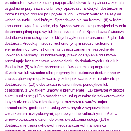
przedmiotem świadczenia są napoje alkoholowe, których cena została
uzgodniona przy zawarciu Umowy Sprzedaży, a których dostarczenie
może nastąpić dopiero po upływie 30 dni i których wartość zależy od
wahań na rynku, nad którymi Sprzedawca nie ma kontroli; (8) w której
konsument wyraźnie żądał, aby Sprzedawca do niego przyjechał w celu
dokonania pilnej naprawy lub konserwacji; jeżeli Sprzedawca świadczy
dodatkowo inne usługi niż te, których wykonania konsument żądał, lub
dostarcza Produkty - rzeczy ruchome (w tym rzeczy ruchome z
elementami cyfrowymi) -,inne niż części zamienne niezbędne do
wykonania naprawy lub konserwacji, prawo odstąpienia od umowy
przysługuje konsumentowi w odniesieniu do dodatkowych usług lub
Produktów; (9) w której przedmiotem świadczenia są nagrania
dźwiękowe lub wizualne albo programy komputerowe dostarczane w
zapieczętowanym opakowaniu, jeżeli opakowanie zostało otwarte po
dostarczeniu; (10) o dostarczanie dzienników, periodyków lub
czasopism, z wyjątkiem umowy o prenumeratę; (11) zawartej w drodze
aukcji publicznej; (12) o świadczenie usług w zakresie zakwaterowania,
innych niż do celów mieszkalnych, przewozu towarów, najmu
samochodów, gastronomii, usług związanych z wypoczynkiem,
wydarzeniami rozrywkowymi, sportowymi lub kulturalnymi, jeżeli w
umowie oznaczono dzień lub okres świadczenia usługi; (13) o
dostarczanie treści cyfrowych niedostarczanych na nośniku