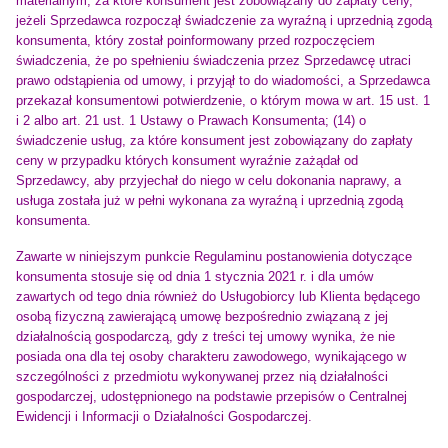
materialnym, za które konsument jest zobowiązany do zapłaty ceny,
jeżeli Sprzedawca rozpoczął świadczenie za wyraźną i uprzednią zgodą
konsumenta, który został poinformowany przed rozpoczęciem
świadczenia, że po spełnieniu świadczenia przez Sprzedawcę utraci
prawo odstąpienia od umowy, i przyjął to do wiadomości, a Sprzedawca
przekazał konsumentowi potwierdzenie, o którym mowa w art. 15 ust. 1
i 2 albo art. 21 ust. 1 Ustawy o Prawach Konsumenta; (14) o
świadczenie usług, za które konsument jest zobowiązany do zapłaty
ceny w przypadku których konsument wyraźnie zażądał od
Sprzedawcy, aby przyjechał do niego w celu dokonania naprawy, a
usługa została już w pełni wykonana za wyraźną i uprzednią zgodą
konsumenta.
Zawarte w niniejszym
punkcie
Regulaminu postanowienia dotyczące
konsumenta stosuje się od dnia 1 stycznia 2021 r. i dla umów
zawartych od tego dnia również do Usługobiorcy lub Klienta będącego
osobą fizyczną zawierającą umowę bezpośrednio związaną z jej
działalnością gospodarczą, gdy z treści tej umowy wynika, że nie
posiada ona dla tej osoby charakteru zawodowego, wynikającego w
szczególności z przedmiotu wykonywanej przez nią działalności
gospodarczej, udostępnionego na podstawie przepisów o Centralnej
Ewidencji i Informacji o Działalności Gospodarczej.