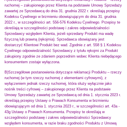
ruchomej
– zakupionego przez Klienta na podstawie Umowy Sprzedaży
zawartej ze Sprzedawcą
do dnia 31. grudnia 2022 r.
określają przepisy
Kodeksu Cywilnego w brzmieniu obowiązującym do dnia 31. grudnia
2022 r., w szczególności art. 556-576 Kodeksu Cywilnego. Przepisy te
określają w szczególności podstawę i zakres odpowiedzialności
Sprzedawcy względem Klienta, jeżeli sprzedany Produkt ma wadę
fizyczną lub prawną (rękojmia). Sprzedawca obowiązany jest
dostarczyć Klientowi Produkt bez wad. Zgodnie z art. 558 § 1 Kodeksu
Cywilnego odpowiedzialność Sprzedawcy z tytułu rękojmi za Produkt
zakupiony zgodnie ze zdaniem poprzednim wobec Klienta niebędącego
konsumentem zostaje wyłączona.
B)Szczegółowe postanowienia dotyczące reklamacji
Produktu – rzeczy
ruchomej
(w tym rzeczy ruchomej z elementami cyfrowymi), z
wyłączeniem jednak rzeczy ruchomej, która służy wyłącznie jako
nośnik treści cyfrowej – zakupionego przez Klienta na podstawie
Umowy Sprzedaży zawartej ze Sprzedawcą
od dnia 1. stycznia 2023 r
.
określają przepisy Ustawy o Prawach Konsumenta w brzmieniu
obowiązującym od dnia 1. stycznia 2023 r., w szczególności art. 43a -
43g Ustawy o Prawach Konsumenta. Przepisy te określają w
szczególności podstawę i zakres odpowiedzialności Sprzedawcy
względem konsumenta, w razie braku zgodności Produktu z Umową