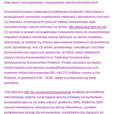
dotyczących pozasądowego rozwiązywania sporów konsumenckich.
Konsument posiada następujące przykładowe możliwości skorzystania z
pozasądowych sposobów rozpatrywania reklamacji i dochodzenia roszczeń:
(1) wniosek o rozstrzygnięcie sporu do stałego polubownego sądu
konsumenckiego (więcej informacji na stronie:
http://www.spsk.wiih.org.pl/
);
(2) wniosek w sprawie pozasądowego rozwiązania sporu do wojewódzkiego
inspektora Inspekcji Handlowej (więcej informacji na stronie inspektora
właściwego ze względu na miejsce wykonywania działalności gospodarczej
przez Sprzedawcę); oraz (3) pomoc powiatowego (miejskiego) rzecznika
konsumentów lub organizacji społecznej, do której zadań statutowych
należy ochrona konsumentów (m.in. Federacja Konsumentów,
Stowarzyszenie Konsumentów Polskich). Porady udzielane są między
innymi mailowo pod adresem porady@dlakonsumentow.pl oraz pod
numerem infolinii konsumenckiej 801 440 220 (infolinia czynna w Dni
Robocze, w godzinach 8:00 - 18:00, opłata za połączenie wg taryfy
operatora).
Pod adresem
http://ec.europa.eu/consumers/odr
dostępna jest platforma
internetowego systemu rozstrzygania sporów pomiędzy konsumentami i
przedsiębiorcami na szczeblu unijnym (platforma ODR). Platforma ODR
stanowi interaktywną i wielojęzyczną stronę internetową z punktem
kompleksowej obsługi dla konsumentów i przedsiębiorców dążących do