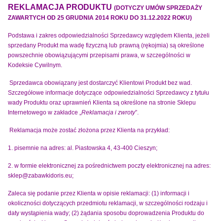
REKLAMACJA PRODUKTU
(DOTYCZY UMÓW SPRZEDAŻY
ZAWARTYCH OD 25 GRUDNIA 2014 ROKU DO 31.12.2022 ROKU)
Podstawa i zakres odpowiedzialności Sprzedawcy względem Klienta, jeżeli
sprzedany Produkt ma wadę fizyczną lub
prawną (rękojmia) są określone
powszechnie obowiązującymi przepisami prawa, w szczególności w
Kodeksie Cywilnym.
Sprzedawca obowiązany jest dostarczyć Klientowi Produkt bez wad.
Szczegółowe informacje dotyczące
odpowiedzialności Sprzedawcy z tytułu
wady Produktu oraz uprawnień Klienta są określone na stronie Sklepu
Internetowego w zakładce „
Reklamacja i zwroty
”.
Reklamacja może zostać złożona przez Klienta na przykład:
1.
pisemnie na adres: al. Piastowska 4, 43-400 Cieszyn;
2.
w formie elektronicznej za pośrednictwem poczty elektronicznej na adres:
sklep@zabawkidoris.eu;
Zaleca się podanie przez Klienta w opisie reklamacji: (1) informacji i
okoliczności dotyczących przedmiotu reklamacji, w szczególności rodzaju i
daty wystąpienia wady; (2) żądania sposobu doprowadzenia Produktu do