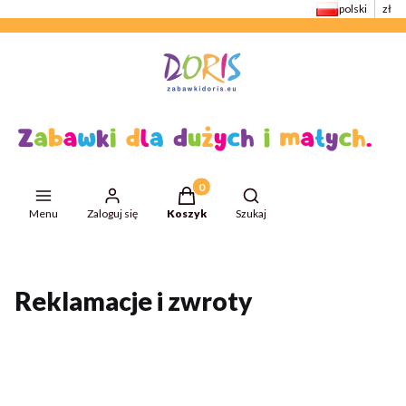
polski
zł
Produkty w koszyku: 0. Zobacz szcze
Otwórz wyszukiwarkę
Menu
Zaloguj się
Koszyk
Szukaj
Przejdź do:
ZabawkiDoris
Reklamacje i zwroty