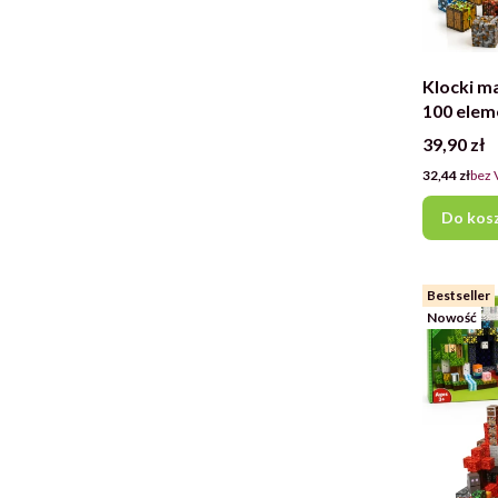
Klocki m
100 elem
konstruk
Cena
39,90 zł
Cena
32,44 zł
bez 
Do kos
Bestseller
Nowość