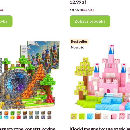
Cena
12,99 zł
Cena
VAT
10,56 zł
bez VAT
zyka
Zobacz produkt
Bestseller
Nowość
agnetyczne konstrukcyjne
Klocki magnetyczne sześcia