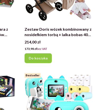
ara z
Zestaw Doris wózek kombinowany z
ów
nosidełkiem torbą + lalka bobas 40
w XXL
cm mówiąca i śpiewająca
Cena
214,00 zł
Cena
173,98 zł
bez VAT
Do koszyka
Bestseller