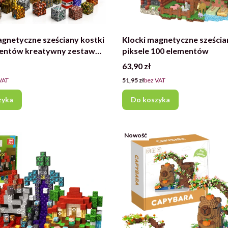
agnetyczne sześciany kostki
Klocki magnetyczne sześcia
entów kreatywny zestaw
piksele 100 elementów
cyjny
Cena
63,90 zł
Cena
VAT
51,95 zł
bez VAT
zyka
Do koszyka
Nowość