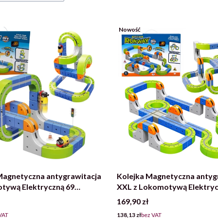
Nowość
Magnetyczna antygrawitacja
Kolejka Magnetyczna antyg
tywą Elektryczną 69
XXL z Lokomotywą Elektryc
ów
elementów
Cena
169,90 zł
Cena
VAT
138,13 zł
bez VAT