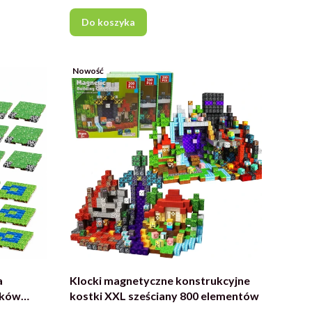
Do koszyka
Nowość
a
Klocki magnetyczne konstrukcyjne
cków
kostki XXL sześciany 800 elementów