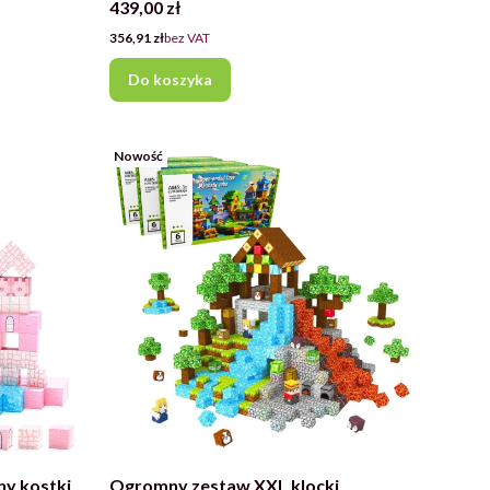
Cena
439,00 zł
Cena
356,91 zł
bez VAT
Do koszyka
Nowość
ny kostki
Ogromny zestaw XXL klocki