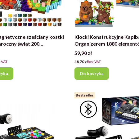
agnetyczne sześciany kostki
Klocki Konstrukcyjne Kapib
roczny świat 200
Organizerem 1880 element
ów
przybornik na biurko zesta
Cena
59,90 zł
Cena
 VAT
48,70 zł
bez VAT
zyka
Do koszyka
Bestseller