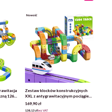
Nowość
rawitacja
Zestaw klocków konstrukcyjnych
zną 126
XXL z antygrawitacyjnym pociągiem
kolejka 123 elementy
Cena
169,90 zł
Cena
138,13 zł
bez VAT