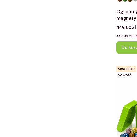
Ogromny 
magnetyc
element
Cena
449,00 zł
konstrukc
Cena
365,04 zł
bez
Do kos
Bestseller
Nowość