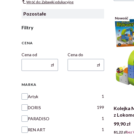
Wróć do: Zabawki edukacyjne
Pozostałe
Nowość
Filtry
Wyczyść
CENA
Cena od
Cena do
zł
zł
MARKA
Marka
1
Artyk
199
DORIS
Kolejka 
z Lokomo
1
PARADISO
element
Cena
99,90 zł
1
REN ART
Cena
81,22 zł
bez 