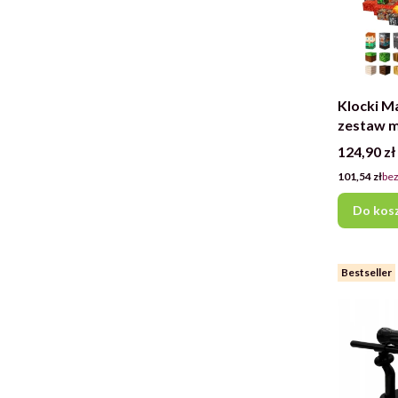
Klocki M
zestaw m
Element
Cena
124,90 zł
Cena
101,54 zł
bez
Do kos
Bestseller