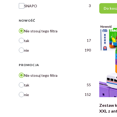
3
SNAPO
Do kos
NOWOŚĆ
Nowość
Nie stosuj tego filtra
17
tak
190
nie
PROMOCJA
Nie stosuj tego filtra
55
tak
152
nie
Zestaw k
XXL z an
kolejka 