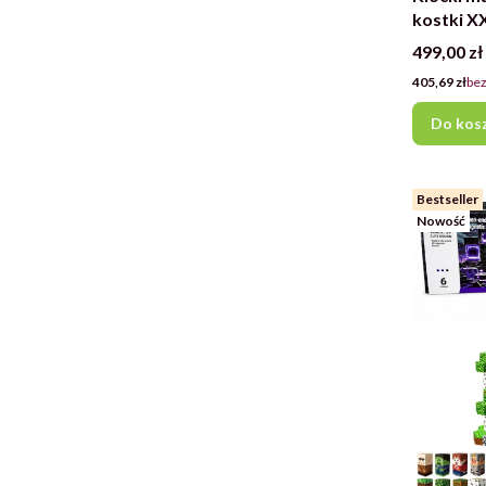
kostki X
element
Cena
499,00 zł
Cena
405,69 zł
bez
Do kos
Bestseller
Nowość