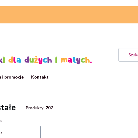
 i promocje
Kontakt
tałe
Produkty:
207
 produktów
e:
e