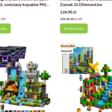
XL sześciany kopalnia 992
Zamek 213 Elementów
y
Cena
124,90 zł
Cena
 VAT
101,54 zł
bez VAT
zyka
Do koszyka
Bestseller
Nowość