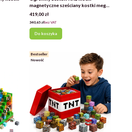
magnetyczne sześciany kostki mega
zestaw 772 elementy
Cena
419,00 zł
Cena
340,65 zł
bez VAT
Do koszyka
Bestseller
Nowość