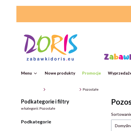
Menu
Nowe produkty
Promocje
Wyprzedaże
ZabawkiDoris
Zabawki edukacyjne
Pozostałe
Pozos
Podkategorie i filtry
w kategorii: Pozostałe
Lista
Sortowani
Podkategorie
Domyśln