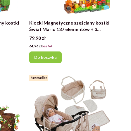
ny kostki
Klocki Magnetyczne sześciany kostki
Świat Mario 137 elementów + 3
światełka LED
Cena
79,90 zł
Cena
64,96 zł
bez VAT
Do koszyka
Bestseller