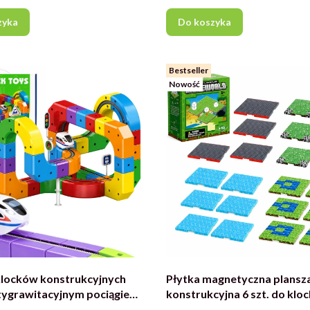
zyka
Do koszyka
Bestseller
Nowość
locków konstrukcyjnych
Płytka magnetyczna plansz
tygrawitacyjnym pociągiem
konstrukcyjna 6 szt. do klo
81 elementów
magnetycznych 4 wzory