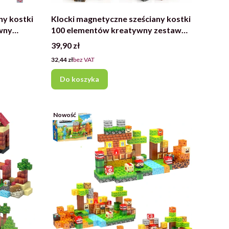
ny kostki
Klocki magnetyczne sześciany kostki
wny
100 elementów kreatywny zestaw
konstrukcyjny
Cena
39,90 zł
Cena
32,44 zł
bez VAT
Do koszyka
Nowość