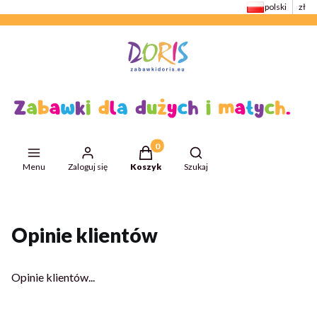
polski
zł
Produkty w koszyku: 0. Zobacz szcze
Otwórz wyszukiwarkę
Menu
Zaloguj się
Koszyk
Szukaj
Przejdź do:
ZabawkiDoris
Opinie klientów
Opinie klientów...