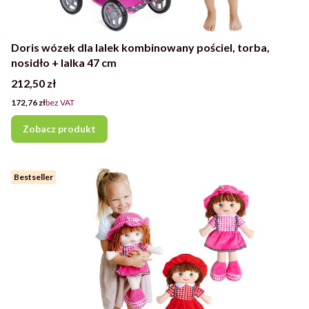
Doris wózek dla lalek kombinowany pościel, torba,
nosidło + lalka 47 cm
Cena
212,50 zł
Cena
172,76 zł
bez VAT
Zobacz produkt
Bestseller