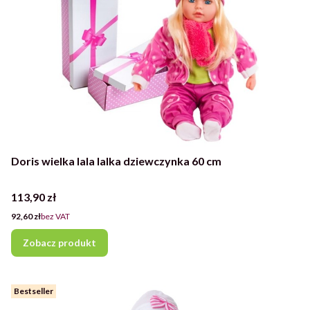
Doris wielka lala lalka dziewczynka 60 cm
Cena
113,90 zł
Cena
92,60 zł
bez VAT
Zobacz produkt
Bestseller