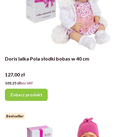
Doris lalka Pola słodki bobas w 40 cm
Cena
127,00 zł
Cena
103,25 zł
bez VAT
Zobacz produkt
Bestseller