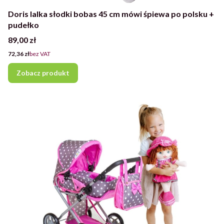
Doris lalka słodki bobas 45 cm mówi śpiewa po polsku +
pudełko
Cena
89,00 zł
Cena
72,36 zł
bez VAT
Zobacz produkt