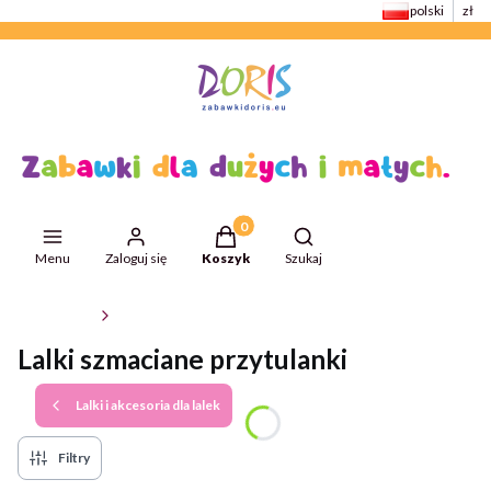
polski
zł
Produkty w koszyku: 0. Zobacz szcze
Otwórz wyszukiwarkę
Menu
Zaloguj się
Koszyk
Szukaj
ZabawkiDoris
Lalki i akcesoria dla lalek
Lalki szmaciane przytulanki
Lalki i akcesoria dla lalek
Filtry