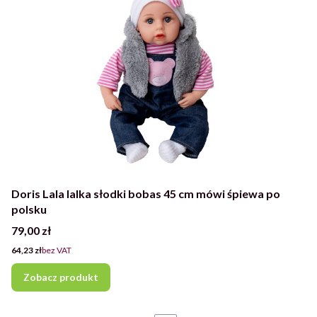
Doris Lala lalka słodki bobas 45 cm mówi śpiewa po
polsku
Cena
79,00 zł
Cena
64,23 zł
bez VAT
Zobacz produkt