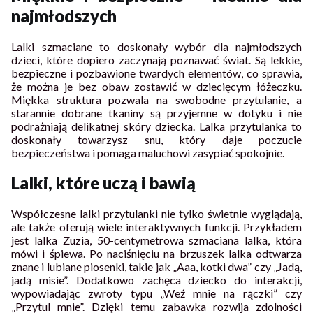
najmłodszych
Lalki szmaciane to doskonały wybór dla najmłodszych
dzieci, które dopiero zaczynają poznawać świat. Są lekkie,
bezpieczne i pozbawione twardych elementów, co sprawia,
że można je bez obaw zostawić w dziecięcym łóżeczku.
Miękka struktura pozwala na swobodne przytulanie, a
starannie dobrane tkaniny są przyjemne w dotyku i nie
podrażniają delikatnej skóry dziecka. Lalka przytulanka to
doskonały towarzysz snu, który daje poczucie
bezpieczeństwa i pomaga maluchowi zasypiać spokojnie.
Lalki, które uczą i bawią
Współczesne lalki przytulanki nie tylko świetnie wyglądają,
ale także oferują wiele interaktywnych funkcji. Przykładem
jest lalka Zuzia, 50-centymetrowa szmaciana lalka, która
mówi i śpiewa. Po naciśnięciu na brzuszek lalka odtwarza
znane i lubiane piosenki, takie jak „Aaa, kotki dwa” czy „Jadą,
jadą misie”. Dodatkowo zachęca dziecko do interakcji,
wypowiadając zwroty typu „Weź mnie na rączki” czy
„Przytul mnie”. Dzięki temu zabawka rozwija zdolności