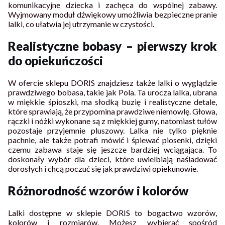
komunikacyjne dziecka i zachęca do wspólnej zabawy.
Wyjmowany moduł dźwiękowy umożliwia bezpieczne pranie
lalki, co ułatwia jej utrzymanie w czystości.
Realistyczne bobasy – pierwszy krok
do opiekuńczości
W ofercie sklepu DORIS znajdziesz także lalki o wyglądzie
prawdziwego bobasa, takie jak Pola. Ta urocza lalka, ubrana
w miękkie śpioszki, ma słodką buzię i realistyczne detale,
które sprawiają, że przypomina prawdziwe niemowlę. Głowa,
rączki i nóżki wykonane są z miękkiej gumy, natomiast tułów
pozostaje przyjemnie pluszowy. Lalka nie tylko pięknie
pachnie, ale także potrafi mówić i śpiewać piosenki, dzięki
czemu zabawa staje się jeszcze bardziej wciągająca. To
doskonały wybór dla dzieci, które uwielbiają naśladować
dorosłych i chcą poczuć się jak prawdziwi opiekunowie.
Różnorodność wzorów i kolorów
Lalki dostępne w sklepie DORIS to bogactwo wzorów,
kolorów i rozmiarów. Możesz wybierać spośród