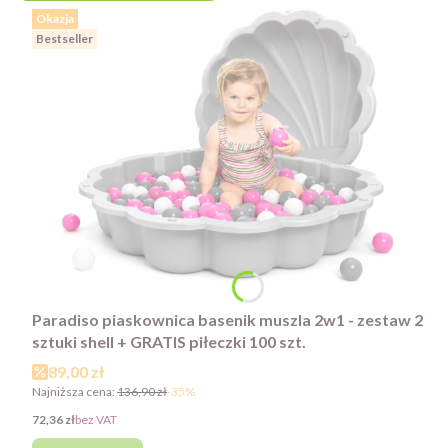
Okazja
Bestseller
Paradiso piaskownica basenik muszla 2w1 - zestaw 2
sztuki shell + GRATIS piłeczki 100 szt.
Cena promocyjna
89,00 zł
Najniższa cena:
136,90 zł
-35%
Cena
72,36 zł
bez VAT