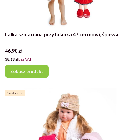
Lalka szmaciana przytulanka 47 cm mówi, śpiewa
Cena
46,90 zł
Cena
38,13 zł
bez VAT
Zobacz produkt
Bestseller