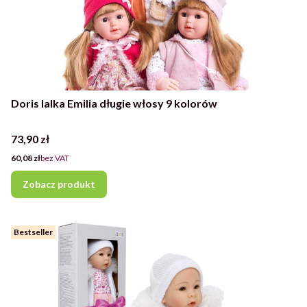
Doris lalka Emilia długie włosy 9 kolorów
Cena
73,90 zł
Cena
60,08 zł
bez VAT
Zobacz produkt
Bestseller