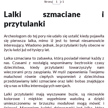
Strona
z 1
Lalki szmaciane i
przytulanki
Archeologom do tej pory nie udało się ustalić kiedy pojawiła
się pierwsza lalka, mimo iż jest to temat niesamowicie
interesujący. Wiadomo jednak, że przytulanki były obecne w
życiu ludzi już od tysięcy lat.
Lalka szmaciana to zabawka, którą posiadał niemal każdy z
nas. Czasami z nostalgią wspominamy beztroskie czasy
dzieciństwa, kiedy przytulanki towarzyszyły nam
wieczorami przy zasypianiu. W myśl zapewnienia Twojemu
maluchowi równie ciepłych wspomnień z dzieciństwa
przedstawiamy lalki szmaciane oraz lalki bobas znajdujące
się u nas w kilku interesujących wersjach.
Lalki przytulanki mają wyszywane buzie, są niezwykle
kolorowe i miękkie: wypełnione watoliną a dzięki
umieszczonemu w brzuszku modułowi mogą mówić i
śpiewać. Marzeniem każdej dziewczynki jest lalka, która