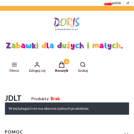
polski
zł
Produkty w koszyku: 0. Zobacz szcze
Otwórz wyszukiwarkę
Menu
Zaloguj się
Koszyk
Szukaj
Przejdź do:
ZabawkiDoris
JDLT
Produkty:
Brak
Lista produktów
W tej kategorii nie ma obecnie żadnych produktów
Linki w stopce
POMOC