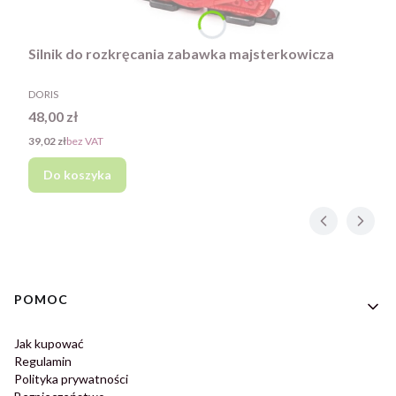
Silnik do rozkręcania zabawka majsterkowicza
PRODUCENT
DORIS
Cena
48,00 zł
Cena
39,02 zł
bez VAT
Do koszyka
Linki w stopce
POMOC
Jak kupować
Regulamin
Polityka prywatności