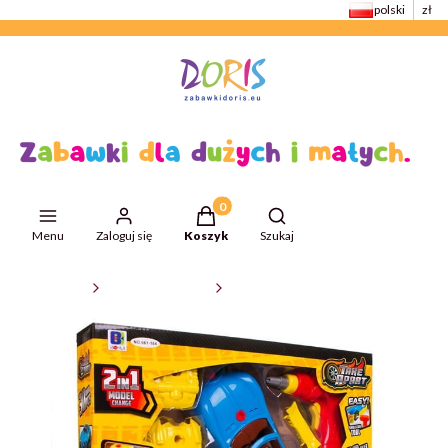
polski
zł
Produkty w koszyku: 0. Zobacz szcze
Otwórz wyszukiwarkę
Menu
Zaloguj się
Koszyk
Szukaj
ZabawkiDoris
Zabawki edukacyjne
Zestawy do majsterkowania