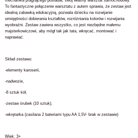
mechanika pragnącego posiadać swój własny warsztat samochodowy.
To fantastyczne połączenie warsztatu z autem sprawia, że zestaw jest
idealną zabawką edukacyjną, pozwala dziecku na rozwijanie
umiejętności dobierania kształtów, rozróżniania kolorów i rozwijania
wyobraźni. Zestaw zawiera wszystko, co jest niezbędne
małemu
majsterkowiczowi
,
aby mógł tak jak tata, wkręcać, montować i
naprawiać.
Skład zestawu:
-elementy karoserii,
-nadwozie,
-8 sztuk kół,
-zestaw śrubek (10 sztuk),
-wkrętarka (zasilana 2 bateriami typu AA 1,5V- brak w zestawie)
Wiek: 3+