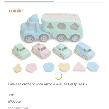
Bestseller
Laweta ciężarówka auto + 4 auta BIOplastik
PRODUCENT
DORIS
Cena
69,00 zł
Cena
56,10 zł
bez VAT