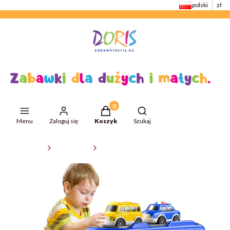
polski
zł
Produkty w koszyku: 0. Zobacz szcze
Otwórz wyszukiwarkę
Menu
Zaloguj się
Koszyk
Szukaj
ZabawkiDoris
Auta i pojazdy
Autka i pojazdy do zabawy