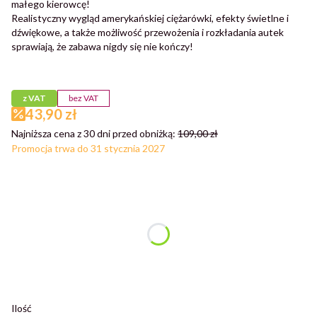
małego kierowcę!
Realistyczny wygląd amerykańskiej ciężarówki, efekty świetlne i
dźwiękowe, a także możliwość przewożenia i rozkładania autek
sprawiają, że zabawa nigdy się nie kończy!
Przejdź do pełnego opisu
z VAT
bez VAT
43,90 zł
Najniższa cena z 30 dni przed obniżką:
109,00 zł
Promocja trwa do 31 stycznia 2027
Wybierz wariant produktu:
Poszczególne warianty mogą różnić się ceną
*
Kolor
Wybierz
Ilość