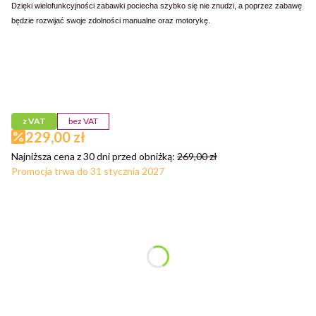
Dzięki wielofunkcyjności zabawki pociecha szybko się nie znudzi, a poprzez zabawę
będzie rozwijać swoje zdolności manualne oraz motorykę.
Przejdź do pełnego opisu
z VAT
bez VAT
229,00 zł
Najniższa cena z 30 dni przed obniżką:
269,00 zł
Promocja trwa do 31 stycznia 2027
Wybierz wariant produktu:
Poszczególne warianty mogą różnić się ceną
*
RODZAJ
Wybierz