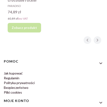
crocodile rocker
PRODUCENT
PARADISO
Cena
74,89 zł
Cena
60,89 zł
bez VAT
Zobacz produkt
Linki w stopce
POMOC
Jak kupować
Regulamin
Polityka prywatności
Bezpieczeństwo
Pliki cookies
MOJE KONTO