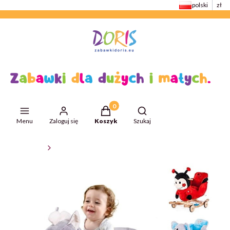
polski
zł
Produkty w koszyku: 0. Zobacz szcze
Otwórz wyszukiwarkę
Menu
Zaloguj się
Koszyk
Szukaj
ZabawkiDoris
Zabawki dla niemowląt