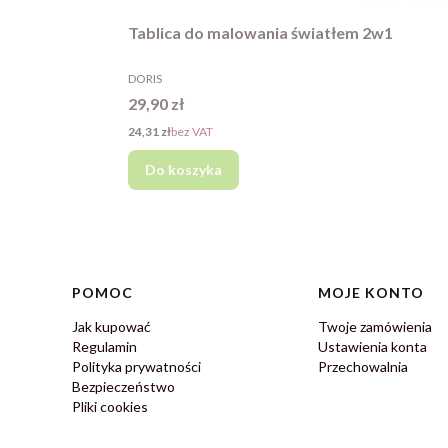
Tablica do malowania światłem 2w1
PRODUCENT
DORIS
Cena
29,90 zł
Cena
24,31 zł
bez VAT
Do koszyka
Linki w stopce
POMOC
MOJE KONTO
Jak kupować
Twoje zamówienia
Regulamin
Ustawienia konta
Polityka prywatności
Przechowalnia
Bezpieczeństwo
Pliki cookies