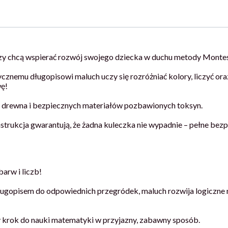
zy chcą wspierać rozwój swojego dziecka w duchu metody Montes
znemu długopisowi maluch uczy się rozróżniać kolory, liczyć ora
ę!
o drewna i bezpiecznych materiałów pozbawionych toksyn.
strukcja gwarantują, że żadna kuleczka nie wypadnie – pełne bez
arw i liczb!
gopisem do odpowiednich przegródek, maluch rozwija logiczne m
y krok do nauki matematyki w przyjazny, zabawny sposób.