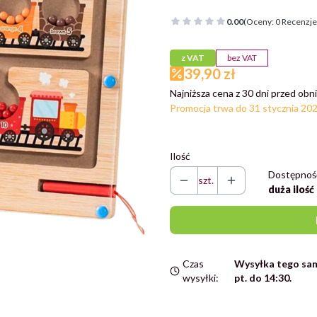
0.00
(Oceny: 0 Recenzje:
z VAT
bez VAT
39,90 zł
Najniższa cena z 30 dni przed obni
Promocja trwa do 31 stycznia 20
Ilość
Dostępnoś
szt.
duża ilość
Czas
Wysyłka tego sam
wysyłki:
pt. do 14:30.