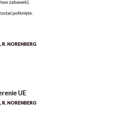
stwo zabawek).
ostać połknięte.
, R. NORENBERG
erenie UE
, R. NORENBERG