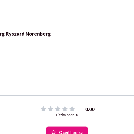
rg Ryszard Norenberg
0.00
Liczba ocen: 0
Oceń i opisz