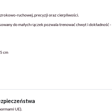
rokowo-ruchowej, precyzji oraz cierpliwości.
wany do małych rączek pozwala trenować chwyt i dokładność - n
,5 cm
bezpieczeństwa
normami UE).