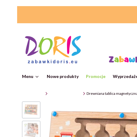
Menu
Nowe produkty
Promocje
Wyprzedaże
ZabawkiDoris
Zabawki edukacyjne
Drewniana tablica magnetyczna 