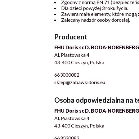
Zgodny z normą EN 71 (bezpieczeń
Dla dzieci powyżej 3 roku życia.
Zawiera małe elementy, które mogą z
Zalecany nadzór osoby dorosłej.
Producent
FHU Doris sc D. BODA-NORENBERG
Al. Piastowska 4
43-400 Cieszyn, Polska
663030082
sklep@zabawkidoris.eu
Osoba odpowiedzialna na t
FHU Doris sc D. BODA-NORENBERG
Al. Piastowska 4
43-400 Cieszyn, Polska
663030082