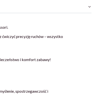
sori.
z ćwiczyć precyzję ruchów – wszystko
pieczeństwo i komfort zabawy!
yślenie, spostrzegawczość i