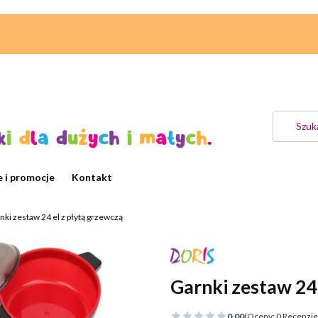
 i promocje
Kontakt
nki zestaw 24 el z płytą grzewczą
Garnki zestaw 24 
0.00
(Oceny: 0 Recenzje: