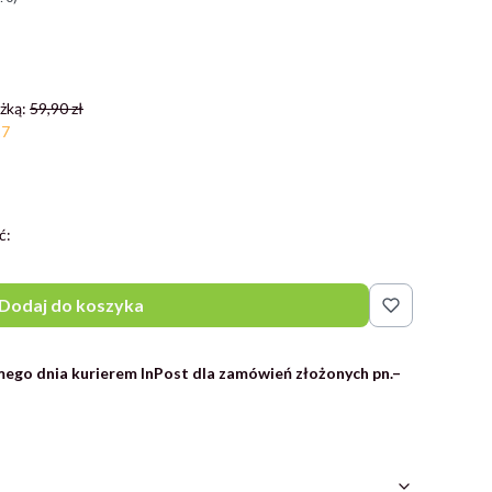
żką:
59,90 zł
27
ć:
Dodaj do koszyka
ego dnia kurierem InPost dla zamówień złożonych pn.–