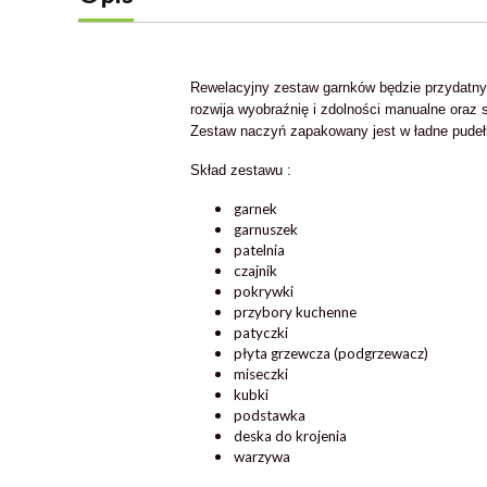
Rewelacyjny zestaw garnków będzie przydatny w
rozwija wyobraźnię i zdolności manualne oraz
Zestaw naczyń zapakowany jest w ładne pudełk
Skład zestawu :
garnek
garnuszek
patelnia
czajnik
pokrywki
przybory kuchenne
patyczki
płyta grzewcza (podgrzewacz)
miseczki
kubki
podstawka
deska do krojenia
warzywa