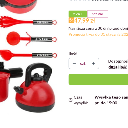
z VAT
bez VAT
47,99 zł
Najniższa cena z 30 dni przed obni
Promocja trwa do 31 stycznia 20
Ilość
Dostępnoś
szt.
duża ilość
Czas
Wysyłka tego sam
wysyłki:
pt. do 15:00.