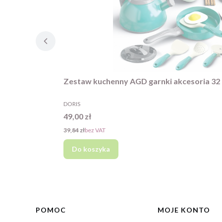
Zestaw kuchenny AGD garnki akcesoria 32 
PRODUCENT
DORIS
Cena
49,00 zł
Cena
39,84 zł
bez VAT
Do koszyka
Linki w stopce
POMOC
MOJE KONTO