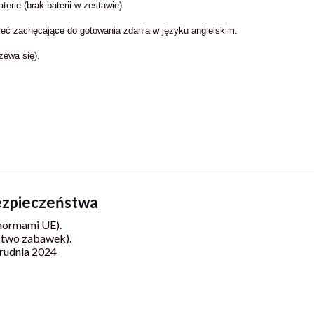
erie (brak baterii w zestawie)
zeć zachęcające do gotowania zdania w języku angielskim.
zewa się).
bezpieczeństwa
normami UE).
stwo zabawek).
rudnia 2024