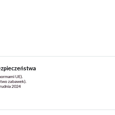
bezpieczeństwa
normami UE).
stwo zabawek).
rudnia 2024