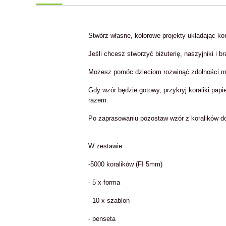
Stwórz własne, kolorowe projekty układając ko
Jeśli chcesz stworzyć biżuterię, naszyjniki i b
Możesz pomóc dzieciom rozwinąć zdolności mo
Gdy wzór będzie gotowy, przykryj koraliki papie
razem.
Po zaprasowaniu pozostaw wzór z koralików do 
W zestawie :
-5000 koralików (FI 5mm)
- 5 x forma
- 10 x szablon
- penseta