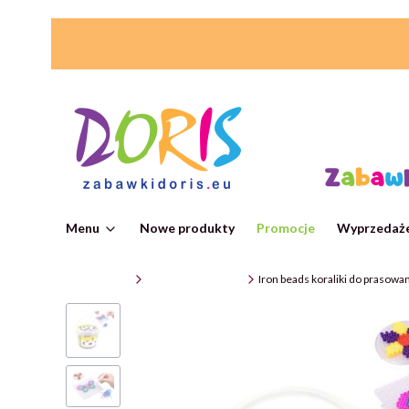
Menu
Nowe produkty
Promocje
Wyprzedaże
ZabawkiDoris
Zabawki edukacyjne
Iron beads koraliki do prasowa