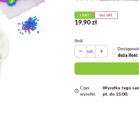
z VAT
bez VAT
Cena
19,90 zł
Ilość
Dostępnoś
szt.
duża ilość
Czas
Wysyłka tego sam
wysyłki:
pt. do 15:00.