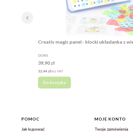
Creativ magic panel - klocki układanka z wi
PRODUCENT
DORIS
Cena
39,90 zł
Cena
32,44 zł
bez VAT
Do koszyka
Linki w stopce
POMOC
MOJE KONTO
Jak kupować
Twoje zamówienia