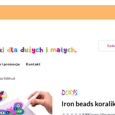
 i promocje
Kontakt
nia 5000 szt
Iron beads korali
0.00
(Oceny: 0 Recenzje: