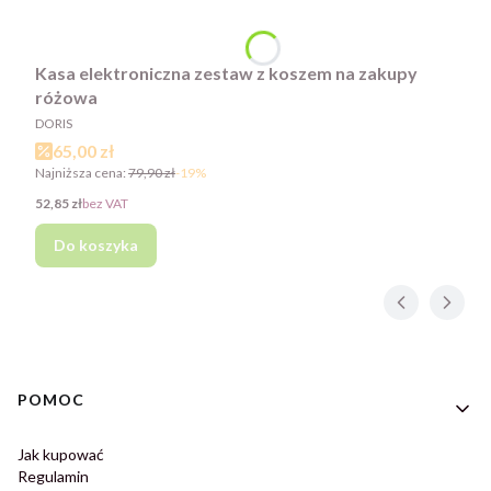
Kasa elektroniczna zestaw z koszem na zakupy
różowa
PRODUCENT
DORIS
Cena promocyjna
65,00 zł
Najniższa cena:
79,90 zł
-19%
Cena
52,85 zł
bez VAT
Do koszyka
Linki w stopce
POMOC
Jak kupować
Regulamin