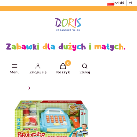
polski
zł
Produkty w koszyku: 0. Zobacz szcze
Otwórz wyszukiwarkę
Menu
Zaloguj się
Koszyk
Szukaj
ZabawkiDoris
Zabawki edukacyjne