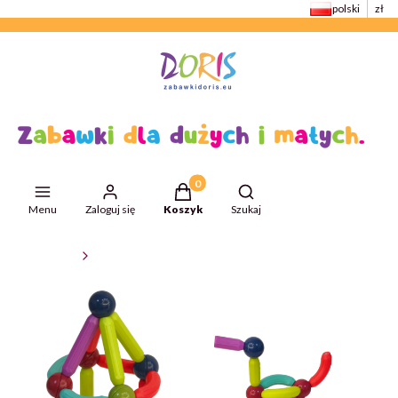
polski
zł
Produkty w koszyku: 0. Zobacz szcze
Otwórz wyszukiwarkę
Menu
Zaloguj się
Koszyk
Szukaj
ZabawkiDoris
Klocki