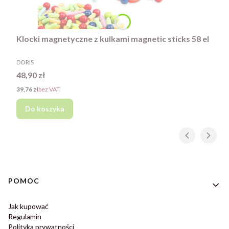
Klocki magnetyczne z kulkami magnetic sticks 58 el
PRODUCENT
DORIS
Cena
48,90 zł
Cena
39,76 zł
bez VAT
Do koszyka
Linki w stopce
POMOC
Jak kupować
Regulamin
Polityka prywatności