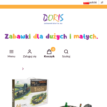
polski
zł
Produkty w koszyku: 0. Zobacz szcze
Otwórz wyszukiwarkę
Menu
Zaloguj się
Koszyk
Szukaj
ZabawkiDoris
Kolejki i tory