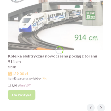
Kolejka elektryczna nowoczesna pociąg z torami
914 cm
PRODUCENT
DORIS
Cena promocyjna
139,00 zł
Najniższa cena:
149,00 zł
-7%
Cena
113,01 zł
bez VAT
Do koszyka