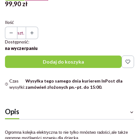
Cena
99,90 zł
Ilość
szt.
Dostępność:
na wyczerpaniu
Dodaj do koszyka
Czas
Wysyłka tego samego dnia kurierem InPost dla
wysyłki:
zamówień złożonych pn.–pt. do 15:00.
Opis
Ogromna kolejka elektryczna to nie tylko mnóstwo radości,ale także
ogromne możliwości rozwoju dla dziecka.