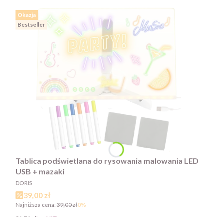
Okazja
Bestseller
Tablica podświetlana do rysowania malowania LED
USB + mazaki
PRODUCENT
DORIS
Cena promocyjna
39,00 zł
Najniższa cena:
39,00 zł
0%