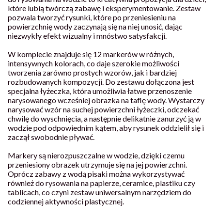
które lubią twórczą zabawę i eksperymentowanie. Zestaw
pozwala tworzyć rysunki, które po przeniesieniu na
powierzchnię wody zaczynają się na niej unosić, dając
niezwykły efekt wizualny i mnóstwo satysfakcji.
W komplecie znajduje się 12 markerów w różnych,
intensywnych kolorach, co daje szerokie możliwości
tworzenia zarówno prostych wzorów, jak i bardziej
rozbudowanych kompozycji. Do zestawu dołączona jest
specjalna łyżeczka, która umożliwia łatwe przenoszenie
narysowanego wcześniej obrazka na taflę wody. Wystarczy
narysować wzór na suchej powierzchni łyżeczki, odczekać
chwilę do wyschnięcia, a następnie delikatnie zanurzyć ją w
wodzie pod odpowiednim kątem, aby rysunek oddzielił się i
zaczął swobodnie pływać.
Markery są nierozpuszczalne w wodzie, dzięki czemu
przeniesiony obrazek utrzymuje się na jej powierzchni.
Oprócz zabawy z wodą pisaki można wykorzystywać
również do rysowania na papierze, ceramice, plastiku czy
tablicach, co czyni zestaw uniwersalnym narzędziem do
codziennej aktywności plastycznej.