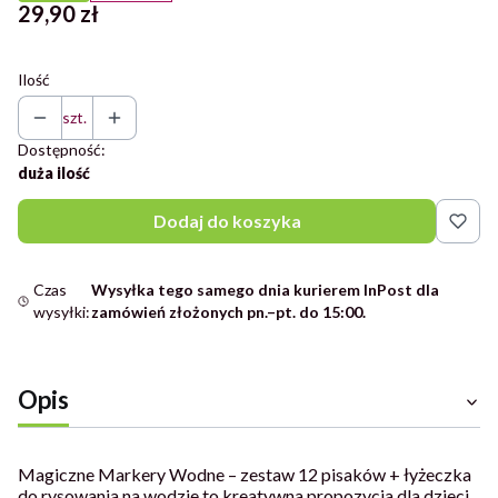
Cena
29,90 zł
Ilość
szt.
Dostępność:
duża ilość
Dodaj do koszyka
Czas
Wysyłka tego samego dnia kurierem InPost dla
wysyłki:
zamówień złożonych pn.–pt. do 15:00.
Opis
Magiczne Markery Wodne – zestaw 12 pisaków + łyżeczka
do rysowania na wodzie to kreatywna propozycja dla dzieci,