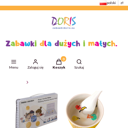
polski
zł
Produkty w koszyku: 0. Zobacz szcze
Otwórz wyszukiwarkę
Menu
Zaloguj się
Koszyk
Szukaj
ZabawkiDoris
Zabawki plastyczne