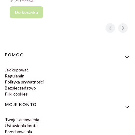
Cena
31,71 zł
bez VAT
Do koszyka
Linki w stopce
POMOC
Jak kupować
Regulamin
Polityka prywatności
Bezpieczeństwo
Pliki cookies
MOJE KONTO
Twoje zamówienia
Ustawienia konta
Przechowalnia