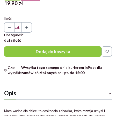
Cena
19,90 zł
Ilość
szt.
Dostępność:
duża ilość
Dodaj do koszyka
Czas
Wysyłka tego samego dnia kurierem InPost dla
wysyłki:
zamówień złożonych pn.–pt. do 15:00.
Opis
Mata wodna dla dzieci to doskonała zabawka, która rozwija umysł i