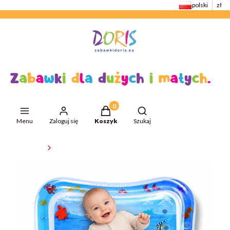
polski
zł
Produkty w koszyku: 0. Zobacz szcze
Otwórz wyszukiwarkę
Menu
Zaloguj się
Koszyk
Szukaj
ZabawkiDoris
Zabawki dla niemowląt