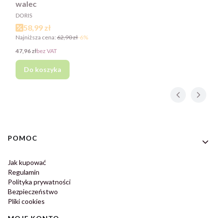
walec
PRODUCENT
DORIS
Cena promocyjna
58,99 zł
Najniższa cena:
62,90 zł
-6%
Cena
47,96 zł
bez VAT
Do koszyka
Linki w stopce
POMOC
Jak kupować
Regulamin
Polityka prywatności
Bezpieczeństwo
Pliki cookies