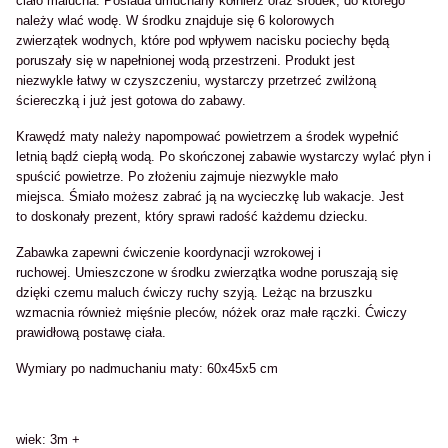
ciało malucha. Posiada dmuchany kołnierz oraz środek, do którego
należy wlać wodę. W środku znajduje się 6 kolorowych
zwierzątek wodnych, które pod wpływem nacisku pociechy będą
poruszały się w napełnionej wodą przestrzeni. Produkt jest
niezwykle łatwy w czyszczeniu, wystarczy przetrzeć zwilżoną
ściereczką i już jest gotowa do zabawy.
Krawędź maty należy napompować powietrzem a środek wypełnić
letnią bądź ciepłą wodą. Po skończonej zabawie wystarczy wylać płyn i
spuścić powietrze. Po złożeniu zajmuje niezwykle mało
miejsca. Śmiało możesz zabrać ją na wycieczkę lub wakacje. Jest
to doskonały prezent, który sprawi radość każdemu dziecku.
Zabawka zapewni ćwiczenie koordynacji wzrokowej i
ruchowej. Umieszczone w środku zwierzątka wodne poruszają się
dzięki czemu maluch ćwiczy ruchy szyją. Leżąc na brzuszku
wzmacnia również mięśnie pleców, nóżek oraz małe rączki. Ćwiczy
prawidłową postawę ciała.
Wymiary po nadmuchaniu maty: 60x45x5 cm
wiek: 3m +