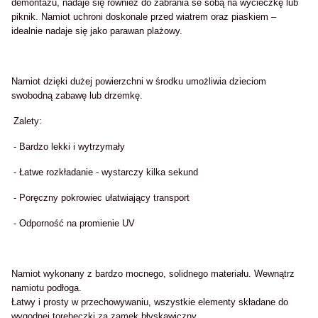
demontażu, nadaje się również do zabrania se sobą na wycieczkę lub
piknik. Namiot uchroni doskonale przed wiatrem oraz piaskiem –
idealnie nadaje się jako parawan plażowy.
Namiot dzięki dużej powierzchni w środku umożliwia dzieciom
swobodną zabawę lub drzemkę.
Zalety:
- Bardzo lekki i wytrzymały
- Łatwe rozkładanie - wystarczy kilka sekund
- Poręczny pokrowiec ułatwiający transport
- Odporność na promienie UV
Namiot wykonany z bardzo mocnego, solidnego materiału. Wewnątrz
namiotu podłoga.
Łatwy i prosty w przechowywaniu, wszystkie elementy składane do
wygodnej torebeczki za zamek błyskawiczny .