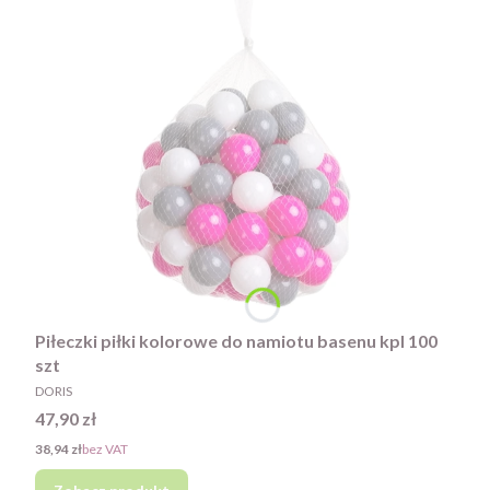
Piłeczki piłki kolorowe do namiotu basenu kpl 100
szt
PRODUCENT
DORIS
Cena
47,90 zł
Cena
38,94 zł
bez VAT