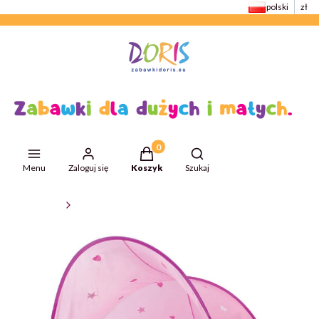
polski
zł
Produkty w koszyku: 0. Zobacz szcze
Otwórz wyszukiwarkę
Menu
Zaloguj się
Koszyk
Szukaj
ZabawkiDoris
Zabawki do ogrodu