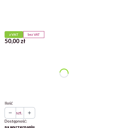
Przejdź do pełnego opisu
z VAT
bez VAT
Cena
50,00 zł
Wybierz wariant produktu:
Poszczególne warianty mogą różnić się ceną
*
Kolor
Wybierz
Ilość
szt.
Dostępność:
na wyczerpaniu