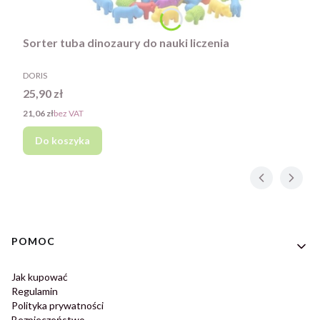
Sorter tuba dinozaury do nauki liczenia
PRODUCENT
DORIS
Cena
25,90 zł
Cena
21,06 zł
bez VAT
Do koszyka
Linki w stopce
POMOC
Jak kupować
Regulamin
Polityka prywatności
Bezpieczeństwo