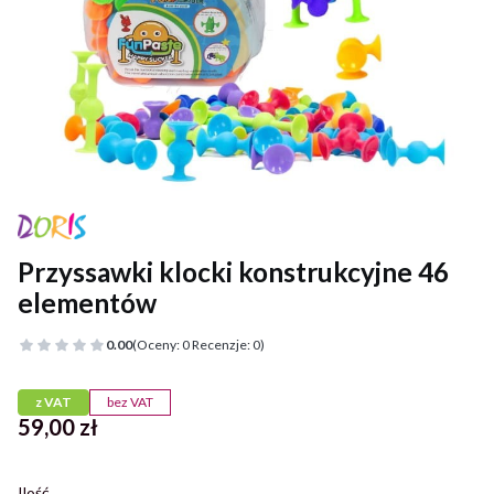
Przyssawki klocki konstrukcyjne 46
elementów
0.00
(Oceny: 0 Recenzje: 0)
z VAT
bez VAT
Cena
59,00 zł
Ilość