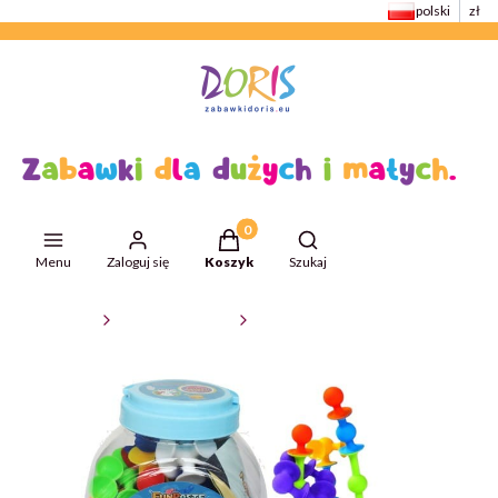
polski
zł
Produkty w koszyku: 0. Zobacz szcze
Otwórz wyszukiwarkę
Menu
Zaloguj się
Koszyk
Szukaj
ZabawkiDoris
Zabawki edukacyjne
Układanki mozaiki