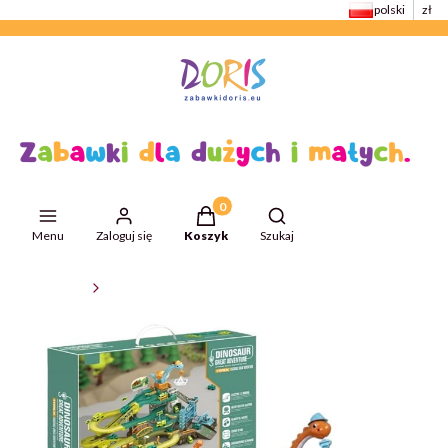
polski
zł
Produkty w koszyku: 0. Zobacz szcze
Otwórz wyszukiwarkę
Menu
Zaloguj się
Koszyk
Szukaj
ZabawkiDoris
Kolejki i tory