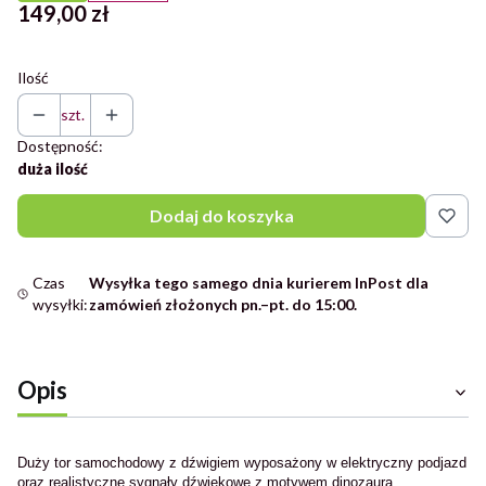
Cena
149,00 zł
Ilość
szt.
Dostępność:
duża ilość
Dodaj do koszyka
Czas
Wysyłka tego samego dnia kurierem InPost dla
wysyłki:
zamówień złożonych pn.–pt. do 15:00.
Opis
Duży tor samochodowy z dźwigiem wyposażony w elektryczny podjazd
oraz realistyczne sygnały dźwiękowe z motywem dinozaura.