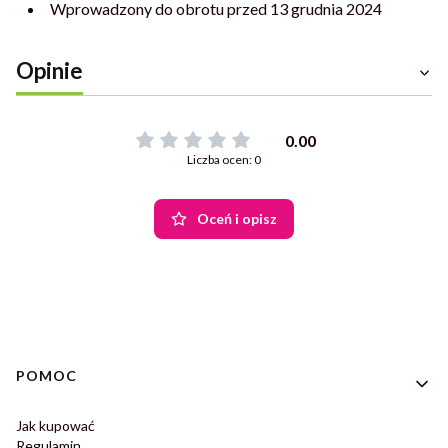
Wprowadzony do obrotu przed 13 grudnia 2024
Opinie
0.00
Liczba ocen: 0
Oceń i opisz
Linki w stopce
POMOC
Jak kupować
Regulamin