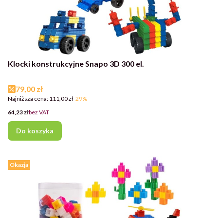
Klocki konstrukcyjne Snapo 3D 300 el.
Cena promocyjna
79,00 zł
Najniższa cena:
111,00 zł
-29%
Cena
64,23 zł
bez VAT
Do koszyka
Okazja