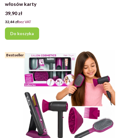
włosów karty
Cena
39,90 zł
Cena
32,44 zł
bez VAT
Do koszyka
Bestseller