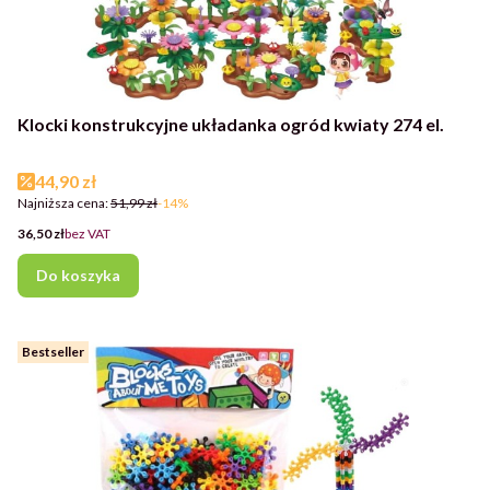
Klocki konstrukcyjne układanka ogród kwiaty 274 el.
Cena promocyjna
44,90 zł
Najniższa cena:
51,99 zł
-14%
Cena
36,50 zł
bez VAT
Do koszyka
Bestseller