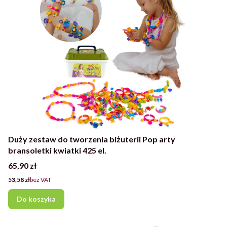
Duży zestaw do tworzenia biżuterii Pop arty
bransoletki kwiatki 425 el.
Cena
65,90 zł
Cena
53,58 zł
bez VAT
Do koszyka