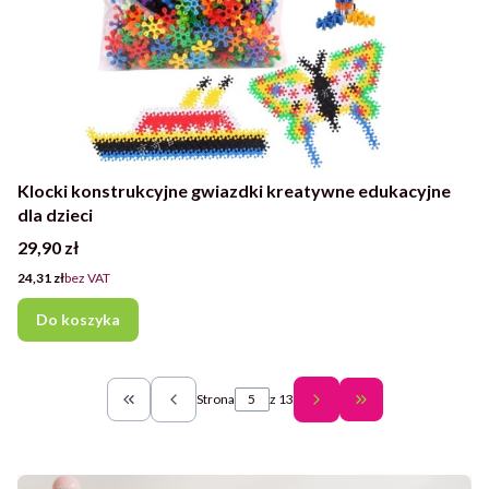
Klocki konstrukcyjne gwiazdki kreatywne edukacyjne
dla dzieci
Cena
29,90 zł
Cena
24,31 zł
bez VAT
Do koszyka
Strona
z 13
Wróć do pierwszej strony z produktami
Przejdź do ostatn