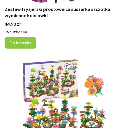
Zestaw fryzjerski prostownica suszarka szczotka
wymienne końcówki
Cena
44,90 zł
Cena
36,50 zł
bez VAT
Do koszyka