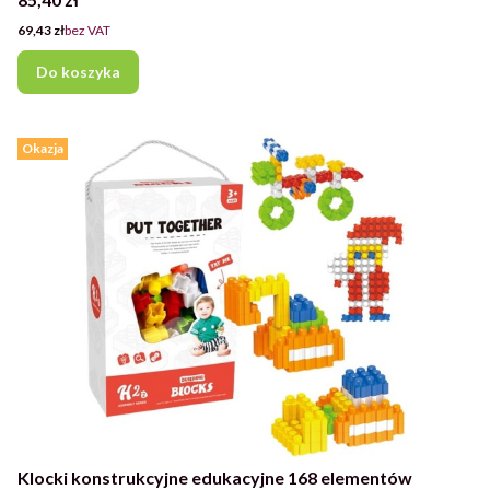
Cena
69,43 zł
bez VAT
Do koszyka
Okazja
Klocki konstrukcyjne edukacyjne 168 elementów