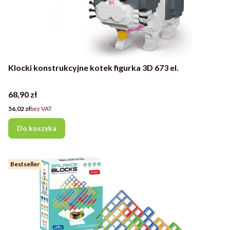
Klocki konstrukcyjne kotek figurka 3D 673 el.
Cena
68,90 zł
Cena
56,02 zł
bez VAT
Do koszyka
Bestseller