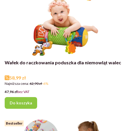
Wałek do raczkowania poduszka dla niemowląt walec
Cena promocyjna
58,99 zł
Najniższa cena:
62,90 zł
-6%
Cena
47,96 zł
bez VAT
Do koszyka
Bestseller