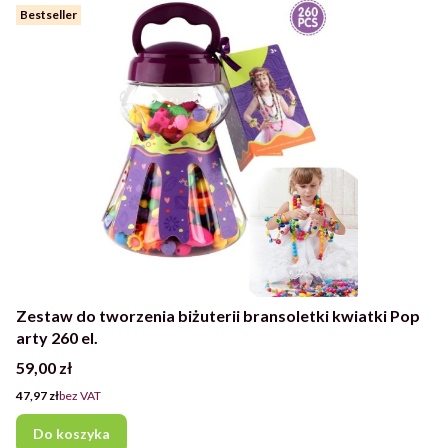
Bestseller
Zestaw do tworzenia biżuterii bransoletki kwiatki Pop
arty 260 el.
Cena
59,00 zł
Cena
47,97 zł
bez VAT
Do koszyka