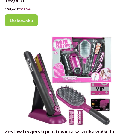
Cena
189,00 zł
Cena
153,66 zł
bez VAT
Do koszyka
Zestaw fryzjerski prostownica szczotka wałki do