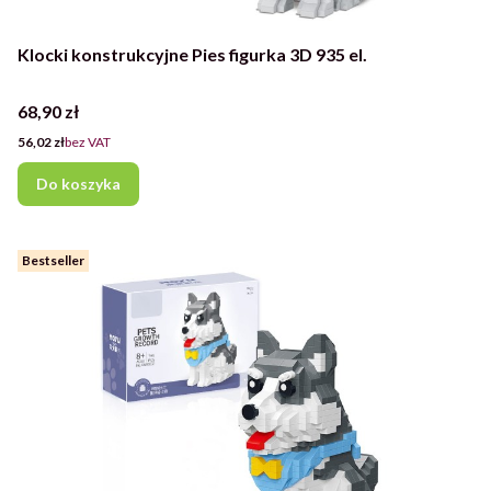
Klocki konstrukcyjne Pies figurka 3D 935 el.
Cena
68,90 zł
Cena
56,02 zł
bez VAT
Do koszyka
Bestseller