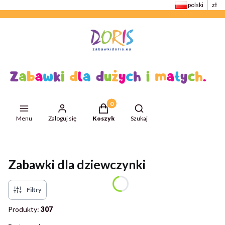
polski
zł
Produkty w koszyku: 0. Zobacz szcze
Otwórz wyszukiwarkę
Menu
Zaloguj się
Koszyk
Szukaj
Przejdź do:
ZabawkiDoris
Zabawki dla dziewczynki
Filtry
Produkty:
307