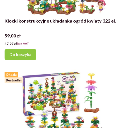
Klocki konstrukcyjne układanka ogród kwiaty 322 el.
Cena
59,00 zł
Cena
47,97 zł
bez VAT
Do koszyka
Okazja
Bestseller