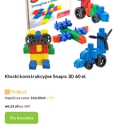
Klocki konstrukcyjne Snapo 3D 60 el.
Cena promocyjna
79,00 zł
Najniższa cena:
111,00 zł
-29%
Cena
64,23 zł
bez VAT
Do koszyka