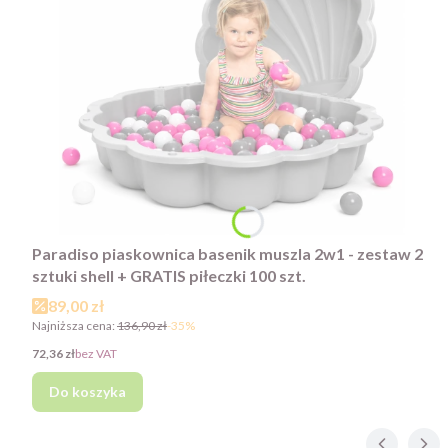
Paradiso piaskownica basenik muszla 2w1 - zestaw 2
sztuki shell + GRATIS piłeczki 100 szt.
Cena promocyjna
89,00 zł
Najniższa cena:
136,90 zł
-35%
Cena
72,36 zł
bez VAT
Do koszyka