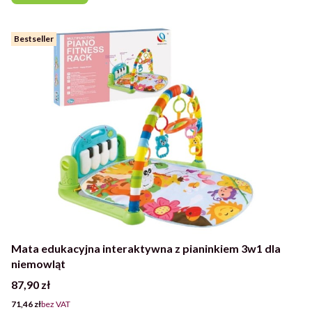
Bestseller
Mata edukacyjna interaktywna z pianinkiem 3w1 dla
niemowląt
Cena
87,90 zł
Cena
71,46 zł
bez VAT