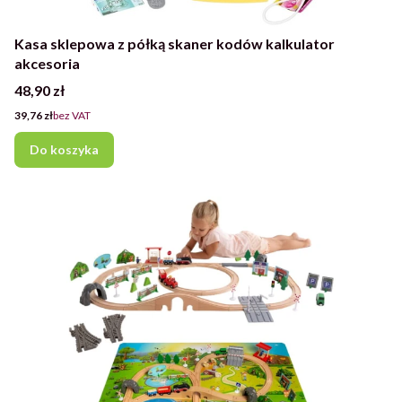
Kasa sklepowa z półką skaner kodów kalkulator
akcesoria
Cena
48,90 zł
Cena
39,76 zł
bez VAT
Do koszyka