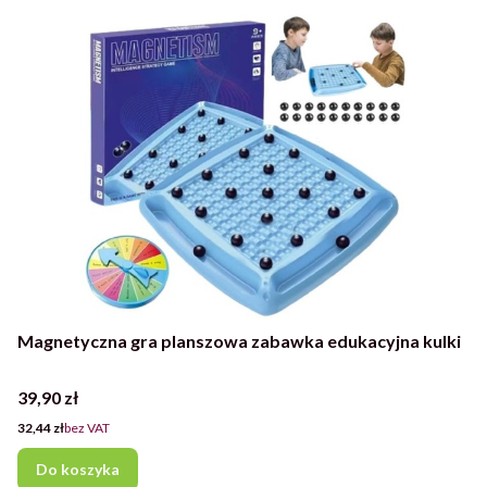
Magnetyczna gra planszowa zabawka edukacyjna kulki
Cena
39,90 zł
Cena
32,44 zł
bez VAT
Do koszyka