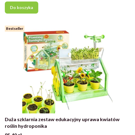
Do koszyka
Bestseller
Duża szklarnia zestaw edukacyjny uprawa kwiatów
roślin hydroponika
Cena
85,40 zł