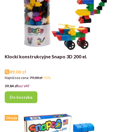
Klocki konstrukcyjne Snapo 3D 200 el.
Cena promocyjna
49,00 zł
Najniższa cena:
79,00 zł
-38%
Cena
39,84 zł
bez VAT
Do koszyka
Okazja