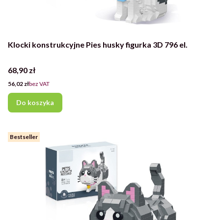
Klocki konstrukcyjne Pies husky figurka 3D 796 el.
Cena
68,90 zł
Cena
56,02 zł
bez VAT
Do koszyka
Bestseller