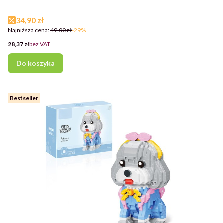
Cena promocyjna
34,90 zł
Najniższa cena:
49,00 zł
-29%
Cena
28,37 zł
bez VAT
Do koszyka
Bestseller