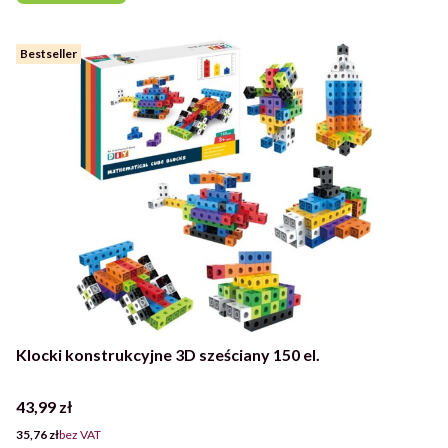
Bestseller
Klocki konstrukcyjne 3D sześciany 150 el.
Cena
43,99 zł
Cena
35,76 zł
bez VAT