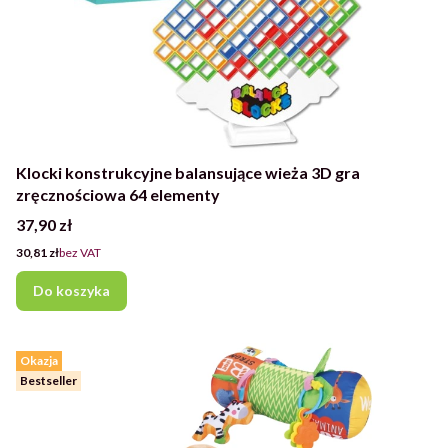
Klocki konstrukcyjne balansujące wieża 3D gra
zręcznościowa 64 elementy
Cena
37,90 zł
Cena
30,81 zł
bez VAT
Do koszyka
Okazja
Bestseller