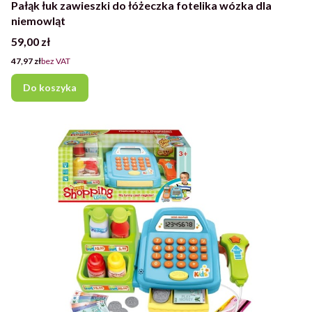
Pałąk łuk zawieszki do łóżeczka fotelika wózka dla
niemowląt
Cena
59,00 zł
Cena
47,97 zł
bez VAT
Do koszyka