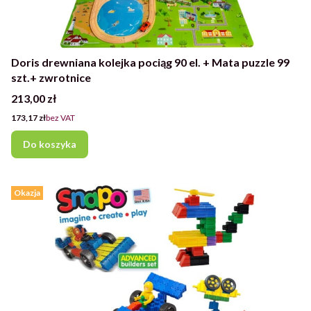
Doris drewniana kolejka pociąg 90 el. + Mata puzzle 99
szt.+ zwrotnice
Cena
213,00 zł
Cena
173,17 zł
bez VAT
Do koszyka
Okazja