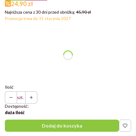
24,90 zł
Najniższa cena z 30 dni przed obniżką:
45,90 zł
Promocja trwa do 31 stycznia 2027
Wybierz wariant produktu:
Poszczególne warianty mogą różnić się ceną
*
Kolor
Wybierz
Ilość
szt.
Dostępność:
duża ilość
Dodaj do koszyka