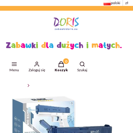
polski
zł
Produkty w koszyku: 0. Zobacz szcze
Otwórz wyszukiwarkę
Menu
Zaloguj się
Koszyk
Szukaj
ZabawkiDoris
Zabawki do ogrodu