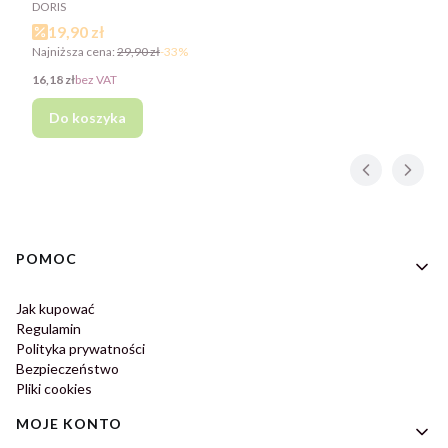
PRODUCENT
DORIS
Cena promocyjna
19,90 zł
Najniższa cena:
29,90 zł
-33%
Cena
16,18 zł
bez VAT
Do koszyka
Linki w stopce
POMOC
Jak kupować
Regulamin
Polityka prywatności
Bezpieczeństwo
Pliki cookies
MOJE KONTO