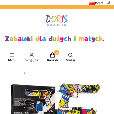
polski
zł
Produkty w koszyku: 0. Zobacz szcze
Otwórz wyszukiwarkę
Menu
Zaloguj się
Koszyk
Szukaj
ZabawkiDoris
Zabawki edukacyjne