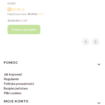
PRODUCENT
DORIS
Cena promocyjna
24,90 zł
Najniższa cena:
45,90 zł
-46%
Cena
20,24 zł
bez VAT
Zobacz produkt
Linki w stopce
POMOC
Jak kupować
Regulamin
Polityka prywatności
Bezpieczeństwo
Pliki cookies
MOJE KONTO