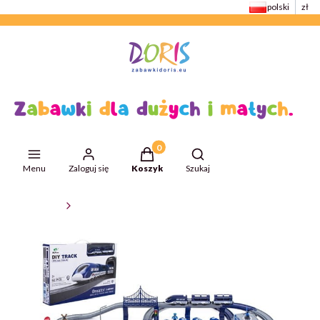
polski
zł
Produkty w koszyku: 0. Zobacz szcze
Otwórz wyszukiwarkę
Menu
Zaloguj się
Koszyk
Szukaj
ZabawkiDoris
Kolejki i tory