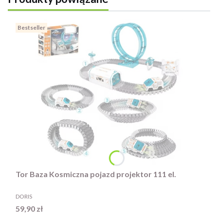
Bestseller
Tor Baza Kosmiczna pojazd projektor 111 el.
PRODUCENT
DORIS
Cena
59,90 zł