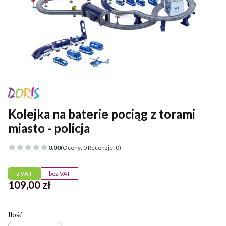
Kolejka na baterie pociąg z torami
miasto - policja
0.00
(Oceny: 0 Recenzje: 0)
z VAT
bez VAT
Cena
109,00 zł
Ilość