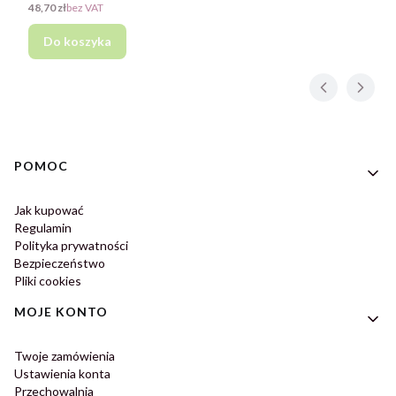
Cena
48,70 zł
bez VAT
Do koszyka
Linki w stopce
POMOC
Jak kupować
Regulamin
Polityka prywatności
Bezpieczeństwo
Pliki cookies
MOJE KONTO
Twoje zamówienia
Ustawienia konta
Przechowalnia