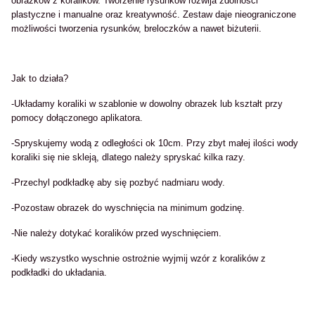
obrazków z koralików. Tworzenie rysunków rozwija zdolności
plastyczne i manualne oraz kreatywność. Zestaw daje nieograniczone
możliwości tworzenia rysunków, breloczków a nawet biżuterii.
Jak to działa?
-Układamy koraliki w szablonie w dowolny obrazek lub kształt przy
pomocy dołączonego aplikatora.
-Spryskujemy wodą z odległości ok 10cm. Przy zbyt małej ilości wody
koraliki się nie skleją, dlatego należy spryskać kilka razy.
-Przechyl podkładkę aby się pozbyć nadmiaru wody.
-Pozostaw obrazek do wyschnięcia na minimum godzinę.
-Nie należy dotykać koralików przed wyschnięciem.
-Kiedy wszystko wyschnie ostrożnie wyjmij wzór z koralików z
podkładki do układania.