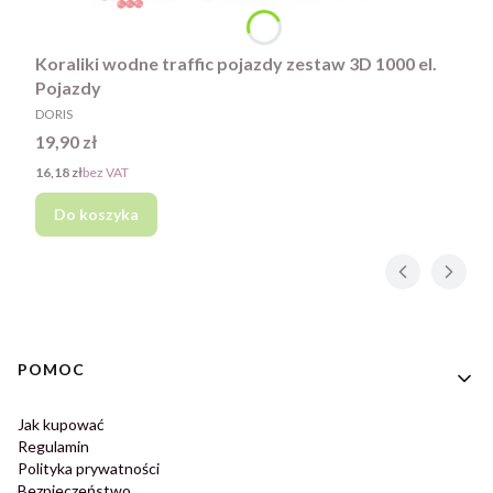
Koraliki wodne traffic pojazdy zestaw 3D 1000 el.
Pojazdy
PRODUCENT
DORIS
Cena
19,90 zł
Cena
16,18 zł
bez VAT
Do koszyka
Linki w stopce
POMOC
Jak kupować
Regulamin
Polityka prywatności
Bezpieczeństwo