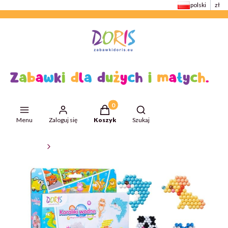
polski
zł
Produkty w koszyku: 0. Zobacz szcze
Otwórz wyszukiwarkę
Menu
Zaloguj się
Koszyk
Szukaj
ZabawkiDoris
Zabawki edukacyjne