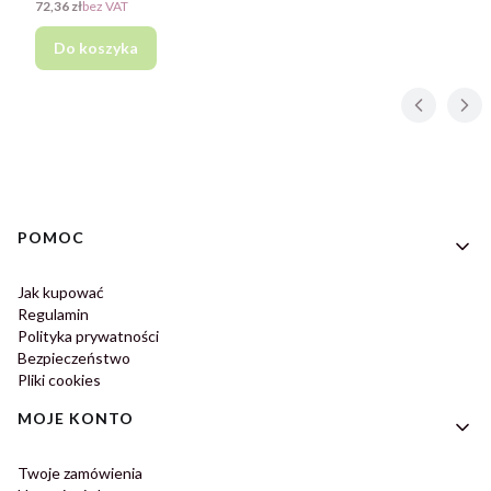
Cena
72,36 zł
bez VAT
Do koszyka
Linki w stopce
POMOC
Jak kupować
Regulamin
Polityka prywatności
Bezpieczeństwo
Pliki cookies
MOJE KONTO
Twoje zamówienia