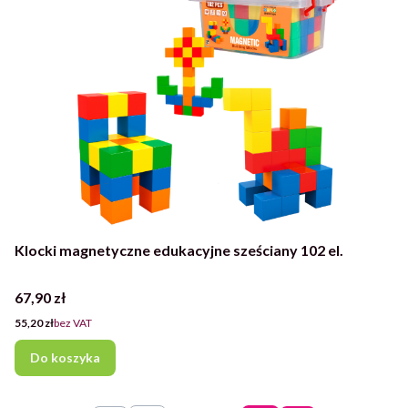
Klocki magnetyczne edukacyjne sześciany 102 el.
Cena
67,90 zł
Cena
55,20 zł
bez VAT
Do koszyka