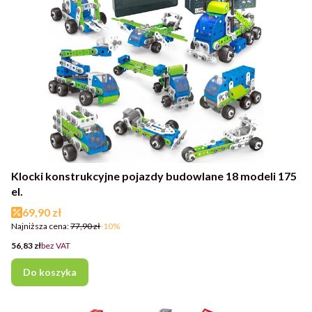
Klocki konstrukcyjne pojazdy budowlane 18 modeli 175
el.
Cena promocyjna
69,90 zł
Najniższa cena:
77,90 zł
-10%
Cena
56,83 zł
bez VAT
Do koszyka