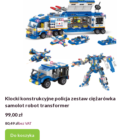
Klocki konstrukcyjne policja zestaw ciężarówka
samolot robot transformer
Cena
99,00 zł
Cena
80,49 zł
bez VAT
Do koszyka