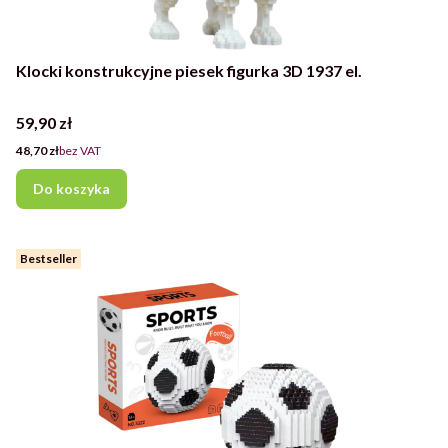
Klocki konstrukcyjne piesek figurka 3D 1937 el.
Cena
59,90 zł
Cena
48,70 zł
bez VAT
Do koszyka
Bestseller