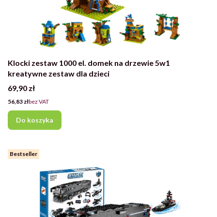
Klocki zestaw 1000 el. domek na drzewie 5w1
kreatywne zestaw dla dzieci
Cena
69,90 zł
Cena
56,83 zł
bez VAT
Do koszyka
Bestseller