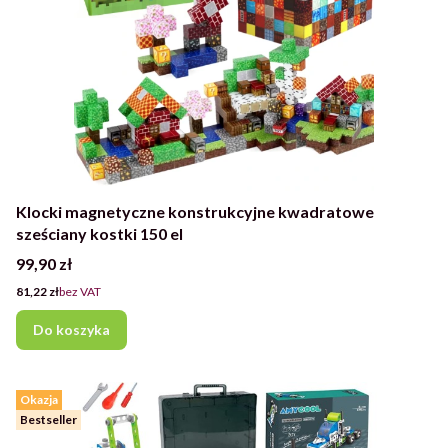
Klocki magnetyczne konstrukcyjne kwadratowe
sześciany kostki 150 el
Cena
99,90 zł
Cena
81,22 zł
bez VAT
Do koszyka
Okazja
Bestseller