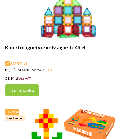
Klocki magnetyczne Magnetic 45 el.
Cena promocyjna
62,90 zł
Najniższa cena:
69,90 zł
-10%
Cena
51,14 zł
bez VAT
Do koszyka
Okazja
Bestseller