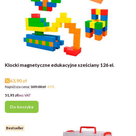
Klocki magnetyczne edukacyjne sześciany 126 el.
Cena promocyjna
63,90 zł
Najniższa cena:
109,00 zł
-41%
Cena
51,95 zł
bez VAT
Do koszyka
Bestseller