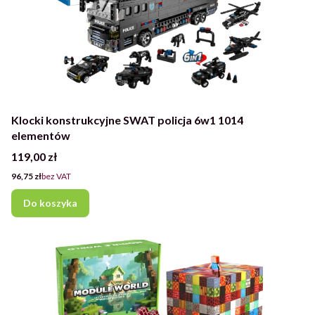
Klocki konstrukcyjne SWAT policja 6w1 1014
elementów
Cena
119,00 zł
Cena
96,75 zł
bez VAT
Do koszyka