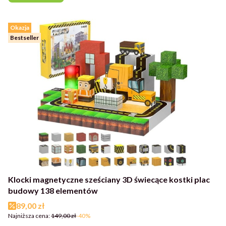
Okazja
Bestseller
Klocki magnetyczne sześciany 3D świecące kostki plac
budowy 138 elementów
Cena promocyjna
89,00 zł
Najniższa cena:
149,00 zł
-40%