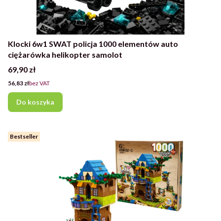
Klocki 6w1 SWAT policja 1000 elementów auto
ciężarówka helikopter samolot
Cena
69,90 zł
Cena
56,83 zł
bez VAT
Do koszyka
Bestseller