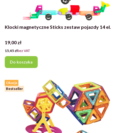
Klocki magnetyczne Sticks zestaw pojazdy 14 el.
Cena
19,00 zł
Cena
15,45 zł
bez VAT
Do koszyka
Okazja
Bestseller