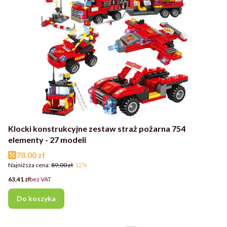
Klocki konstrukcyjne zestaw straż pożarna 754
elementy - 27 modeli
Cena promocyjna
78,00 zł
Najniższa cena:
89,00 zł
-12%
Cena
63,41 zł
bez VAT
Do koszyka