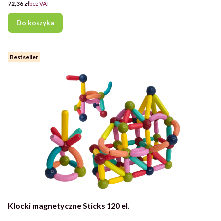
Cena
72,36 zł
bez VAT
Do koszyka
Bestseller
Klocki magnetyczne Sticks 120 el.