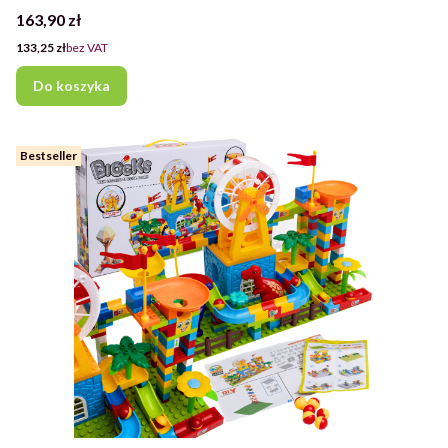
Cena
163,90 zł
Cena
133,25 zł
bez VAT
Do koszyka
Bestseller