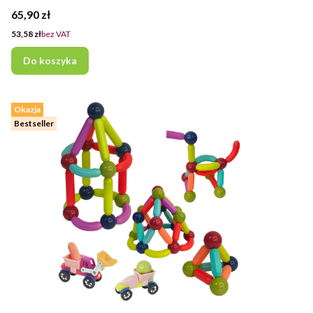
Cena
65,90 zł
Cena
53,58 zł
bez VAT
Do koszyka
Okazja
Bestseller