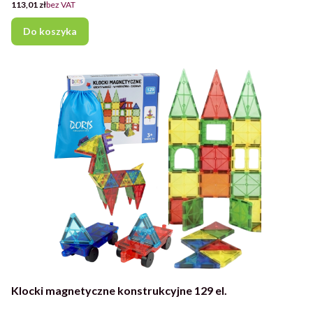
Cena
113,01 zł
bez VAT
Do koszyka
Klocki magnetyczne konstrukcyjne 129 el.