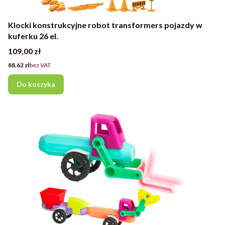
Klocki konstrukcyjne robot transformers pojazdy w
kuferku 26 el.
Cena
109,00 zł
Cena
88,62 zł
bez VAT
Do koszyka