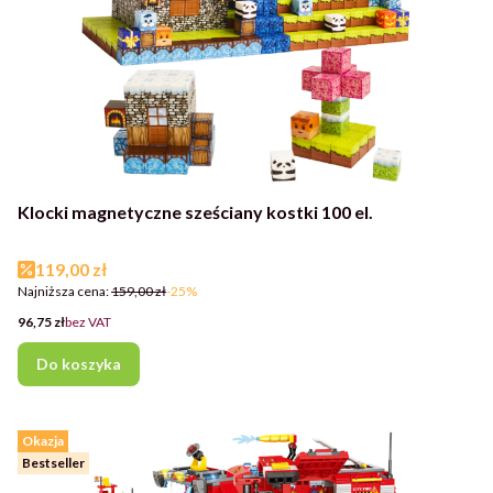
Klocki magnetyczne sześciany kostki 100 el.
Cena promocyjna
119,00 zł
Najniższa cena:
159,00 zł
-25%
Cena
96,75 zł
bez VAT
Do koszyka
Okazja
Bestseller