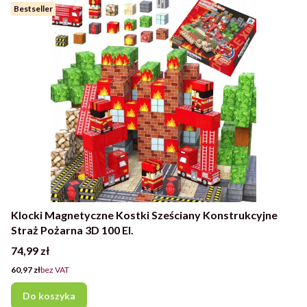
Bestseller
Klocki Magnetyczne Kostki Sześciany Konstrukcyjne
Straż Pożarna 3D 100 El.
Cena
74,99 zł
Cena
60,97 zł
bez VAT
Do koszyka