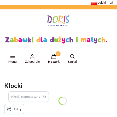
polski
zł
Produkty w koszyku: 0. Zobacz szcze
Otwórz wyszukiwarkę
Menu
Zaloguj się
Koszyk
Szukaj
Przejdź do:
ZabawkiDoris
Klocki
Klocki magnetyczne
78
Filtry