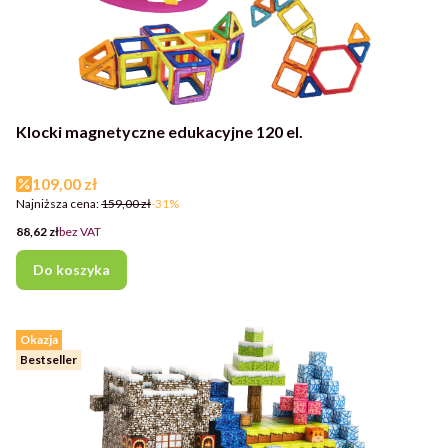
Klocki magnetyczne edukacyjne 120 el.
Cena promocyjna
109,00 zł
Najniższa cena:
159,00 zł
-31%
Cena
88,62 zł
bez VAT
Do koszyka
Okazja
Bestseller