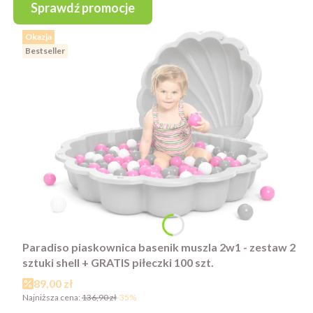
Sprawdź promocje
Okazja
Bestseller
Paradiso piaskownica basenik muszla 2w1 - zestaw 2
sztuki shell + GRATIS piłeczki 100 szt.
Cena promocyjna
89,00 zł
Najniższa cena:
136,90 zł
-35%