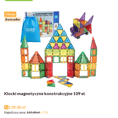
Okazja
Bestseller
Klocki magnetyczne konstrukcyjne 109 el.
Cena promocyjna
139,00 zł
Najniższa cena:
119,00 zł
+17%