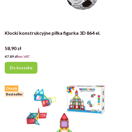
Klocki konstrukcyjne piłka figurka 3D 864 el.
Cena
58,90 zł
Cena
47,89 zł
bez VAT
Do koszyka
Okazja
Bestseller