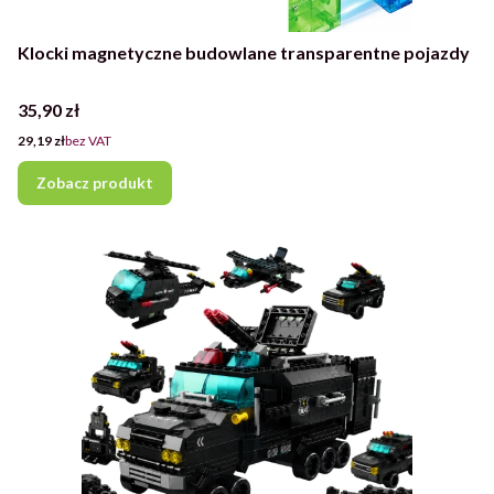
Klocki magnetyczne budowlane transparentne pojazdy
Cena
35,90 zł
Cena
29,19 zł
bez VAT
Zobacz produkt