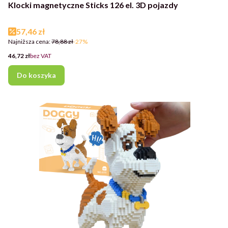
Klocki magnetyczne Sticks 126 el. 3D pojazdy
Cena promocyjna
57,46 zł
Najniższa cena:
78,88 zł
-27%
Cena
46,72 zł
bez VAT
Do koszyka