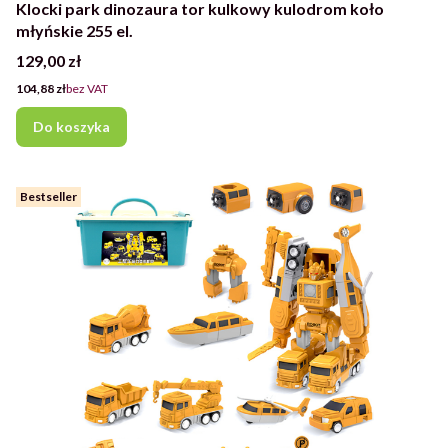
Klocki park dinozaura tor kulkowy kulodrom koło
młyńskie 255 el.
Cena
129,00 zł
Cena
104,88 zł
bez VAT
Do koszyka
Bestseller